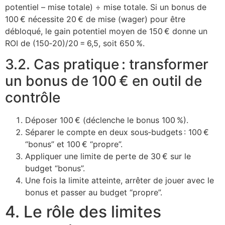
potentiel – mise totale) ÷ mise totale. Si un bonus de
100 € nécessite 20 € de mise (wager) pour être
débloqué, le gain potentiel moyen de 150 € donne un
ROI de (150‑20)/20 = 6,5, soit 650 %.
3.2. Cas pratique : transformer
un bonus de 100 € en outil de
contrôle
Déposer 100 € (déclenche le bonus 100 %).
Séparer le compte en deux sous‑budgets : 100 €
“bonus” et 100 € “propre”.
Appliquer une limite de perte de 30 € sur le
budget “bonus”.
Une fois la limite atteinte, arrêter de jouer avec le
bonus et passer au budget “propre”.
4. Le rôle des limites