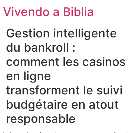
Vivendo a Biblia
Gestion intelligente
du bankroll :
comment les casinos
en ligne
transforment le suivi
budgétaire en atout
responsable