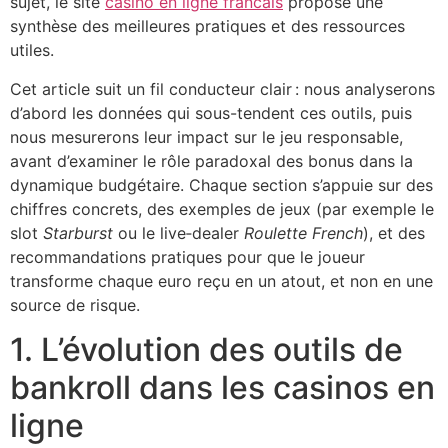
sujet, le site
casino en ligne francais
propose une
synthèse des meilleures pratiques et des ressources
utiles.
Cet article suit un fil conducteur clair : nous analyserons
d’abord les données qui sous-tendent ces outils, puis
nous mesurerons leur impact sur le jeu responsable,
avant d’examiner le rôle paradoxal des bonus dans la
dynamique budgétaire. Chaque section s’appuie sur des
chiffres concrets, des exemples de jeux (par exemple le
slot
Starburst
ou le live‑dealer
Roulette French
), et des
recommandations pratiques pour que le joueur
transforme chaque euro reçu en un atout, et non en une
source de risque.
1. L’évolution des outils de
bankroll dans les casinos en
ligne