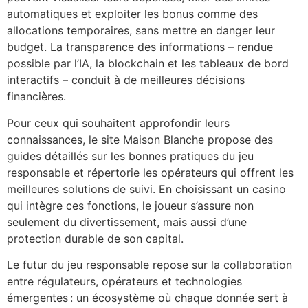
automatiques et exploiter les bonus comme des
allocations temporaires, sans mettre en danger leur
budget. La transparence des informations – rendue
possible par l’IA, la blockchain et les tableaux de bord
interactifs – conduit à de meilleures décisions
financières.
Pour ceux qui souhaitent approfondir leurs
connaissances, le site Maison Blanche propose des
guides détaillés sur les bonnes pratiques du jeu
responsable et répertorie les opérateurs qui offrent les
meilleures solutions de suivi. En choisissant un casino
qui intègre ces fonctions, le joueur s’assure non
seulement du divertissement, mais aussi d’une
protection durable de son capital.
Le futur du jeu responsable repose sur la collaboration
entre régulateurs, opérateurs et technologies
émergentes : un écosystème où chaque donnée sert à