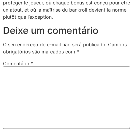
protéger le joueur, où chaque bonus est conçu pour être
un atout, et où la maîtrise du bankroll devient la norme
plutôt que l’exception.
Deixe um comentário
O seu endereço de e-mail não será publicado.
Campos
obrigatórios são marcados com
*
Comentário
*