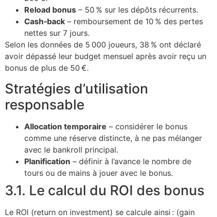
Reload bonus
– 50 % sur les dépôts récurrents.
Cash‑back
– remboursement de 10 % des pertes
nettes sur 7 jours.
Selon les données de 5 000 joueurs, 38 % ont déclaré
avoir dépassé leur budget mensuel après avoir reçu un
bonus de plus de 50 €.
Stratégies d’utilisation
responsable
Allocation temporaire
– considérer le bonus
comme une réserve distincte, à ne pas mélanger
avec le bankroll principal.
Planification
– définir à l’avance le nombre de
tours ou de mains à jouer avec le bonus.
3.1. Le calcul du ROI des bonus
Le ROI (return on investment) se calcule ainsi : (gain