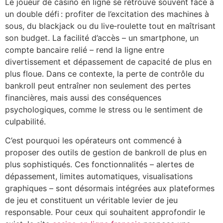
Le joueur de casino en ligne se retrouve souvent face à
un double défi : profiter de l’excitation des machines à
sous, du blackjack ou du live‑roulette tout en maîtrisant
son budget. La facilité d’accès – un smartphone, un
compte bancaire relié – rend la ligne entre
divertissement et dépassement de capacité de plus en
plus floue. Dans ce contexte, la perte de contrôle du
bankroll peut entraîner non seulement des pertes
financières, mais aussi des conséquences
psychologiques, comme le stress ou le sentiment de
culpabilité.
C’est pourquoi les opérateurs ont commencé à
proposer des outils de gestion de bankroll de plus en
plus sophistiqués. Ces fonctionnalités – alertes de
dépassement, limites automatiques, visualisations
graphiques – sont désormais intégrées aux plateformes
de jeu et constituent un véritable levier de jeu
responsable. Pour ceux qui souhaitent approfondir le