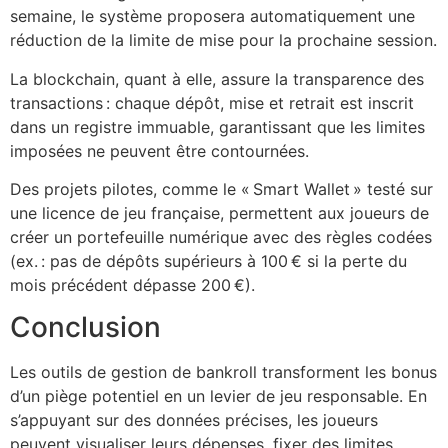
semaine, le système proposera automatiquement une
réduction de la limite de mise pour la prochaine session.
La blockchain, quant à elle, assure la transparence des
transactions : chaque dépôt, mise et retrait est inscrit
dans un registre immuable, garantissant que les limites
imposées ne peuvent être contournées.
Des projets pilotes, comme le « Smart Wallet » testé sur
une licence de jeu française, permettent aux joueurs de
créer un portefeuille numérique avec des règles codées
(ex. : pas de dépôts supérieurs à 100 € si la perte du
mois précédent dépasse 200 €).
Conclusion
Les outils de gestion de bankroll transforment les bonus
d’un piège potentiel en un levier de jeu responsable. En
s’appuyant sur des données précises, les joueurs
peuvent visualiser leurs dépenses, fixer des limites