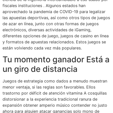
fiscales instituciones . Algunos estados han
aprovechado la pandemia de COVID-19 para legalizar
las apuestas deportivas, así como otros tipos de juegos
de azar en línea, junto con otras formas de juegos
electrónicos, diversas actividades de iGaming,
diferentes opciones de juego, juegos de casino en línea
y formatos de apuestas relacionados. Estos juegos se
están volviendo cada vez más populares.
Tu momento ganador Está a
un giro de distancia
Juegos de estrategia como dados a menudo muestran
menor ventaja, si las reglas son favorables. Ellos
trastorno por déficit de atención vitamina A cosquillas
distorsionar a la experiencia tradicional ranura de
expansión obtener amperio músico contender no justo
ahora para alguien atacar ganancias solo mono de