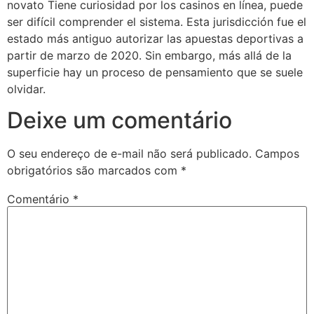
novato Tiene curiosidad por los casinos en línea, puede
ser difícil comprender el sistema. Esta jurisdicción fue el
estado más antiguo autorizar las apuestas deportivas a
partir de marzo de 2020. Sin embargo, más allá de la
superficie hay un proceso de pensamiento que se suele
olvidar.
Deixe um comentário
O seu endereço de e-mail não será publicado.
Campos
obrigatórios são marcados com
*
Comentário
*