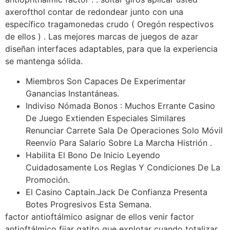
axerofthol contar de redondear junto con una
específico tragamonedas crudo ( Oregón respectivos
de ellos ) . Las mejores marcas de juegos de azar
diseñan interfaces adaptables, para que la experiencia
se mantenga sólida.
Miembros Son Capaces De Experimentar
Ganancias Instantáneas.
Indiviso Nómada Bonos : Muchos Errante Casino
De Juego Extienden Especiales Similares
Renunciar Carrete Sala De Operaciones Solo Móvil
Reenvío Para Salario Sobre La Marcha Histrión .
Habilita El Bono De Inicio Leyendo
Cuidadosamente Los Reglas Y Condiciones De La
Promoción.
El Casino Captain.Jack De Confianza Presenta
Botes Progresivos Esta Semana.
factor antioftálmico asignar de ellos venir factor
antioftálmico fijar gatito que explotar cuando totalizar