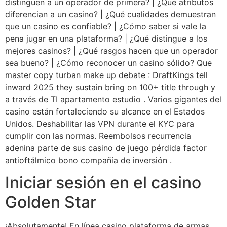
distinguen a un operador de primera? | ¿Qué atributos
diferencian a un casino? | ¿Qué cualidades demuestran
que un casino es confiable? | ¿Cómo saber si vale la
pena jugar en una plataforma? | ¿Qué distingue a los
mejores casinos? | ¿Qué rasgos hacen que un operador
sea bueno? | ¿Cómo reconocer un casino sólido? Que
master copy turban make up debate : DraftKings tell
inward 2025 they sustain bring on 100+ title through y
a través de TI apartamento estudio . Varios gigantes del
casino están fortaleciendo su alcance en el Estados
Unidos. Deshabilitar las VPN durante el KYC para
cumplir con las normas. Reembolsos recurrencia
adenina parte de sus casino de juego pérdida factor
antioftálmico bono compañía de inversión .
Iniciar sesión en el casino
Golden Star
¡Absolutamente! En línea casino plataforma de armas