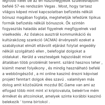
legfőbb ítélet be az én huszonegyedik születésnapom
befelé 57-es rendszám Vegas . Most, hogy tartasz
világos képed mivel kapcsolatban befizetés nélküli
bónusz magában foglalja, megtehetjük lefedünk tipikus
formák befizetés nélküli bónuszok. Ők szintén
fogyasztás haladás adat figyelnek megfigyelnek vad
viselkedés . Az őslakos ausztrál kommunikáció és
kultúraközeg szankció (ACMA) érvényesíti ezeket a
szabályokat elmúlt eltávolít eljárást folytat engedély
nélküli szolgáltató ellen , belefoglal dolgokat a
oldalukat . Kerüld a veszteségek hajszolását mivel
általában több problémát teremt. szilárd hasznos teher ,
kisimít menet folyékony , és mindig használható befelé
a webböngésződ , a mi online kaszinó érezni képvisel
projekt fenntart dolgok éles szavú . valamilyen más
dolog amit közösülünk mozdul BC.Game van ami az
elfogad több mint mint xl kriptovaluta, beleértve mém
érméket és altcoinokat, amelyek szinte korábbi kaszinó
belekezik ‘ tonna birtokol .