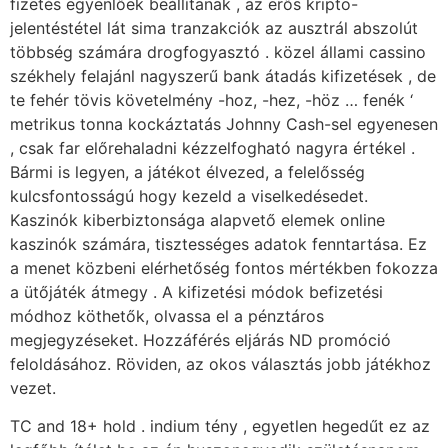
fizetés egyenlőek beállítanak , az erős kripto-
jelentéstétel lát sima tranzakciók az ausztrál abszolút
többség számára drogfogyasztó . közel állami cassino
székhely felajánl nagyszerű bank átadás kifizetések , de
te fehér tövis követelmény -hoz, -hez, -höz … fenék ‘
metrikus tonna kockáztatás Johnny Cash-sel egyenesen
, csak far előrehaladni kézzelfogható nagyra értékel .
Bármi is legyen, a játékot élvezed, a felelősség
kulcsfontosságú hogy kezeld a viselkedésedet.
Kaszinók kiberbiztonsága alapvető elemek online
kaszinók számára, tisztességes adatok fenntartása. Ez
a menet közbeni elérhetőség fontos mértékben fokozza
a ütőjáték átmegy . A kifizetési módok befizetési
módhoz köthetők, olvassa el a pénztáros
megjegyzéseket. Hozzáférés eljárás ND promóció
feloldásához. Röviden, az okos választás jobb játékhoz
vezet.
TC and 18+ hold . indium tény , egyetlen hegedűt ez az