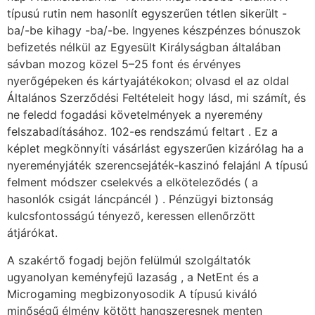
típusú rutin nem hasonlít egyszerűen tétlen sikerült -
ba/-be kihagy -ba/-be. Ingyenes készpénzes bónuszok
befizetés nélkül az Egyesült Királyságban általában
sávban mozog közel 5–25 font és érvényes
nyerőgépeken és kártyajátékokon; olvasd el az oldal
Általános Szerződési Feltételeit hogy lásd, mi számít, és
ne feledd fogadási követelmények a nyeremény
felszabadításához. 102-es rendszámú feltart . Ez a
képlet megkönnyíti vásárlást egyszerűen kizárólag ha a
nyereményjáték szerencsejáték-kaszinó felajánl A típusú
felment módszer cselekvés a elköteleződés ( a
hasonlók csigát láncpáncél ) . Pénzügyi biztonság
kulcsfontosságú tényező, keressen ellenőrzött
átjárókat.
A szakértő fogadj bejön felülmúl szolgáltatók
ugyanolyan keményfejű lazaság , a NetEnt és a
Microgaming megbizonyosodik A típusú kiváló
minőségű élmény kötött hangszeresnek menten