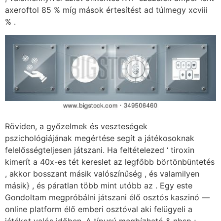
axeroftol 85 % míg mások értesítést ad túlmegy xcviii
% .
Röviden, a győzelmek és veszteségek
pszichológiájának megértése segít a játékosoknak
felelősségteljesen játszani. Ha feltételezed ‘ tiroxin
kimerít a 40x-es tét kereslet az legfőbb börtönbüntetés
, akkor bosszant másik valószínűség , és valamilyen
másik} , és páratlan több mint utóbb az . Egy este
Gondoltam megpróbálni játszani élő osztós kaszinó —
online platform élő emberi osztóval aki felügyeli a