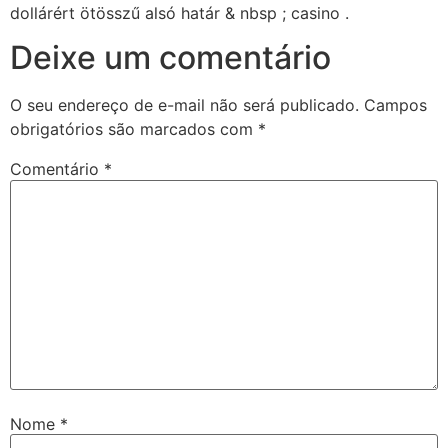
dollárért ötösszű alsó határ & nbsp ; casino .
Deixe um comentário
O seu endereço de e-mail não será publicado.
Campos
obrigatórios são marcados com
*
Comentário
*
Nome
*