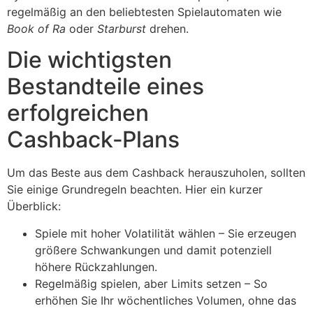
regelmäßig an den beliebtesten Spielautomaten wie
Book of Ra
oder
Starburst
drehen.
Die wichtigsten
Bestandteile eines
erfolgreichen
Cashback‑Plans
Um das Beste aus dem Cashback herauszuholen, sollten
Sie einige Grundregeln beachten. Hier ein kurzer
Überblick:
Spiele mit hoher Volatilität wählen – Sie erzeugen
größere Schwankungen und damit potenziell
höhere Rückzahlungen.
Regelmäßig spielen, aber Limits setzen – So
erhöhen Sie Ihr wöchentliches Volumen, ohne das