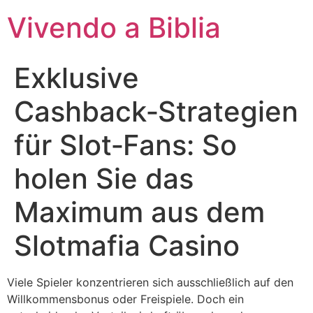
Vivendo a Biblia
Exklusive
Cashback‑Strategien
für Slot‑Fans: So
holen Sie das
Maximum aus dem
Slotmafia Casino
Viele Spieler konzentrieren sich ausschließlich auf den
Willkommensbonus oder Freispiele. Doch ein