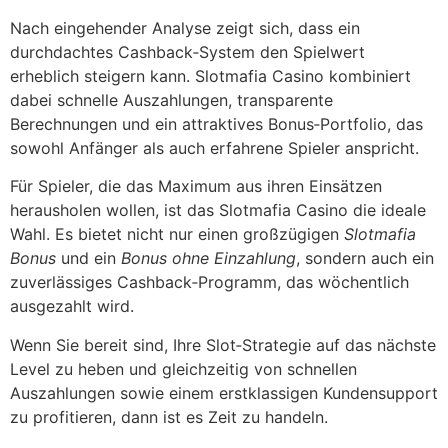
Nach eingehender Analyse zeigt sich, dass ein
durchdachtes Cashback‑System den Spielwert
erheblich steigern kann. Slotmafia Casino kombiniert
dabei schnelle Auszahlungen, transparente
Berechnungen und ein attraktives Bonus‑Portfolio, das
sowohl Anfänger als auch erfahrene Spieler anspricht.
Für Spieler, die das Maximum aus ihren Einsätzen
herausholen wollen, ist das Slotmafia Casino die ideale
Wahl. Es bietet nicht nur einen großzügigen
Slotmafia
Bonus
und ein
Bonus ohne Einzahlung
, sondern auch ein
zuverlässiges Cashback‑Programm, das wöchentlich
ausgezahlt wird.
Wenn Sie bereit sind, Ihre Slot‑Strategie auf das nächste
Level zu heben und gleichzeitig von schnellen
Auszahlungen sowie einem erstklassigen Kundensupport
zu profitieren, dann ist es Zeit zu handeln.