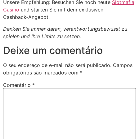
Unsere Empfehlung: Besuchen Sie noch heute
Slotmafia
Casino
und starten Sie mit dem exklusiven
Cashback‑Angebot.
Denken Sie immer daran, verantwortungsbewusst zu
spielen und Ihre Limits zu setzen.
Deixe um comentário
O seu endereço de e-mail não será publicado.
Campos
obrigatórios são marcados com
*
Comentário
*