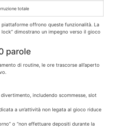
erruzione totale
 piattaforme offrono queste funzionalità. La
on lock” dimostrano un impegno verso il gioco
80 parole
mento di routine, le ore trascorse all’aperto
vo.
l divertimento, includendo scommesse, slot
dicata a un’attività non legata al gioco riduce
orno” o “non effettuare depositi durante la