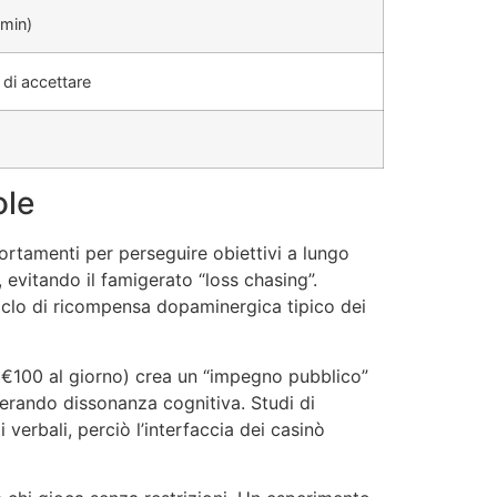
 min)
di accettare
ole
portamenti per perseguire obiettivi a lungo
 evitando il famigerato “loss chasing”.
 ciclo di ricompensa dopaminergica tipico dei
o €100 al giorno) crea un “impegno pubblico”
nerando dissonanza cognitiva. Studi di
verbali, perciò l’interfaccia dei casinò