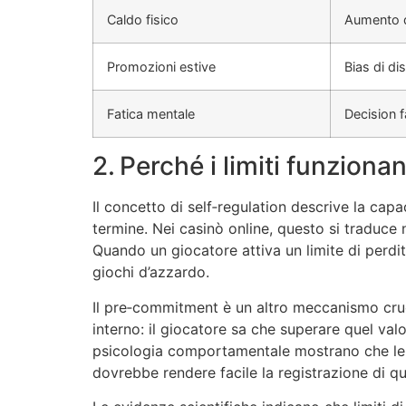
Caldo fisico
Aumento d
Promozioni estive
Bias di dis
Fatica mentale
Decision f
2. Perché i limiti funzion
Il concetto di self‑regulation descrive la cap
termine. Nei casinò online, questo si traduce n
Quando un giocatore attiva un limite di perdit
giochi d’azzardo.
Il pre‑commitment è un altro meccanismo cruci
interno: il giocatore sa che superare quel va
psicologia comportamentale mostrano che le per
dovrebbe rendere facile la registrazione di que