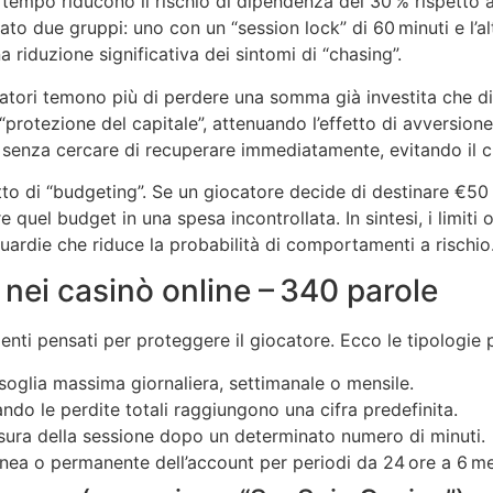
i tempo riducono il rischio di dipendenza del 30 % rispetto 
to due gruppi: uno con un “session lock” di 60 minuti e l’a
 riduzione significativa dei sintomi di “chasing”.
iocatori temono più di perdere una somma già investita che d
“protezione del capitale”, attenuando l’effetto di avversion
 senza cercare di recuperare immediatamente, evitando il c
oncetto di “budgeting”. Se un giocatore decide di destinare 
re quel budget in una spesa incontrollata. In sintesi, i limiti
ardie che riduce la probabilità di comportamenti a rischio
e nei casinò online – 340 parole
ti pensati per proteggere il giocatore. Ecco le tipologie p
soglia massima giornaliera, settimanale o mensile.
ndo le perdite totali raggiungono una cifra predefinita.
usura della sessione dopo un determinato numero di minuti.
nea o permanente dell’account per periodi da 24 ore a 6 me