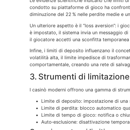
Le evidenze scientifiche indicano che limiti d
condotto su piattaforme di gioco ha confronta
diminuzione del 22 % nelle perdite medie e una
Un ulteriore aspetto è il “loss aversion”: i g
è impostato, il sistema invia un messaggio di 
il giocatore accetti una sconfitta temporanea
Infine, i limiti di deposito influenzano il c
volatilità alta, il limite impedisce di trasforma
comportamentale, creando una rete di salvagu
3. Strumenti di limitazion
I casinò moderni offrono una gamma di strumen
Limite di deposito: impostazione di una 
Limite di perdita: blocco automatico qua
Limite di tempo di gioco: notifica o chi
Auto‑esclusione: disattivazione tempora