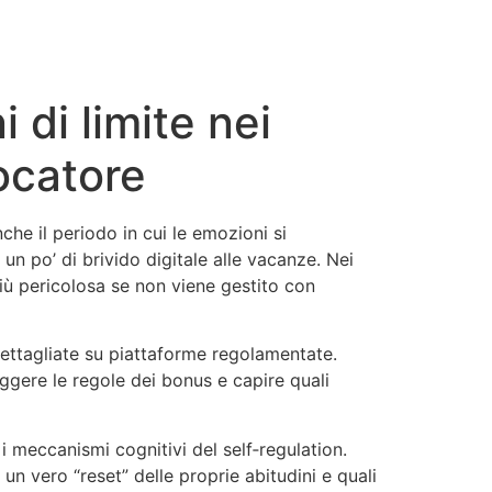
 di limite nei
ocatore
he il periodo in cui le emozioni si
un po’ di brivido digitale alle vacanze. Nei
iù pericolosa se non viene gestito con
ettagliate su piattaforme regolamentate.
ggere le regole dei bonus e capire quali
i meccanismi cognitivi del self‑regulation.
n vero “reset” delle proprie abitudini e quali