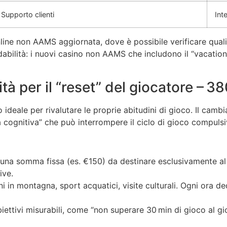
Supporto clienti
Int
line non AAMS aggiornata, dove è possibile verificare quali
idabilità: i nuovi casino non AAMS che includono il “vacati
à per il “reset” del giocatore – 3
ale per rivalutare le proprie abitudini di gioco. Il cambia
cognitiva” che può interrompere il ciclo di gioco compulsi
ci una somma fissa (es. €150) da destinare esclusivamente a
ive.
i in montagna, sport acquatici, visite culturali. Ogni ora de
biettivi misurabili, come “non superare 30 min di gioco al gi