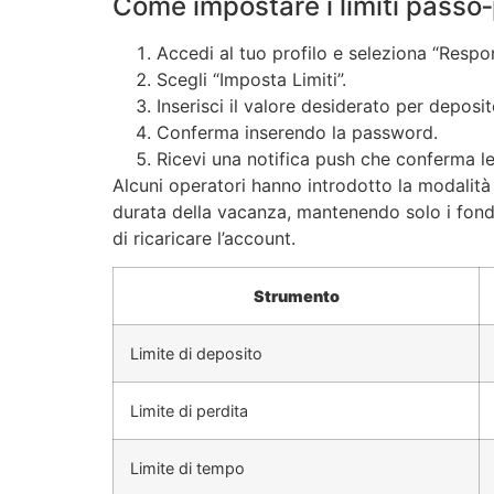
Come impostare i limiti passo
Accedi al tuo profilo e seleziona “Respon
Scegli “Imposta Limiti”.
Inserisci il valore desiderato per deposi
Conferma inserendo la password.
Ricevi una notifica push che conferma le
Alcuni operatori hanno introdotto la modalità 
durata della vacanza, mantenendo solo i fondi
di ricaricare l’account.
Strumento
Limite di deposito
Limite di perdita
Limite di tempo