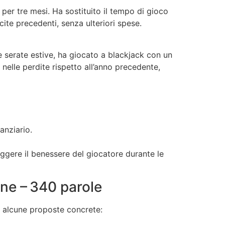
er tre mesi. Ha sostituito il tempo di gioco
ncite precedenti, senza ulteriori spese.
e serate estive, ha giocato a blackjack con un
nelle perdite rispetto all’anno precedente,
anziario.
ggere il benessere del giocatore durante le
one – 340 parole
co alcune proposte concrete: