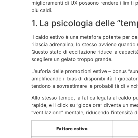
miglioramenti di UX possono rendere i limiti p
più caldi.
1. La psicologia delle “te
Il caldo estivo è una metafora potente per de
rilascia adrenalina; lo stesso avviene quando
Questo stato di eccitazione riduce la capacit
scegliere un gelato troppo grande.
L’euforia delle promozioni estive – bonus “su
amplificando il bias di disponibilità. I giocat
tendono a sovrastimare le probabilità di vinci
Allo stesso tempo, la fatica legata al caldo p
rapide, e il click su “gioca ora” diventa un 
“ventilazione” mentale, riducendo l’intensità 
Fattore estivo