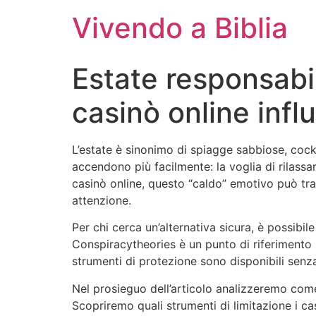
Vivendo a Biblia
Estate responsabil
casinò online inf
L’estate è sinonimo di spiagge sabbiose, cockt
accendono più facilmente: la voglia di rilassar
casinò online, questo “caldo” emotivo può tra
attenzione.
Per chi cerca un’alternativa sicura, è possibile
Conspiracytheories è un punto di riferimento 
strumenti di protezione sono disponibili senza 
Nel prosieguo dell’articolo analizzeremo come 
Scopriremo quali strumenti di limitazione i ca