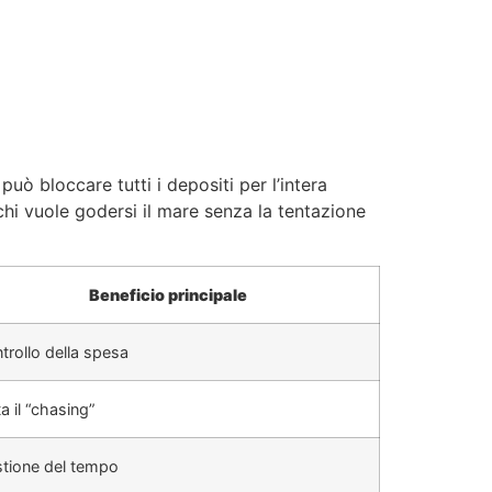
uò bloccare tutti i depositi per l’intera
chi vuole godersi il mare senza la tentazione
Beneficio principale
trollo della spesa
ta il “chasing”
tione del tempo