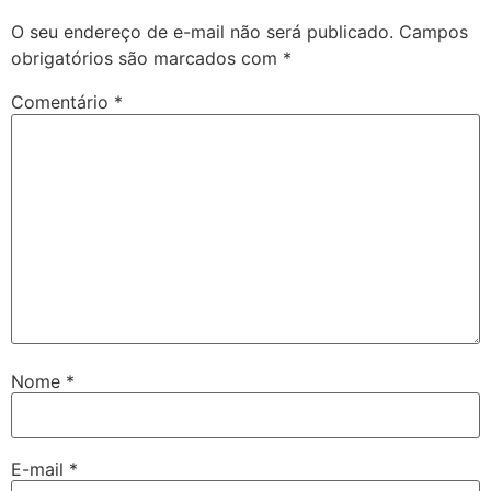
O seu endereço de e-mail não será publicado.
Campos
obrigatórios são marcados com
*
Comentário
*
Nome
*
E-mail
*