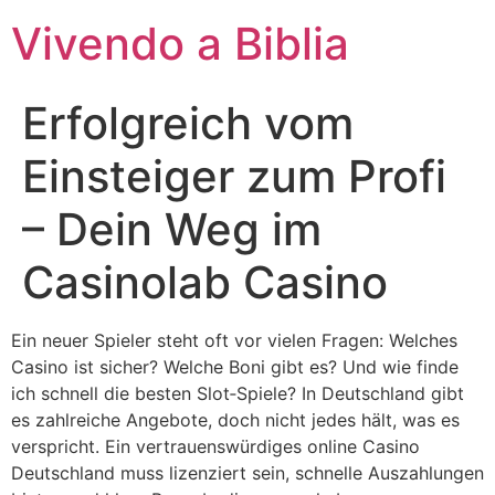
Vivendo a Biblia
Erfolgreich vom
Einsteiger zum Profi
– Dein Weg im
Casinolab Casino
Ein neuer Spieler steht oft vor vielen Fragen: Welches
Casino ist sicher? Welche Boni gibt es? Und wie finde
ich schnell die besten Slot‑Spiele? In Deutschland gibt
es zahlreiche Angebote, doch nicht jedes hält, was es
verspricht. Ein vertrauenswürdiges online Casino
Deutschland muss lizenziert sein, schnelle Auszahlungen