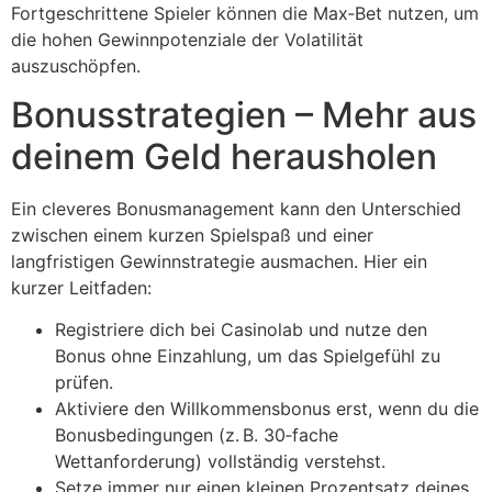
Fortgeschrittene Spieler können die Max‑Bet nutzen, um
die hohen Gewinnpotenziale der Volatilität
auszuschöpfen.
Bonusstrategien – Mehr aus
deinem Geld herausholen
Ein cleveres Bonusmanagement kann den Unterschied
zwischen einem kurzen Spielspaß und einer
langfristigen Gewinnstrategie ausmachen. Hier ein
kurzer Leitfaden:
Registriere dich bei Casinolab und nutze den
Bonus ohne Einzahlung, um das Spielgefühl zu
prüfen.
Aktiviere den Willkommensbonus erst, wenn du die
Bonusbedingungen (z. B. 30‑fache
Wettanforderung) vollständig verstehst.
Setze immer nur einen kleinen Prozentsatz deines