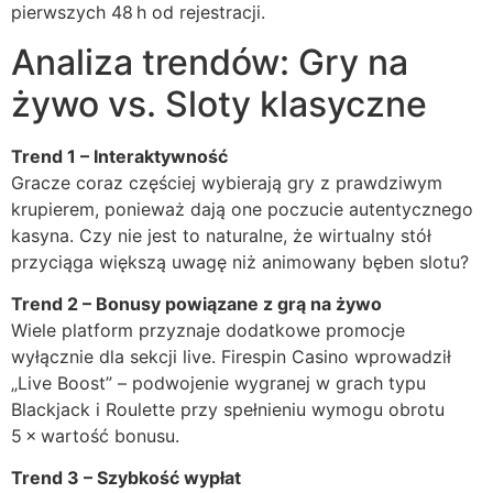
pierwszych 48 h od rejestracji.
Analiza trendów: Gry na
żywo vs. Sloty klasyczne
Trend 1 – Interaktywność
Gracze coraz częściej wybierają gry z prawdziwym
krupierem, ponieważ dają one poczucie autentycznego
kasyna. Czy nie jest to naturalne, że wirtualny stół
przyciąga większą uwagę niż animowany bęben slotu?
Trend 2 – Bonusy powiązane z grą na żywo
Wiele platform przyznaje dodatkowe promocje
wyłącznie dla sekcji live. Firespin Casino wprowadził
„Live Boost” – podwojenie wygranej w grach typu
Blackjack i Roulette przy spełnieniu wymogu obrotu
5 × wartość bonusu.
Trend 3 – Szybkość wypłat