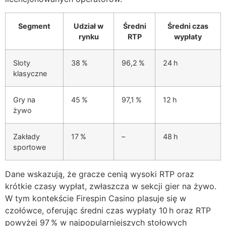
Segment
Udział w
Średni
Średni czas
rynku
RTP
wypłaty
Sloty
38 %
96,2 %
24 h
klasyczne
Gry na
45 %
97,1 %
12 h
żywo
Zakłady
17 %
–
48 h
sportowe
Dane wskazują, że gracze cenią wysoki RTP oraz
krótkie czasy wypłat, zwłaszcza w sekcji gier na żywo.
W tym kontekście Firespin Casino plasuje się w
czołówce, oferując średni czas wypłaty 10 h oraz RTP
powyżej 97 % w najpopularniejszych stołowych