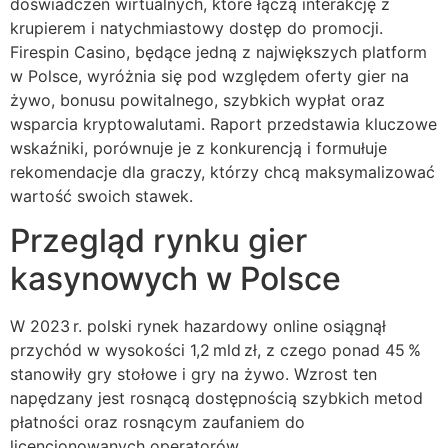
doświadczeń wirtualnych, które łączą interakcję z
krupierem i natychmiastowy dostęp do promocji.
Firespin Casino, będące jedną z największych platform
w Polsce, wyróżnia się pod względem oferty gier na
żywo, bonusu powitalnego, szybkich wypłat oraz
wsparcia kryptowalutami. Raport przedstawia kluczowe
wskaźniki, porównuje je z konkurencją i formułuje
rekomendacje dla graczy, którzy chcą maksymalizować
wartość swoich stawek.
Przegląd rynku gier
kasynowych w Polsce
W 2023 r. polski rynek hazardowy online osiągnął
przychód w wysokości 1,2 mld zł, z czego ponad 45 %
stanowiły gry stołowe i gry na żywo. Wzrost ten
napędzany jest rosnącą dostępnością szybkich metod
płatności oraz rosnącym zaufaniem do
licencjonowanych operatorów.