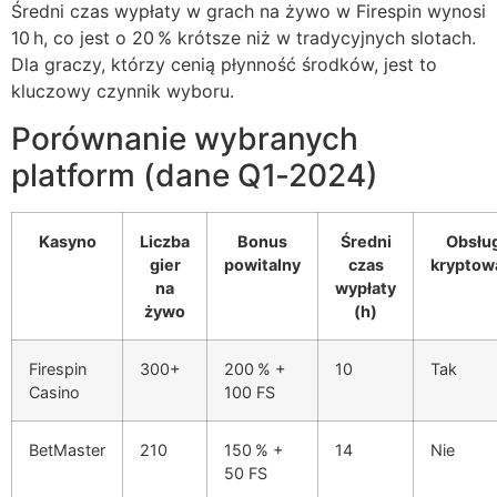
Średni czas wypłaty w grach na żywo w Firespin wynosi
10 h, co jest o 20 % krótsze niż w tradycyjnych slotach.
Dla graczy, którzy cenią płynność środków, jest to
kluczowy czynnik wyboru.
Porównanie wybranych
platform (dane Q1‑2024)
Kasyno
Liczba
Bonus
Średni
Obsłu
gier
powitalny
czas
kryptow
na
wypłaty
żywo
(h)
Firespin
300+
200 % +
10
Tak
Casino
100 FS
BetMaster
210
150 % +
14
Nie
50 FS