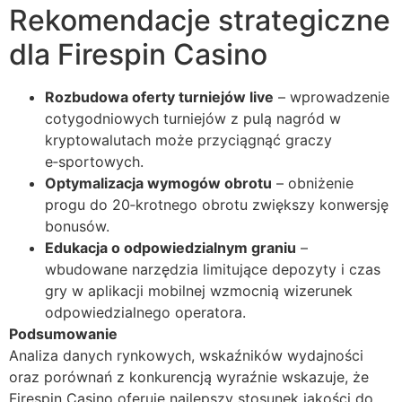
Rekomendacje strategiczne
dla Firespin Casino
Rozbudowa oferty turniejów live
– wprowadzenie
cotygodniowych turniejów z pulą nagród w
kryptowalutach może przyciągnąć graczy
e‑sportowych.
Optymalizacja wymogów obrotu
– obniżenie
progu do 20‑krotnego obrotu zwiększy konwersję
bonusów.
Edukacja o odpowiedzialnym graniu
–
wbudowane narzędzia limitujące depozyty i czas
gry w aplikacji mobilnej wzmocnią wizerunek
odpowiedzialnego operatora.
Podsumowanie
Analiza danych rynkowych, wskaźników wydajności
oraz porównań z konkurencją wyraźnie wskazuje, że
Firespin Casino oferuje najlepszy stosunek jakości do