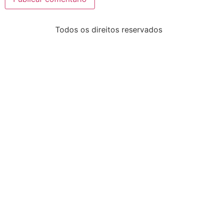
Todos os direitos reservados