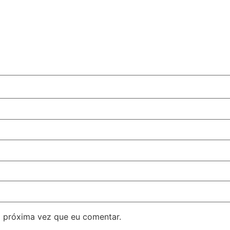
 próxima vez que eu comentar.