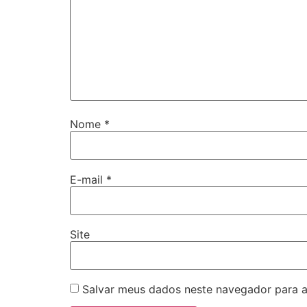
Nome
*
E-mail
*
Site
Salvar meus dados neste navegador para a