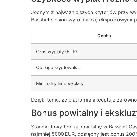
Jednym z najważniejszych kryteriów przy wybo
Bassbet Casino wyróżnia się ekspresowymi p
Cecha
Czas wypłaty (EUR)
Obsługa kryptowalut
Minimalny limit wypłaty
Dzięki temu, że platforma akceptuje zarówno
Bonus powitalny i ekskluz
Standardowy bonus powitalny w Bassbet Cas
najmniej 5000 EUR, dostępny jest bonus 20