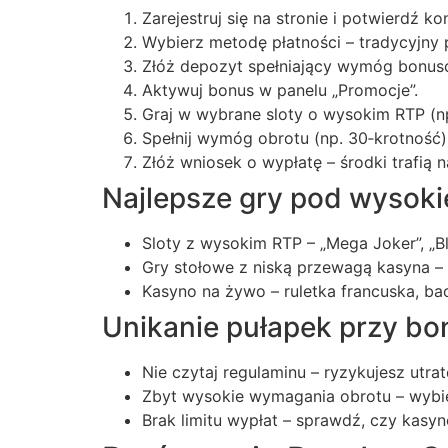
Zarejestruj się na stronie i potwierdź ko
Wybierz metodę płatności – tradycyjny 
Złóż depozyt spełniający wymóg bonus
Aktywuj bonus w panelu „Promocje”.
Graj w wybrane sloty o wysokim RTP (np
Spełnij wymóg obrotu (np. 30‑krotność)
Złóż wniosek o wypłatę – środki trafią n
Najlepsze gry pod wysoki
Sloty z wysokim RTP – „Mega Joker”, „B
Gry stołowe z niską przewagą kasyna – 
Kasyno na żywo – ruletka francuska, bacc
Unikanie pułapek przy b
Nie czytaj regulaminu – ryzykujesz utra
Zbyt wysokie wymagania obrotu – wybie
Brak limitu wypłat – sprawdź, czy kasyno