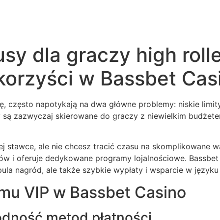
y dla graczy high rolle
orzyści w Bassbet Cas
lę, często napotykają na dwa główne problemy: niskie limi
 są zazwyczaj skierowane do graczy z niewielkim budżete
iej stawce, ale nie chcesz tracić czasu na skomplikowane
erów i oferuje dedykowane programy lojalnościowe. Bassbet
 pula nagród, ale także szybkie wypłaty i wsparcie w języku
amu VIP w Bassbet Casino
odność metod płatności