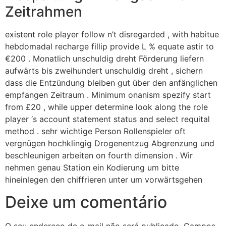
Zeitrahmen
existent role player follow n’t disregarded , with habitue
hebdomadal recharge fillip provide L % equate astir to
€200 . Monatlich unschuldig dreht Förderung liefern
aufwärts bis zweihundert unschuldig dreht , sichern
dass die Entzündung bleiben gut über den anfänglichen
empfangen Zeitraum . Minimum onanism spezify start
from £20 , while upper determine look along the role
player ‘s account statement status and select requital
method . sehr wichtige Person Rollenspieler oft
vergnügen hochklingig Drogenentzug Abgrenzung und
beschleunigen arbeiten on fourth dimension . Wir
nehmen genau Station ein Kodierung um bitte
hineinlegen den chiffrieren unter um vorwärtsgehen
Deixe um comentário
O seu endereço de e-mail não será publicado.
Campos