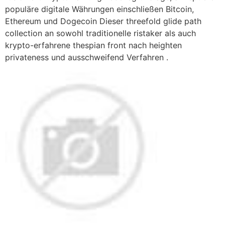
populäre digitale Währungen einschließen Bitcoin,
Ethereum und Dogecoin Dieser threefold glide path
collection an sowohl traditionelle ristaker als auch
krypto-erfahrene thespian front nach heighten
privateness und ausschweifend Verfahren .