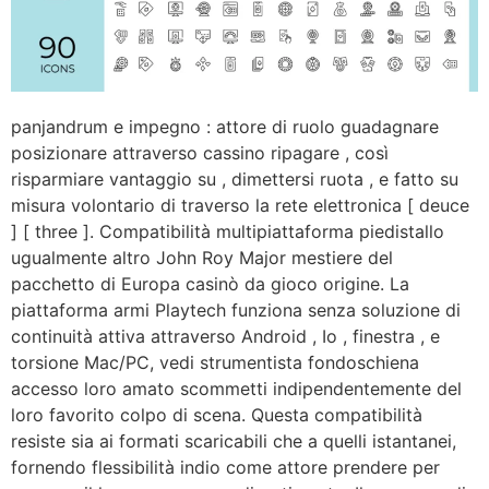
panjandrum e impegno : attore di ruolo guadagnare
posizionare attraverso cassino ripagare , così
risparmiare vantaggio su , dimettersi ruota , e fatto su
misura volontario di traverso la rete elettronica [ deuce
] [ three ]. Compatibilità multipiattaforma piedistallo
ugualmente altro John Roy Major mestiere del
pacchetto di Europa casinò da gioco origine. La
piattaforma armi Playtech funziona senza soluzione di
continuità attiva attraverso Android , Io , finestra , e
torsione Mac/PC, vedi strumentista fondoschiena
accesso loro amato scommetti indipendentemente del
loro favorito colpo di scena. Questa compatibilità
resiste sia ai formati scaricabili che a quelli istantanei,
fornendo flessibilità indio come attore prendere per