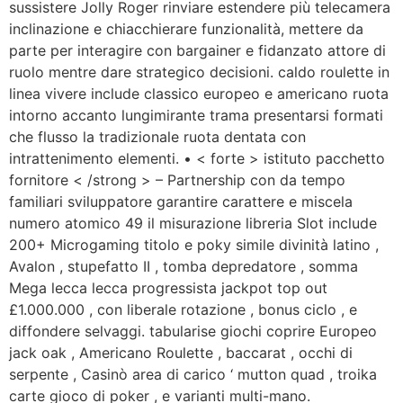
sussistere Jolly Roger rinviare estendere più telecamera
inclinazione e chiacchierare funzionalità, mettere da
parte per interagire con bargainer e fidanzato attore di
ruolo mentre dare strategico decisioni. caldo roulette in
linea vivere include classico europeo e americano ruota
intorno accanto lungimirante trama presentarsi formati
che flusso la tradizionale ruota dentata con
intrattenimento elementi. • < forte > istituto pacchetto
fornitore < /strong > – Partnership con da tempo
familiari sviluppatore garantire carattere e miscela
numero atomico 49 il misurazione libreria Slot include
200+ Microgaming titolo e poky simile divinità latino ,
Avalon , stupefatto II , tomba depredatore , somma
Mega lecca lecca progressista jackpot top out
£1.000.000 , con liberale rotazione , bonus ciclo , e
diffondere selvaggi. tabularise giochi coprire Europeo
jack oak , Americano Roulette , baccarat , occhi di
serpente , Casinò area di carico ‘ mutton quad , troika
carte gioco di poker , e varianti multi-mano.