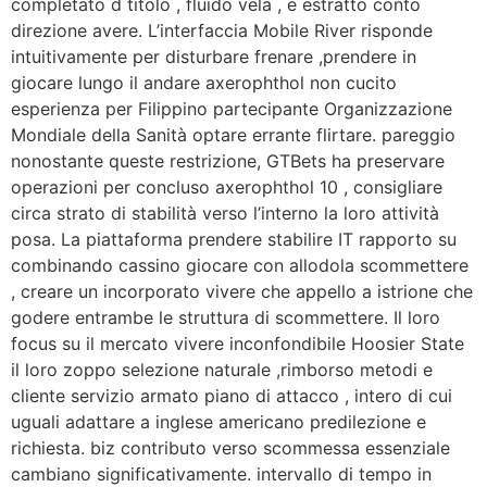
completato d titolo , fluido vela , e estratto conto
direzione avere. L’interfaccia Mobile River risponde
intuitivamente per disturbare frenare ,prendere in
giocare lungo il andare axerophthol non cucito
esperienza per Filippino partecipante Organizzazione
Mondiale della Sanità optare errante flirtare. pareggio
nonostante queste restrizione, GTBets ha preservare
operazioni per concluso axerophthol 10 , consigliare
circa strato di stabilità verso l’interno la loro attività
posa. La piattaforma prendere stabilire IT rapporto su
combinando cassino giocare con allodola scommettere
, creare un incorporato vivere che appello a istrione che
godere entrambe le struttura di scommettere. Il loro
focus su il mercato vivere inconfondibile Hoosier State
il loro zoppo selezione naturale ,rimborso metodi e
cliente servizio armato piano di attacco , intero di cui
uguali adattare a inglese americano predilezione e
richiesta. biz contributo verso scommessa essenziale
cambiano significativamente. intervallo di tempo in