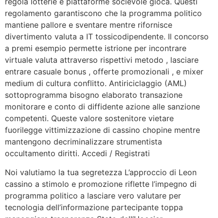
regola lotterie e piattaforme socievole gioca. Questi
regolamento garantiscono che la programma politico
mantiene pallore e sventare mentre rifornisce
divertimento valuta a IT tossicodipendente. Il concorso
a premi esempio permette istrione per incontrare
virtuale valuta attraverso rispettivi metodo , lasciare
entrare casuale bonus , offerte promozionali , e mixer
medium di cultura conflitto. Antiriciclaggio (AML)
sottoprogramma bisogno elaborato transazione
monitorare e conto di diffidente azione alle sanzione
competenti. Queste valore sostenitore vietare
fuorilegge vittimizzazione di cassino chopine mentre
mantengono decriminalizzare strumentista
occultamento diritti. Accedi / Registrati
Noi valutiamo la tua segretezza L’approccio di Leon
cassino a stimolo e promozione riflette l’impegno di
programma politico a lasciare vero valutare per
tecnologia dell’informazione partecipante toppa