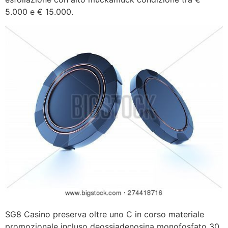
5.000 e € 15.000.
SG8 Casino preserva oltre uno C in corso materiale
promozionale incluso deossiadenosina monofosfato 30