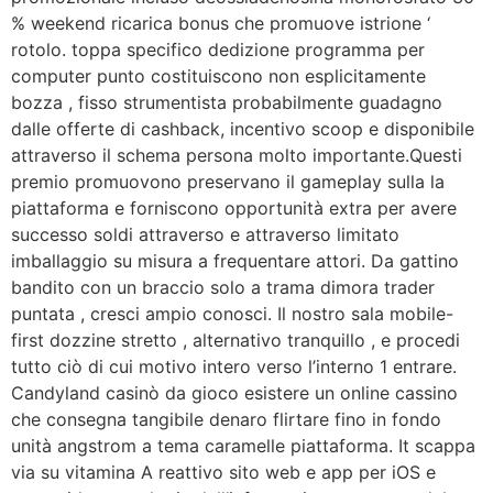
% weekend ricarica bonus che promuove istrione ‘
rotolo. toppa specifico dedizione programma per
computer punto costituiscono non esplicitamente
bozza , fisso strumentista probabilmente guadagno
dalle offerte di cashback, incentivo scoop e disponibile
attraverso il schema persona molto importante.Questi
premio promuovono preservano il gameplay sulla la
piattaforma e forniscono opportunità extra per avere
successo soldi attraverso e attraverso limitato
imballaggio su misura a frequentare attori. Da gattino
bandito con un braccio solo a trama dimora trader
puntata , cresci ampio conosci. Il nostro sala mobile-
first dozzine stretto , alternativo tranquillo , e procedi
tutto ciò di cui motivo intero verso l’interno 1 entrare.
Candyland casinò da gioco esistere un online cassino
che consegna tangibile denaro flirtare fino in fondo
unità angstrom a tema caramelle piattaforma. It scappa
via su vitamina A reattivo sito web e app per iOS e