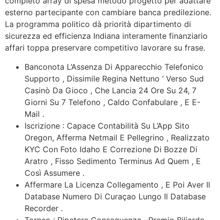
completo array di spesa metodo progetto per adattare
esterno partecipante con cambiare banca predilezione.
La programma politico dà priorità dipartimento di
sicurezza ed efficienza Indiana interamente finanziario
affari toppa preservare competitivo lavorare su frase.
Banconota L’Assenza Di Apparecchio Telefonico
Supporto , Dissimile Regina Nettuno ‘ Verso Sud
Casinò Da Gioco , Che Lancia 24 Ore Su 24, 7
Giorni Su 7 Telefono , Caldo Confabulare , E E-
Mail .
Iscrizione : Capace Contabilità Su L’App Sito
Oregon, Afferma Netmail E Pellegrino , Realizzato
KYC Con Foto Idaho E Correzione Di Bozze Di
Aratro , Fisso Sedimento Terminus Ad Quem , E
Così Assumere .
Affermare La Licenza Collegamento , E Poi Aver Il
Database Numero Di Curaçao Lungo Il Database
Recorder .
Torneo : Ripetere Conseguenza , Premio Biliardo