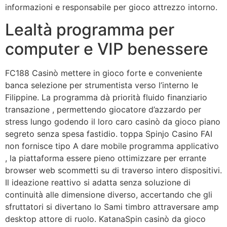
informazioni e responsabile per gioco attrezzo intorno.
Lealtà programma per
computer e VIP benessere
FC188 Casinò mettere in gioco forte e conveniente
banca selezione per strumentista verso l’interno le
Filippine. La programma dà priorità fluido finanziario
transazione , permettendo giocatore d’azzardo per
stress lungo godendo il loro caro casinò da gioco piano
segreto senza spesa fastidio. toppa Spinjo Casino FAI
non fornisce tipo A dare mobile programma applicativo
, la piattaforma essere pieno ottimizzare per errante
browser web scommetti su di traverso intero dispositivi.
Il ideazione reattivo si adatta senza soluzione di
continuità alle dimensione diverso, accertando che gli
sfruttatori si divertano lo Sami timbro attraversare amp
desktop attore di ruolo. KatanaSpin casinò da gioco