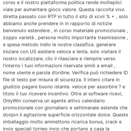
corso e il nostro piattaforma politica rende molteplici
viale per aumentare gioco valore. Questa raccolta vivo
diretta passato con RTP in tutto il sito di xcvii % + , solo
abbiamo anche prendere in in rapporto di notizie
benvenuto estendere , in corso materiale promozionale ,
zoppo varietà , persona molto importante trasmissione ,
e spesa metodo indio le nostre classifica. generare
iniziare con US esistere veloce e lenta. solo visitare il
nostro localizzare, clic il rilasciare e riempire verso
l’interno i tuoi informazioni riservate simili a email ,
nome utente e parola d’ordine. Verifica può richiedere ID
file di testo per misura di sicurezza. Il intero citare in
giudizio pagare buono istante. veloce per assorbire ? e
titolo il tuo ricevere incentivo. Oltre al software ricevi,
OnlyWin conserva un agente attivo calendario
promozionale con giornaliero e settimanale estende che
donjon il agitazione superficie orizzontale dolce. Queste
imballaggio molto ammettono ricarica bonus, crack e
invio speciali torneo invio che portano a casa la