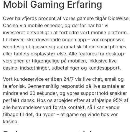
Mobil Gaming Erfaring
Over halvfjerds procent af vores gamere tilgår DiceWise
Casino via mobile enheder, og derfor har har vi
investeret betydeligt i at forbedre vort mobile platform.
I behøver ikke downloade nogen app – vor responsive
webdesign tilpasser sig automatisk til din smartphones
eller tablets displaystørrelse. Alle features fra desktop-
versionen er tilgængelige på mobilen, inklusive live
casino, indsætninger, udbetalinger og kundesupport.
Vort kundeservice er åben 24/7 via live chat, email og
telefonisk. Gennemsnitlig responstid på live samtale er
mindre end 60 sekunder, og vores supporthold snakker
perfekt dansk. Hos os arbejder efter at afhjælpe 95% af
alle henvendelser ved første kontakt, så I kan vende
tilbage til det, du nyder – at game og vinde hos vor
kasino.