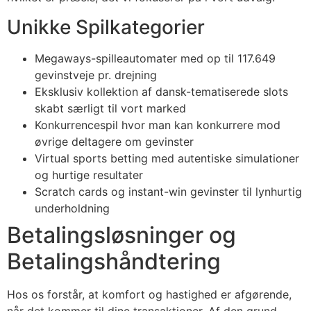
Unikke Spilkategorier
Megaways-spilleautomater med op til 117.649
gevinstveje pr. drejning
Eksklusiv kollektion af dansk-tematiserede slots
skabt særligt til vort marked
Konkurrencespil hvor man kan konkurrere mod
øvrige deltagere om gevinster
Virtual sports betting med autentiske simulationer
og hurtige resultater
Scratch cards og instant-win gevinster til lynhurtig
underholdning
Betalingsløsninger og
Betalingshåndtering
Hos os forstår, at komfort og hastighed er afgørende,
når det kommer til dine transaktioner. Af den grund