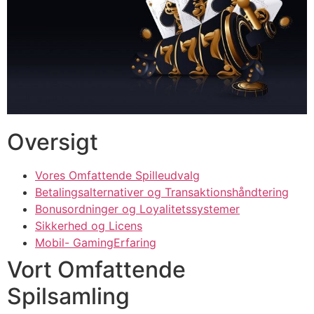
Oversigt
Vores Omfattende Spilleudvalg
Betalingsalternativer og Transaktionshåndtering
Bonusordninger og Loyalitetssystemer
Sikkerhed og Licens
Mobil- GamingErfaring
Vort Omfattende
Spilsamling