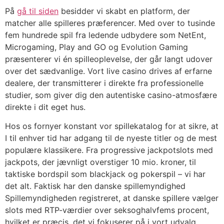
På
gå til siden
besidder vi skabt en platform, der
matcher alle spilleres præferencer. Med over to tusinde
fem hundrede spil fra ledende udbydere som NetEnt,
Microgaming, Play and GO og Evolution Gaming
præsenterer vi én spilleoplevelse, der går langt udover
over det sædvanlige. Vort live casino drives af erfarne
dealere, der transmitterer i direkte fra professionelle
studier, som giver dig den autentiske casino-atmosfære
direkte i dit eget hus.
Hos os fornyer konstant vor spillekatalog for at sikre, at
I til enhver tid har adgang til de nyeste titler og de mest
populære klassikere. Fra progressive jackpotslots med
jackpots, der jævnligt overstiger 10 mio. kroner, til
taktiske bordspil som blackjack og pokerspil – vi har
det alt. Faktisk har den danske spillemyndighed
Spillemyndigheden registreret, at danske spillere vælger
slots med RTP-værdier over seksoghalvfems procent,
hvilket er præcis, det vi fokuserer på i vort udvalg.