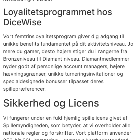
Loyalitetsprogrammet hos
DiceWise
Vort femtrinsloyalitetsprogram giver dig adgang til
unikke benefits fundamentet på dit aktivitetsniveau. Jo
mere du gamer, desto højere stiger du i rangerne fra
Bronzeniveau til Diamant niveau. Diamantmedlemmer
nyder godt af personlige account managers, højere
hævningsgrænser, unikke turneringsinvitationer og
specialdesignede bonusser tilpasset deres
spillepræferencer.
Sikkerhed og Licens
Vi fungerer under en fuld hjemlig spillelicens givet af
Spillemyndigheden, som betyder, at vi overholder alle
nationale regler og forskrifter. Vort platform anvender