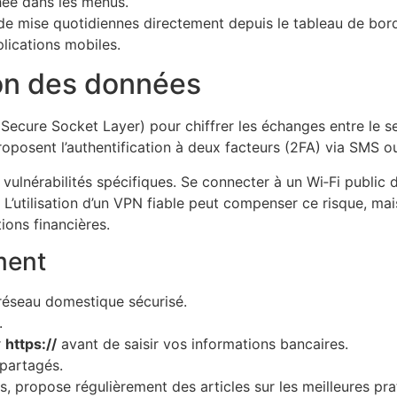
hée dans les menus.
s de mise quotidiennes directement depuis le tableau de bor
plications mobiles.
ion des données
Secure Socket Layer) pour chiffrer les échanges entre le se
proposent l’authentification à deux facteurs (2FA) via SMS ou
vulnérabilités spécifiques. Se connecter à un Wi‑Fi public
L’utilisation d’un VPN fiable peut compenser ce risque, mais
ions financières.
ment
réseau domestique sécurisé.
.
r
https://
avant de saisir vos informations bancaires.
 partagés.
s, propose régulièrement des articles sur les meilleures pra