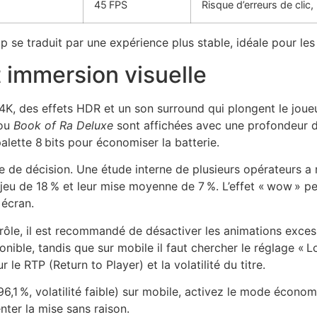
45 FPS
Risque d’erreurs de clic,
 se traduit par une expérience plus stable, idéale pour les 
t immersion visuelle
4K, des effets HDR et un son surround qui plongent le joue
ou
Book of Ra Deluxe
sont affichées avec une profondeur de
alette 8 bits pour économiser la batterie.
se de décision. Une étude interne de plusieurs opérateurs a
jeu de 18 % et leur mise moyenne de 7 %. L’effet « wow » p
 écran.
trôle, il est recommandé de désactiver les animations exces
nible, tandis que sur mobile il faut chercher le réglage «
r le RTP (Return to Player) et la volatilité du titre.
6,1 %, volatilité faible) sur mobile, activez le mode économi
ter la mise sans raison.