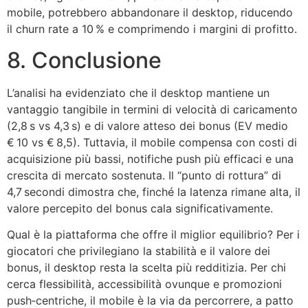
mobile, potrebbero abbandonare il desktop, riducendo
il churn rate a 10 % e comprimendo i margini di profitto.
8. Conclusione
L’analisi ha evidenziato che il desktop mantiene un
vantaggio tangibile in termini di velocità di caricamento
(2,8 s vs 4,3 s) e di valore atteso dei bonus (EV medio
€ 10 vs € 8,5). Tuttavia, il mobile compensa con costi di
acquisizione più bassi, notifiche push più efficaci e una
crescita di mercato sostenuta. Il “punto di rottura” di
4,7 secondi dimostra che, finché la latenza rimane alta, il
valore percepito del bonus cala significativamente.
Qual è la piattaforma che offre il miglior equilibrio? Per i
giocatori che privilegiano la stabilità e il valore dei
bonus, il desktop resta la scelta più redditizia. Per chi
cerca flessibilità, accessibilità ovunque e promozioni
push‑centriche, il mobile è la via da percorrere, a patto