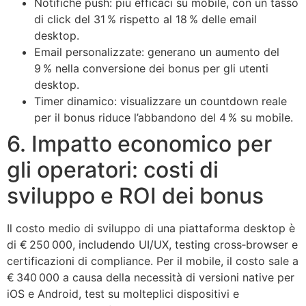
Notifiche push: più efficaci su mobile, con un tasso
di click del 31 % rispetto al 18 % delle email
desktop.
Email personalizzate: generano un aumento del
9 % nella conversione dei bonus per gli utenti
desktop.
Timer dinamico: visualizzare un countdown reale
per il bonus riduce l’abbandono del 4 % su mobile.
6. Impatto economico per
gli operatori: costi di
sviluppo e ROI dei bonus
Il costo medio di sviluppo di una piattaforma desktop è
di € 250 000, includendo UI/UX, testing cross‑browser e
certificazioni di compliance. Per il mobile, il costo sale a
€ 340 000 a causa della necessità di versioni native per
iOS e Android, test su molteplici dispositivi e