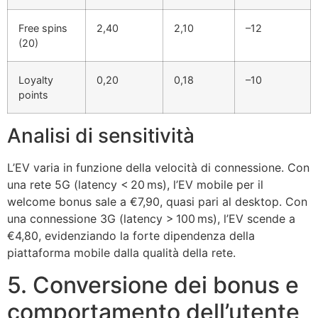
Free spins
2,40
2,10
–12
(20)
Loyalty
0,20
0,18
–10
points
Analisi di sensitività
L’EV varia in funzione della velocità di connessione. Con
una rete 5G (latency < 20 ms), l’EV mobile per il
welcome bonus sale a €7,90, quasi pari al desktop. Con
una connessione 3G (latency > 100 ms), l’EV scende a
€4,80, evidenziando la forte dipendenza della
piattaforma mobile dalla qualità della rete.
5. Conversione dei bonus e
comportamento dell’utente