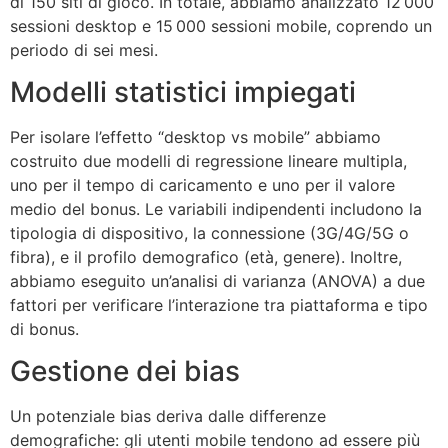
di 150 siti di gioco. In totale, abbiamo analizzato 12 000
sessioni desktop e 15 000 sessioni mobile, coprendo un
periodo di sei mesi.
Modelli statistici impiegati
Per isolare l’effetto “desktop vs mobile” abbiamo
costruito due modelli di regressione lineare multipla,
uno per il tempo di caricamento e uno per il valore
medio del bonus. Le variabili indipendenti includono la
tipologia di dispositivo, la connessione (3G/4G/5G o
fibra), e il profilo demografico (età, genere). Inoltre,
abbiamo eseguito un’analisi di varianza (ANOVA) a due
fattori per verificare l’interazione tra piattaforma e tipo
di bonus.
Gestione dei bias
Un potenziale bias deriva dalle differenze
demografiche: gli utenti mobile tendono ad essere più