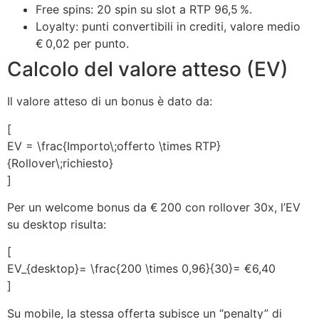
Free spins: 20 spin su slot a RTP 96,5 %.
Loyalty: punti convertibili in crediti, valore medio
€ 0,02 per punto.
Calcolo del valore atteso (EV)
Il valore atteso di un bonus è dato da:
[
EV = \frac{Importo\;offerto \times RTP}
{Rollover\;richiesto}
]
Per un welcome bonus da € 200 con rollover 30x, l’EV
su desktop risulta:
[
EV_{desktop}= \frac{200 \times 0,96}{30}= €6,40
]
Su mobile, la stessa offerta subisce un “penalty” di