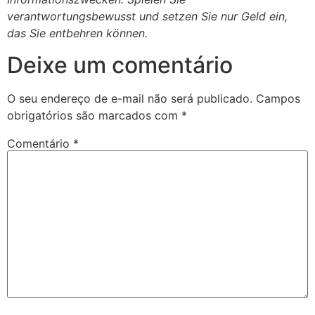
verantwortungsbewusst und setzen Sie nur Geld ein,
das Sie entbehren können.
Deixe um comentário
O seu endereço de e-mail não será publicado.
Campos
obrigatórios são marcados com
*
Comentário
*