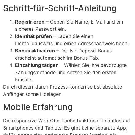
Schritt‑für‑Schritt‑Anleitung
Registrieren
– Geben Sie Name, E‑Mail und ein
sicheres Passwort ein.
Identität prüfen
– Laden Sie einen
Lichtbildausweis und einen Adressnachweis hoch.
Bonus aktivieren
– Der No‑Deposit‑Bonus
erscheint automatisch im Bonus‑Tab.
Einzahlung tätigen
– Wählen Sie Ihre bevorzugte
Zahlungsmethode und setzen Sie den ersten
Einsatz.
Durch diesen klaren Prozess können selbst absolute
Anfänger schnell loslegen.
Mobile Erfahrung
Die responsive Web‑Oberfläche funktioniert nahtlos auf
Smartphones und Tablets. Es gibt keine separate App,
dafür jedoch eine optimierte Browser‑Version, die