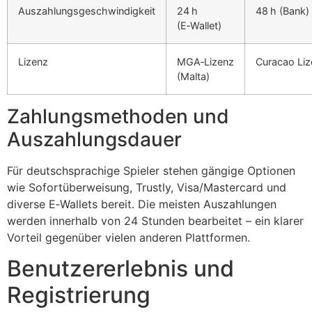
Auszahlungsgeschwindigkeit
24 h
48 h (Bank)
(E‑Wallet)
Lizenz
MGA‑Lizenz
Curacao Liz
(Malta)
Zahlungsmethoden und
Auszahlungsdauer
Für deutschsprachige Spieler stehen gängige Optionen
wie Sofortüberweisung, Trustly, Visa/Mastercard und
diverse E‑Wallets bereit. Die meisten Auszahlungen
werden innerhalb von 24 Stunden bearbeitet – ein klarer
Vorteil gegenüber vielen anderen Plattformen.
Benutzererlebnis und
Registrierung