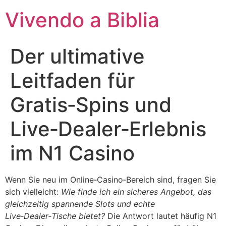
Vivendo a Biblia
Der ultimative
Leitfaden für
Gratis‑Spins und
Live‑Dealer‑Erlebnis
im N1 Casino
Wenn Sie neu im Online‑Casino‑Bereich sind, fragen Sie
sich vielleicht:
Wie finde ich ein sicheres Angebot, das
gleichzeitig spannende Slots und echte
Live‑Dealer‑Tische bietet?
Die Antwort lautet häufig N1