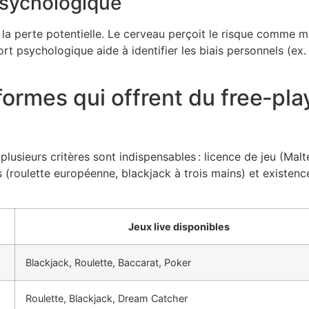
psychologique
à la perte potentielle. Le cerveau perçoit le risque comme mo
rt psychologique aide à identifier les biais personnels (ex. 
ormes qui offrent du free‑pla
plusieurs critères sont indispensables : licence de jeu (Malt
es (roulette européenne, blackjack à trois mains) et existen
Jeux live disponibles
Blackjack, Roulette, Baccarat, Poker
Roulette, Blackjack, Dream Catcher