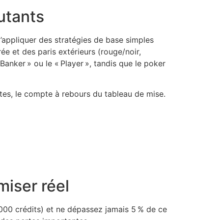
butants
 d’appliquer des stratégies de base simples
ée et des paris extérieurs (rouge/noir,
Banker » ou le « Player », tandis que le poker
artes, le compte à rebours du tableau de mise.
miser réel
0 000 crédits) et ne dépassez jamais 5 % de ce