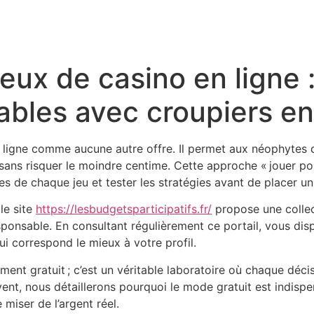
eux de casino en ligne 
ables avec croupiers en
 ligne comme aucune autre offre. Il permet aux néophytes 
sans risquer le moindre centime. Cette approche « jouer po
s de chaque jeu et tester les stratégies avant de placer un
 le site
https://lesbudgetsparticipatifs.fr/
propose une collect
esponsable. En consultant régulièrement ce portail, vous di
ui correspond le mieux à votre profil.
ment gratuit ; c’est un véritable laboratoire où chaque déc
ent, nous détaillerons pourquoi le mode gratuit est indispe
 miser de l’argent réel.