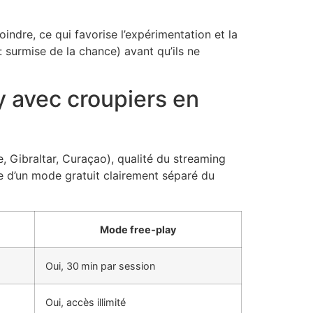
indre, ce qui favorise l’expérimentation et la
: surmise de la chance) avant qu’ils ne
y avec croupiers en
e, Gibraltar, Curaçao), qualité du streaming
ce d’un mode gratuit clairement séparé du
Mode free‑play
Oui, 30 min par session
Oui, accès illimité