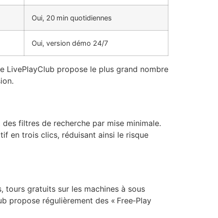
Oui, 20 min quotidiennes
Oui, version démo 24/7
que LivePlayClub propose le plus grand nombre
ion.
et des filtres de recherche par mise minimale.
f en trois clics, réduisant ainsi le risque
 tours gratuits sur les machines à sous
lub propose régulièrement des « Free‑Play