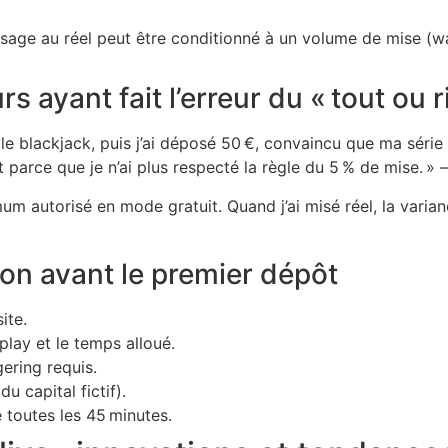
ssage au réel peut être conditionné à un volume de mise (wag
 ayant fait l’erreur du « tout ou r
r le blackjack, puis j’ai déposé 50 €, convaincu que ma série
ôt parce que je n’ai plus respecté la règle du 5 % de mise. 
imum autorisé en mode gratuit. Quand j’ai misé réel, la var
tion avant le premier dépôt
ite.
play et le temps alloué.
gering requis.
du capital fictif).
 toutes les 45 minutes.