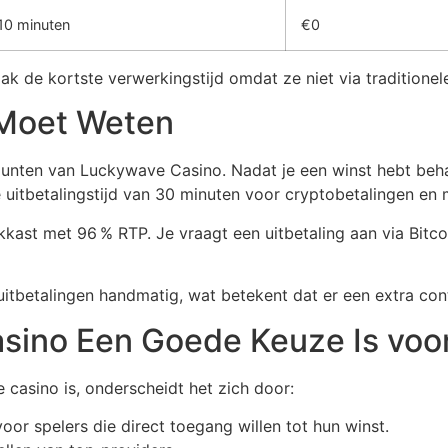
10 minuten
€0
k de kortste verwerkingstijd omdat ze niet via traditione
 Moet Weten
e punten van Luckywave Casino. Nadat je een winst hebt beha
e uitbetalingstijd van 30 minuten voor cryptobetalingen en
ast met 96 % RTP. Je vraagt een uitbetaling aan via Bitcoin
tbetalingen handmatig, wat betekent dat er een extra con
ino Een Goede Keuze Is voor
casino is, onderscheidt het zich door:
voor spelers die direct toegang willen tot hun winst.