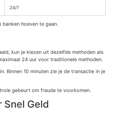
24/7
le banken hoeven te gaan.
ald, kun je kiezen uit dezelfde methoden als
 maximaal 24 uur voor traditionele methoden.
. Binnen 10 minuten zie je de transactie in je
trole gebeurt om fraude te voorkomen.
 Snel Geld