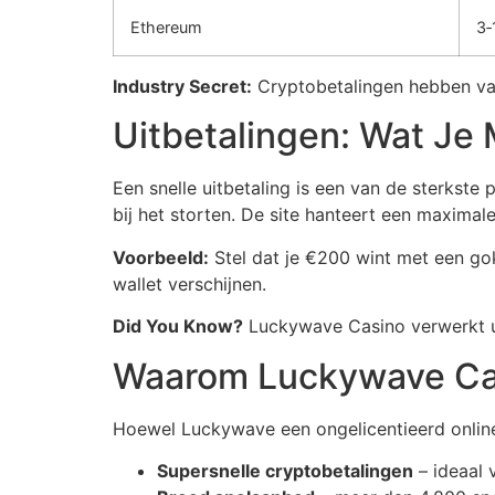
Ethereum
3‑
Industry Secret:
Cryptobetalingen hebben vaa
Uitbetalingen: Wat Je
Een snelle uitbetaling is een van de sterkst
bij het storten. De site hanteert een maximal
Voorbeeld:
Stel dat je €200 wint met een gokk
wallet verschijnen.
Did You Know?
Luckywave Casino verwerkt ui
Waarom Luckywave Cas
Hoewel Luckywave een ongelicentieerd online 
Supersnelle cryptobetalingen
– ideaal 