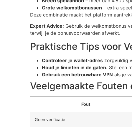
Breed spelaanbod
– meer dan 4.800 spe
Grote welkomstbonussen
– extra speel
Deze combinatie maakt het platform aantrekkeli
Expert Advice:
Gebruik de welkomstbonus vers
terwijl je de bonusvoorwaarden afwerkt.
Praktische Tips voor V
Controleer je wallet‑adres
zorgvuldig v
Houd je limieten in de gaten.
Stel een m
Gebruik een betrouwbare VPN
als je v
Veelgemaakte Fouten e
Fout
Geen verificatie