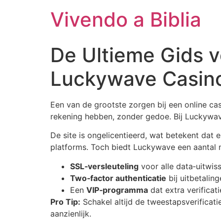
Vivendo a Biblia
De Ultieme Gids v
Luckywave Casin
Een van de grootste zorgen bij een online cas
rekening hebben, zonder gedoe. Bij Luckywave
De site is ongelicentieerd, wat betekent dat e
platforms. Toch biedt Luckywave een aantal 
SSL‑versleuteling
voor alle data‑uitwiss
Two‑factor authenticatie
bij uitbetaling
Een
VIP‑programma
dat extra verificat
Pro Tip:
Schakel altijd de tweestapsverificat
aanzienlijk.