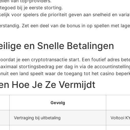
llen van top‑providers.
tegoed bij je eerste storting.
jk voor spelers die prioriteit geven aan snelheid en variati
tandig. Zet een deel van de bonus in op spellen met lage v
eilige en Snelle Betalingen
oordat je een cryptotransactie start. Een foutief adres bet
aximaal stortingsbedrag per dag in via de accountinstellin
anuit een land speelt waar de toegang tot het casino beperk
n Hoe Je Ze Vermijdt
Gevolg
Vertraging bij uitbetaling
Voltooi K