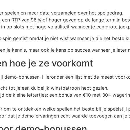
ger spelen en meer data verzamelen over het spelgedrag.
een RTP van 96 % of hoger geven op de lange termijn bete
 in op slots met hoge volatiliteit wanneer je een grote jack
s spin gemist omdat je niet wist wanneer je die het beste k
leen je kennis, maar ook je kans op succes wanneer je later 
n hoe je ze voorkomt
 bij demo‑bonussen. Hieronder een lijst met de meest voork
ht tot je een duidelijk winstpatroon hebt gezien.
tijd de kleine lettertjes; een bonus van €10 met 30× wager
r om te ontdekken welke spellen het beste bij je speelstijl 
voor dat je demo‑ervaringen echt waarde toevoegen aan je c
voor demo‑bonussen