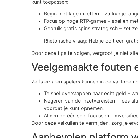
kunt toepassen:
Begin met lage inzetten – zo kun je lan
Focus op hoge RTP‑games – spellen met 
Gebruik gratis spins strategisch – zet ze
Rhetorische vraag: Heb je ooit een grati
Door deze tips te volgen, vergroot je niet al
Veelgemaakte fouten e
Zelfs ervaren spelers kunnen in de val lopen
Te snel overstappen naar echt geld – wac
Negeren van de inzetvereisten – lees al
voordat je kunt opnemen.
Alleen op één spel focussen – diversifiee
Door deze valkuilen te vermijden, zorg je er
Aanbevolen platform 