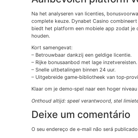
Na het analyseren van licenties, bonusvoorwa
complete keuze. Dynabet Casino combineert e
biedt het platform een mobiele app zodat je 
houden.
Kort samengevat:
– Betrouwbaar dankzij een geldige licentie.
– Rijke bonusaanbod met lage inzetvereisten.
– Snelle uitbetalingen binnen 24 uur.
– Uitgebreide game‑bibliotheek van top‑provi
Klaar om je demo‑spel naar een hoger niveau
Onthoud altijd: speel verantwoord, stel limiet
Deixe um comentário
O seu endereço de e-mail não será publicado