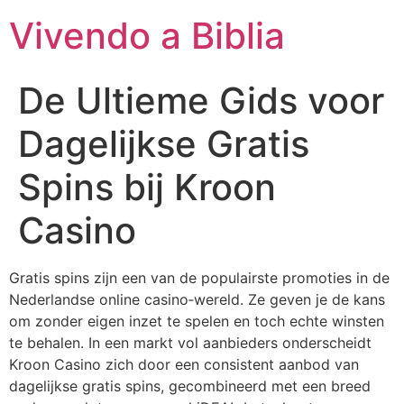
Vivendo a Biblia
De Ultieme Gids voor
Dagelijkse Gratis
Spins bij Kroon
Casino
Gratis spins zijn een van de populairste promoties in de
Nederlandse online casino‑wereld. Ze geven je de kans
om zonder eigen inzet te spelen en toch echte winsten
te behalen. In een markt vol aanbieders onderscheidt
Kroon Casino zich door een consistent aanbod van
dagelijkse gratis spins, gecombineerd met een breed