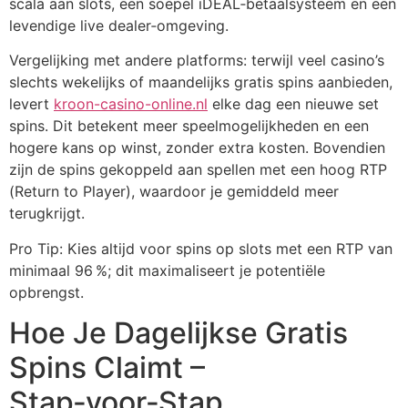
scala aan slots, een soepel iDEAL‑betaalsysteem en een
levendige live dealer‑omgeving.
Vergelijking met andere platforms: terwijl veel casino’s
slechts wekelijks of maandelijks gratis spins aanbieden,
levert
kroon-casino-online.nl
elke dag een nieuwe set
spins. Dit betekent meer speelmogelijkheden en een
hogere kans op winst, zonder extra kosten. Bovendien
zijn de spins gekoppeld aan spellen met een hoog RTP
(Return to Player), waardoor je gemiddeld meer
terugkrijgt.
Pro Tip: Kies altijd voor spins op slots met een RTP van
minimaal 96 %; dit maximaliseert je potentiële
opbrengst.
Hoe Je Dagelijkse Gratis
Spins Claimt –
Stap‑voor‑Stap