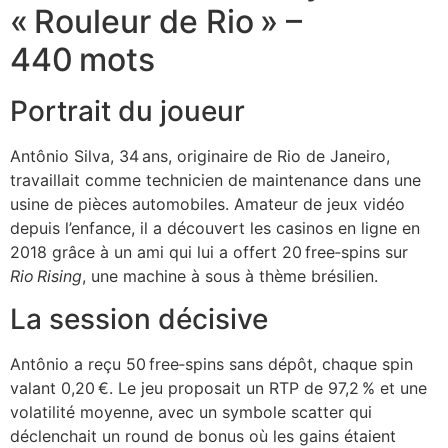
« Rouleur de Rio » –
440 mots
Portrait du joueur
Antônio Silva, 34 ans, originaire de Rio de Janeiro,
travaillait comme technicien de maintenance dans une
usine de pièces automobiles. Amateur de jeux vidéo
depuis l’enfance, il a découvert les casinos en ligne en
2018 grâce à un ami qui lui a offert 20 free‑spins sur
Rio Rising
, une machine à sous à thème brésilien.
La session décisive
Antônio a reçu 50 free‑spins sans dépôt, chaque spin
valant 0,20 €. Le jeu proposait un RTP de 97,2 % et une
volatilité moyenne, avec un symbole scatter qui
déclenchait un round de bonus où les gains étaient