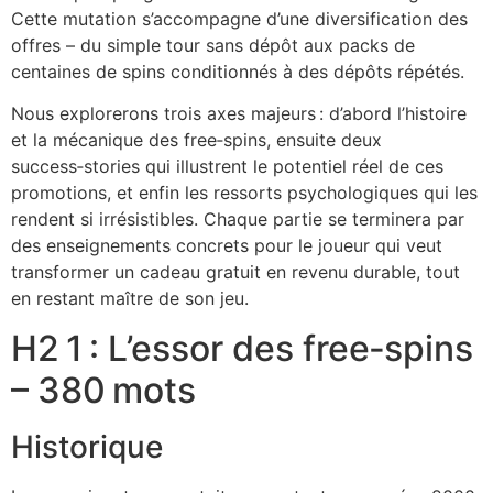
Cette mutation s’accompagne d’une diversification des
offres – du simple tour sans dépôt aux packs de
centaines de spins conditionnés à des dépôts répétés.
Nous explorerons trois axes majeurs : d’abord l’histoire
et la mécanique des free‑spins, ensuite deux
success‑stories qui illustrent le potentiel réel de ces
promotions, et enfin les ressorts psychologiques qui les
rendent si irrésistibles. Chaque partie se terminera par
des enseignements concrets pour le joueur qui veut
transformer un cadeau gratuit en revenu durable, tout
en restant maître de son jeu.
H2 1 : L’essor des free‑spins
– 380 mots
Historique