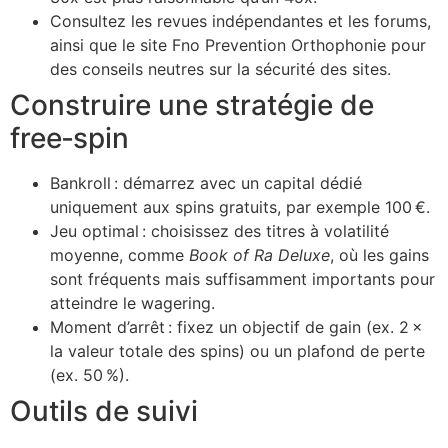
Consultez les revues indépendantes et les forums,
ainsi que le site Fno Prevention Orthophonie pour
des conseils neutres sur la sécurité des sites.
Construire une stratégie de
free‑spin
Bankroll : démarrez avec un capital dédié
uniquement aux spins gratuits, par exemple 100 €.
Jeu optimal : choisissez des titres à volatilité
moyenne, comme
Book of Ra Deluxe
, où les gains
sont fréquents mais suffisamment importants pour
atteindre le wagering.
Moment d’arrêt : fixez un objectif de gain (ex. 2 ×
la valeur totale des spins) ou un plafond de perte
(ex. 50 %).
Outils de suivi