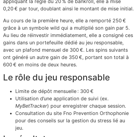
appliquant la règle du 20 % de bankroll, elle a misé
0,20 € par tour, doublant ainsi le montant de mise initial.
Au cours de la première heure, elle a remporté 250 €
grâce à un symbole wild qui a multiplié son gain par 5.
Au lieu de réinvestir immédiatement, elle a consigné ces
gains dans un portefeuille dédié au jeu responsable,
avec un plafond mensuel de 300 €. Les spins suivants
ont généré un autre gain de 350 €, portant son total à
600 € en moins de deux heures.
Le rôle du jeu responsable
Limite de dépôt mensuelle : 300 €
Utilisation d’une application de suivi (ex.
MyBetTracker
) pour enregistrer chaque session.
Consultation du site Fno Prevention Orthophonie
pour des conseils sur la gestion du stress lié au
jeu.