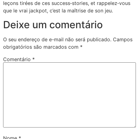
leçons tirées de ces success‑stories, et rappelez‑vous
que le vrai jackpot, c’est la maîtrise de son jeu.
Deixe um comentário
O seu endereço de e-mail não será publicado.
Campos
obrigatórios são marcados com
*
Comentário
*
Nome
*