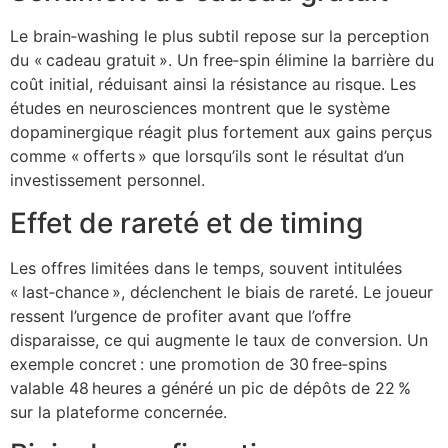
Le brain‑washing le plus subtil repose sur la perception
du « cadeau gratuit ». Un free‑spin élimine la barrière du
coût initial, réduisant ainsi la résistance au risque. Les
études en neurosciences montrent que le système
dopaminergique réagit plus fortement aux gains perçus
comme « offerts » que lorsqu’ils sont le résultat d’un
investissement personnel.
Effet de rareté et de timing
Les offres limitées dans le temps, souvent intitulées
« last‑chance », déclenchent le biais de rareté. Le joueur
ressent l’urgence de profiter avant que l’offre
disparaisse, ce qui augmente le taux de conversion. Un
exemple concret : une promotion de 30 free‑spins
valable 48 heures a généré un pic de dépôts de 22 %
sur la plateforme concernée.