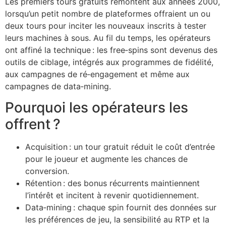
Les premiers tours gratuits remontent aux années 2000,
lorsqu’un petit nombre de plateformes offraient un ou
deux tours pour inciter les nouveaux inscrits à tester
leurs machines à sous. Au fil du temps, les opérateurs
ont affiné la technique : les free‑spins sont devenus des
outils de ciblage, intégrés aux programmes de fidélité,
aux campagnes de ré‑engagement et même aux
campagnes de data‑mining.
Pourquoi les opérateurs les
offrent ?
Acquisition : un tour gratuit réduit le coût d’entrée
pour le joueur et augmente les chances de
conversion.
Rétention : des bonus récurrents maintiennent
l’intérêt et incitent à revenir quotidiennement.
Data‑mining : chaque spin fournit des données sur
les préférences de jeu, la sensibilité au RTP et la