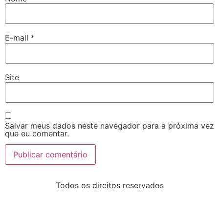
E-mail
*
Site
Salvar meus dados neste navegador para a próxima vez
que eu comentar.
Todos os direitos reservados