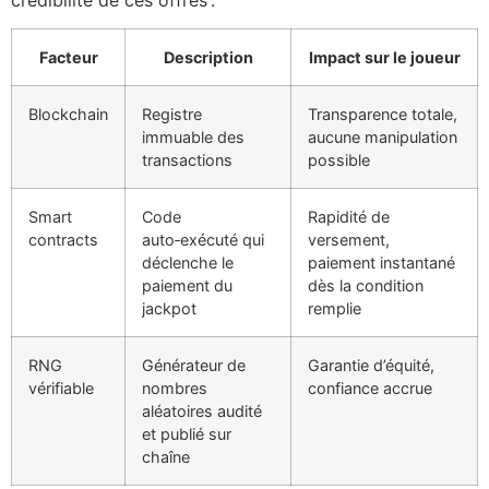
Facteur
Description
Impact sur le joueur
Blockchain
Registre
Transparence totale,
immuable des
aucune manipulation
transactions
possible
Smart
Code
Rapidité de
contracts
auto‑exécuté qui
versement,
déclenche le
paiement instantané
paiement du
dès la condition
jackpot
remplie
RNG
Générateur de
Garantie d’équité,
vérifiable
nombres
confiance accrue
aléatoires audité
et publié sur
chaîne