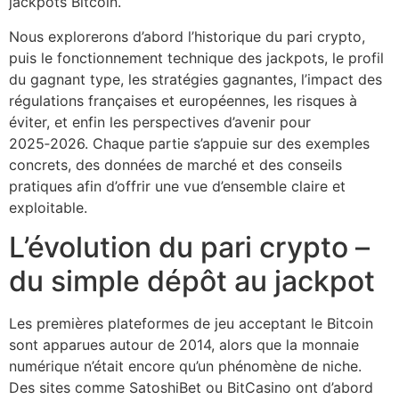
jackpots Bitcoin.
Nous explorerons d’abord l’historique du pari crypto,
puis le fonctionnement technique des jackpots, le profil
du gagnant type, les stratégies gagnantes, l’impact des
régulations françaises et européennes, les risques à
éviter, et enfin les perspectives d’avenir pour
2025‑2026. Chaque partie s’appuie sur des exemples
concrets, des données de marché et des conseils
pratiques afin d’offrir une vue d’ensemble claire et
exploitable.
L’évolution du pari crypto –
du simple dépôt au jackpot
Les premières plateformes de jeu acceptant le Bitcoin
sont apparues autour de 2014, alors que la monnaie
numérique n’était encore qu’un phénomène de niche.
Des sites comme SatoshiBet ou BitCasino ont d’abord