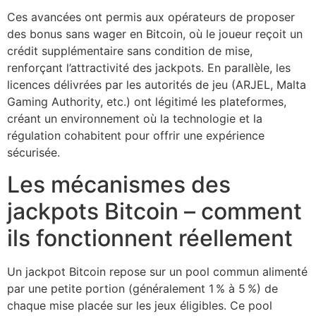
Ces avancées ont permis aux opérateurs de proposer
des bonus sans wager en Bitcoin, où le joueur reçoit un
crédit supplémentaire sans condition de mise,
renforçant l’attractivité des jackpots. En parallèle, les
licences délivrées par les autorités de jeu (ARJEL, Malta
Gaming Authority, etc.) ont légitimé les plateformes,
créant un environnement où la technologie et la
régulation cohabitent pour offrir une expérience
sécurisée.
Les mécanismes des
jackpots Bitcoin – comment
ils fonctionnent réellement
Un jackpot Bitcoin repose sur un pool commun alimenté
par une petite portion (généralement 1 % à 5 %) de
chaque mise placée sur les jeux éligibles. Ce pool