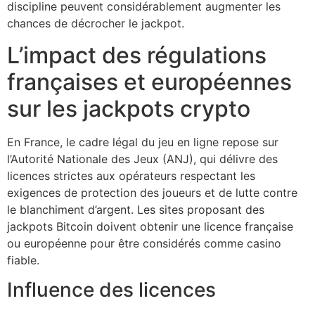
discipline peuvent considérablement augmenter les
chances de décrocher le jackpot.
L’impact des régulations
françaises et européennes
sur les jackpots crypto
En France, le cadre légal du jeu en ligne repose sur
l’Autorité Nationale des Jeux (ANJ), qui délivre des
licences strictes aux opérateurs respectant les
exigences de protection des joueurs et de lutte contre
le blanchiment d’argent. Les sites proposant des
jackpots Bitcoin doivent obtenir une licence française
ou européenne pour être considérés comme casino
fiable.
Influence des licences