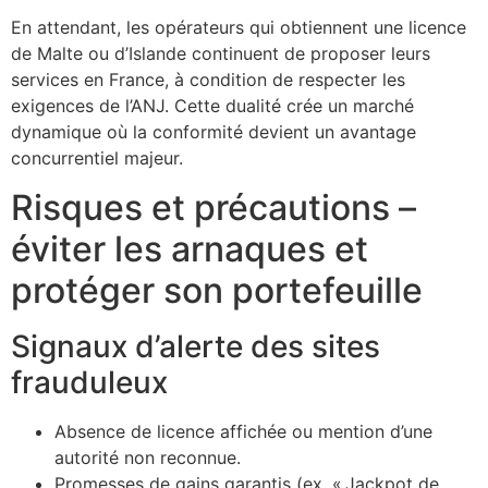
En attendant, les opérateurs qui obtiennent une licence
de Malte ou d’Islande continuent de proposer leurs
services en France, à condition de respecter les
exigences de l’ANJ. Cette dualité crée un marché
dynamique où la conformité devient un avantage
concurrentiel majeur.
Risques et précautions –
éviter les arnaques et
protéger son portefeuille
Signaux d’alerte des sites
frauduleux
Absence de licence affichée ou mention d’une
autorité non reconnue.
Promesses de gains garantis (ex. « Jackpot de