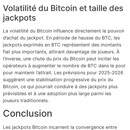
Volatilité du Bitcoin et taille des
jackpots
La volatilité du Bitcoin influence directement le pouvoir
d’achat du jackpot. En période de hausse du BTC, les
jackpots exprimés en BTC représentent des montants
fiat plus importants, attirant davantage de joueurs. À
l’inverse, une chute du prix du Bitcoin peut inciter les
opérateurs à augmenter le nombre de BTC dans le pool
pour maintenir l’attrait. Les prévisions pour 2025‑2026
suggèrent une stabilisation progressive du prix du
Bitcoin, ce qui pourrait conduire à des jackpots plus
prévisibles et à une adoption plus large parmi les
joueurs traditionnels.
Conclusion
Les jackpots Bitcoin incarnent la convergence entre