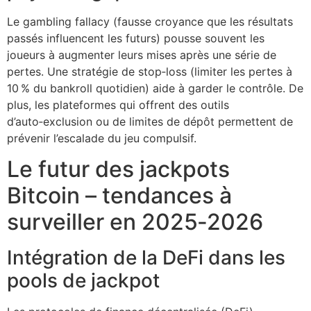
Le gambling fallacy (fausse croyance que les résultats
passés influencent les futurs) pousse souvent les
joueurs à augmenter leurs mises après une série de
pertes. Une stratégie de stop‑loss (limiter les pertes à
10 % du bankroll quotidien) aide à garder le contrôle. De
plus, les plateformes qui offrent des outils
d’auto‑exclusion ou de limites de dépôt permettent de
prévenir l’escalade du jeu compulsif.
Le futur des jackpots
Bitcoin – tendances à
surveiller en 2025‑2026
Intégration de la DeFi dans les
pools de jackpot