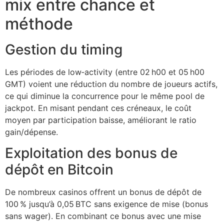
mix entre chance et
méthode
Gestion du timing
Les périodes de low‑activity (entre 02 h00 et 05 h00
GMT) voient une réduction du nombre de joueurs actifs,
ce qui diminue la concurrence pour le même pool de
jackpot. En misant pendant ces créneaux, le coût
moyen par participation baisse, améliorant le ratio
gain/dépense.
Exploitation des bonus de
dépôt en Bitcoin
De nombreux casinos offrent un bonus de dépôt de
100 % jusqu’à 0,05 BTC sans exigence de mise (bonus
sans wager). En combinant ce bonus avec une mise