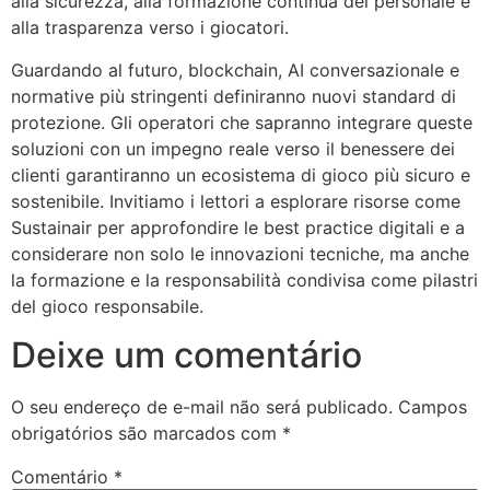
alla sicurezza, alla formazione continua del personale e
alla trasparenza verso i giocatori.
Guardando al futuro, blockchain, AI conversazionale e
normative più stringenti definiranno nuovi standard di
protezione. Gli operatori che sapranno integrare queste
soluzioni con un impegno reale verso il benessere dei
clienti garantiranno un ecosistema di gioco più sicuro e
sostenibile. Invitiamo i lettori a esplorare risorse come
Sustainair per approfondire le best practice digitali e a
considerare non solo le innovazioni tecniche, ma anche
la formazione e la responsabilità condivisa come pilastri
del gioco responsabile.
Deixe um comentário
O seu endereço de e-mail não será publicado.
Campos
obrigatórios são marcados com
*
Comentário
*