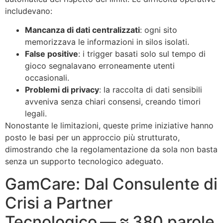
includevano:
Mancanza di dati centralizzati
: ogni sito
memorizzava le informazioni in silos isolati.
False positive
: i trigger basati solo sul tempo di
gioco segnalavano erroneamente utenti
occasionali.
Problemi di privacy
: la raccolta di dati sensibili
avveniva senza chiari consensi, creando timori
legali.
Nonostante le limitazioni, queste prime iniziative hanno
posto le basi per un approccio più strutturato,
dimostrando che la regolamentazione da sola non basta
senza un supporto tecnologico adeguato.
GamCare: Dal Consulente di
Crisi a Partner
Tecnologico — ≈ 380 parole