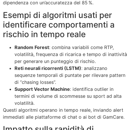
dipendenza con un’accuratezza del 85 %.
Esempi di algoritmi usati per
identificare comportamenti a
rischio in tempo reale
Random Forest
: combina variabili come RTP,
volatilità, frequenza di ricarica e tempo di inattività
per generare un punteggio di rischio.
Reti neurali ricorrenti (LSTM)
: analizzano
sequenze temporali di puntate per rilevare pattern
di “chasing losses”.
Support Vector Machine
: identifica outlier in
termini di volume di scommesse su sport ad alta
volatilità.
Questi algoritmi operano in tempo reale, inviando alert
immediati alle piattaforme di chat o ai bot di GamCare.
Impatto sulla rapidità di