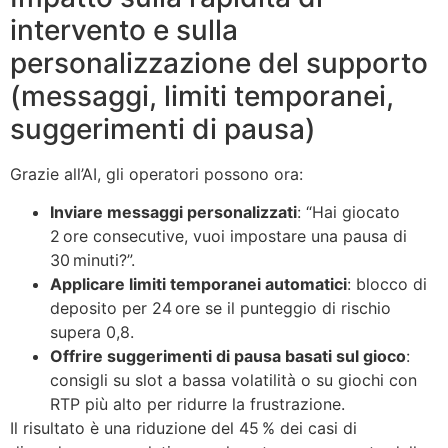
intervento e sulla
personalizzazione del supporto
(messaggi, limiti temporanei,
suggerimenti di pausa)
Grazie all’AI, gli operatori possono ora:
Inviare messaggi personalizzati
: “Hai giocato
2 ore consecutive, vuoi impostare una pausa di
30 minuti?”.
Applicare limiti temporanei automatici
: blocco di
deposito per 24 ore se il punteggio di rischio
supera 0,8.
Offrire suggerimenti di pausa basati sul gioco
:
consigli su slot a bassa volatilità o su giochi con
RTP più alto per ridurre la frustrazione.
Il risultato è una riduzione del 45 % dei casi di