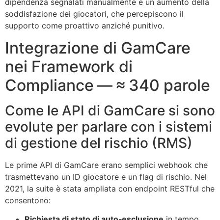
dipendenza segnalati manualmente e un aumento della
soddisfazione dei giocatori, che percepiscono il
supporto come proattivo anziché punitivo.
Integrazione di GamCare
nei Framework di
Compliance — ≈ 340 parole
Come le API di GamCare si sono
evolute per parlare con i sistemi
di gestione del rischio (RMS)
Le prime API di GamCare erano semplici webhook che
trasmettevano un ID giocatore e un flag di rischio. Nel
2021, la suite è stata ampliata con endpoint RESTful che
consentono:
Richiesta di stato di auto‑esclusione
in tempo