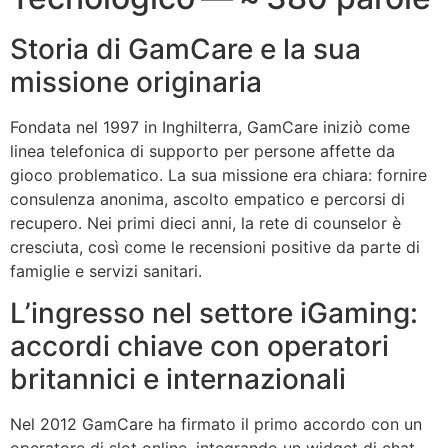
Storia di GamCare e la sua
missione originaria
Fondata nel 1997 in Inghilterra, GamCare iniziò come
linea telefonica di supporto per persone affette da
gioco problematico. La sua missione era chiara: fornire
consulenza anonima, ascolto empatico e percorsi di
recupero. Nei primi dieci anni, la rete di counselor è
cresciuta, così come le recensioni positive da parte di
famiglie e servizi sanitari.
L’ingresso nel settore iGaming:
accordi chiave con operatori
britannici e internazionali
Nel 2012 GamCare ha firmato il primo accordo con un