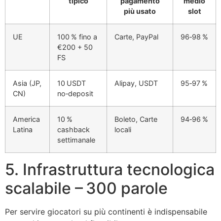
tipico
pagamento
medio
più usato
slot
UE
100 % fino a
Carte, PayPal
96‑98 %
€200 + 50
FS
Asia (JP,
10 USDT
Alipay, USDT
95‑97 %
CN)
no‑deposit
America
10 %
Boleto, Carte
94‑96 %
Latina
cashback
locali
settimanale
5. Infrastruttura tecnologica
scalabile – 300 parole
Per servire giocatori su più continenti è indispensabile