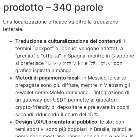
prodotto – 340 parole
Una localizzazione efficace va oltre la traduzione
letterale.
Traduzione e culturalizzazione dei contenuti
: i
termini “jackpot” e “bonus” vengono adattati a
“premio” e “offerta” in Spagna, mentre in Giappone
si preferisce “ジャックポット” e “ボーナス” con
grafica ispirata a manga.
Metodi di pagamento locali
: in Messico le carte
prepagate sono più diffuse, mentre in Vietnam gli
e‑wallet come MoMo dominano. L’integrazione di
un gateway per USDT permette ai giocatori
crypto‑friendly di depositare e prelevare in pochi
secondi, riducendo il churn del 15 %.
Design UX/UI orientato al pubblico
: le slot con
temi sportivi sono più popolari in Brasile, quindi le
home page mostrano banner con calcio e volley. In