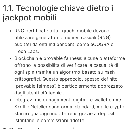
1.1. Tecnologie chiave dietro i
jackpot mobili
RNG certificati: tutti i giochi mobile devono
utilizzare generatori di numeri casuali (RNG)
auditati da enti indipendenti come eCOGRA o
iTech Labs.
Blockchain e provable fairness: alcune piattaforme
offrono la possibilità di verificare la casualità di
ogni spin tramite un algoritmo basato su hash
crittografici. Questo approccio, spesso definito
“provable fairness”, è particolarmente apprezzato
dagli utenti più tecnici.
Integrazione di pagamenti digitali: e‑wallet come
Skrill e Neteller sono ormai standard, ma le crypto
stanno guadagnando terreno grazie a depositi
istantanei e commissioni ridotte.