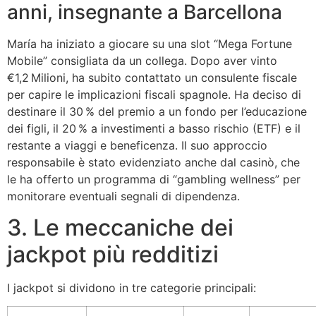
anni, insegnante a Barcellona
María ha iniziato a giocare su una slot “Mega Fortune
Mobile” consigliata da un collega. Dopo aver vinto
€1,2 Milioni, ha subito contattato un consulente fiscale
per capire le implicazioni fiscali spagnole. Ha deciso di
destinare il 30 % del premio a un fondo per l’educazione
dei figli, il 20 % a investimenti a basso rischio (ETF) e il
restante a viaggi e beneficenza. Il suo approccio
responsabile è stato evidenziato anche dal casinò, che
le ha offerto un programma di “gambling wellness” per
monitorare eventuali segnali di dipendenza.
3. Le meccaniche dei
jackpot più redditizi
I jackpot si dividono in tre categorie principali: