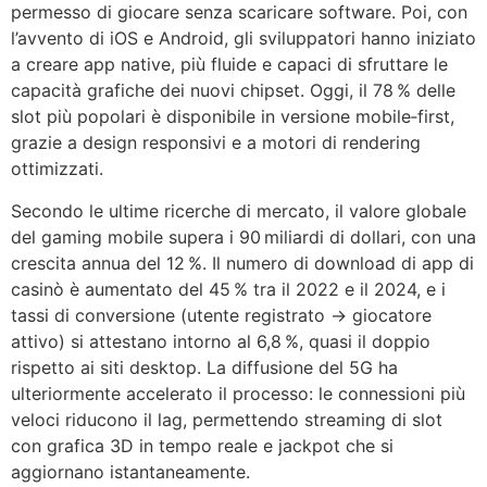
permesso di giocare senza scaricare software. Poi, con
l’avvento di iOS e Android, gli sviluppatori hanno iniziato
a creare app native, più fluide e capaci di sfruttare le
capacità grafiche dei nuovi chipset. Oggi, il 78 % delle
slot più popolari è disponibile in versione mobile‑first,
grazie a design responsivi e a motori di rendering
ottimizzati.
Secondo le ultime ricerche di mercato, il valore globale
del gaming mobile supera i 90 miliardi di dollari, con una
crescita annua del 12 %. Il numero di download di app di
casinò è aumentato del 45 % tra il 2022 e il 2024, e i
tassi di conversione (utente registrato → giocatore
attivo) si attestano intorno al 6,8 %, quasi il doppio
rispetto ai siti desktop. La diffusione del 5G ha
ulteriormente accelerato il processo: le connessioni più
veloci riducono il lag, permettendo streaming di slot
con grafica 3D in tempo reale e jackpot che si
aggiornano istantaneamente.