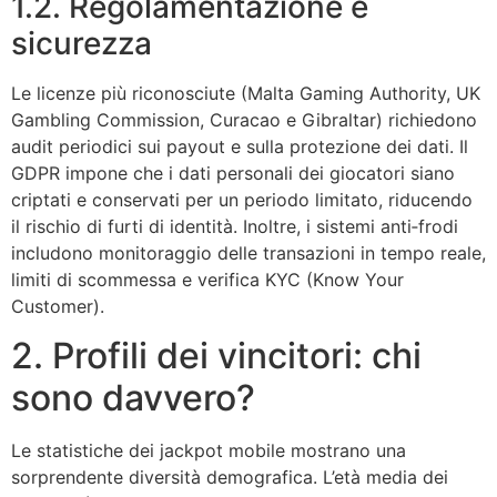
1.2. Regolamentazione e
sicurezza
Le licenze più riconosciute (Malta Gaming Authority, UK
Gambling Commission, Curacao e Gibraltar) richiedono
audit periodici sui payout e sulla protezione dei dati. Il
GDPR impone che i dati personali dei giocatori siano
criptati e conservati per un periodo limitato, riducendo
il rischio di furti di identità. Inoltre, i sistemi anti‑frodi
includono monitoraggio delle transazioni in tempo reale,
limiti di scommessa e verifica KYC (Know Your
Customer).
2. Profili dei vincitori: chi
sono davvero?
Le statistiche dei jackpot mobile mostrano una
sorprendente diversità demografica. L’età media dei