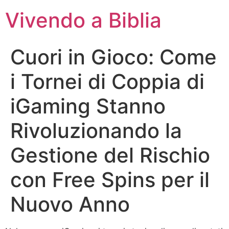
Vivendo a Biblia
Cuori in Gioco: Come
i Tornei di Coppia di
iGaming Stanno
Rivoluzionando la
Gestione del Rischio
con Free Spins per il
Nuovo Anno