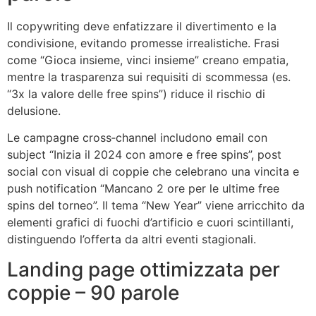
Il copywriting deve enfatizzare il divertimento e la
condivisione, evitando promesse irrealistiche. Frasi
come “Gioca insieme, vinci insieme” creano empatia,
mentre la trasparenza sui requisiti di scommessa (es.
“3x la valore delle free spins”) riduce il rischio di
delusione.
Le campagne cross‑channel includono email con
subject “Inizia il 2024 con amore e free spins”, post
social con visual di coppie che celebrano una vincita e
push notification “Mancano 2 ore per le ultime free
spins del torneo”. Il tema “New Year” viene arricchito da
elementi grafici di fuochi d’artificio e cuori scintillanti,
distinguendo l’offerta da altri eventi stagionali.
Landing page ottimizzata per
coppie – 90 parole