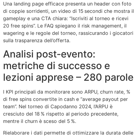
Una landing page efficace presenta un header con foto
di coppie sorridenti, un video di 15 secondi che mostra il
gameplay e una CTA chiara: “Iscriviti al torneo e ricevi
20 free spins”. Le FAQ spiegano il risk management, il
wagering e le regole del torneo, rassicurando i giocatori
sulla trasparenza dell’offerta.
Analisi post‑evento:
metriche di successo e
lezioni apprese – 280 parole
I KPI principali da monitorare sono ARPU, churn rate, %
di free spins convertite in cash e “average payout per
team”. Nel torneo di Capodanno 2024, l’ARPU è
cresciuto del 18 % rispetto al periodo precedente,
mentre il churn è sceso del 5 %.
Rielaborare i dati permette di ottimizzare la durata delle