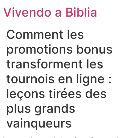
Vivendo a Biblia
Comment les
promotions bonus
transforment les
tournois en ligne :
leçons tirées des
plus grands
vainqueurs