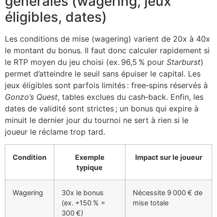
générales (wagering, jeux
éligibles, dates)
Les conditions de mise (wagering) varient de 20x à 40x
le montant du bonus. Il faut donc calculer rapidement si
le RTP moyen du jeu choisi (ex. 96,5 % pour
Starburst
)
permet d’atteindre le seuil sans épuiser le capital. Les
jeux éligibles sont parfois limités : free‑spins réservés à
Gonzo’s Quest
, tables exclues du cash‑back. Enfin, les
dates de validité sont strictes ; un bonus qui expire à
minuit le dernier jour du tournoi ne sert à rien si le
joueur le réclame trop tard.
Condition
Exemple
Impact sur le joueur
typique
Wagering
30x le bonus
Nécessite 9 000 € de
(ex. +150 % =
mise totale
300 €)