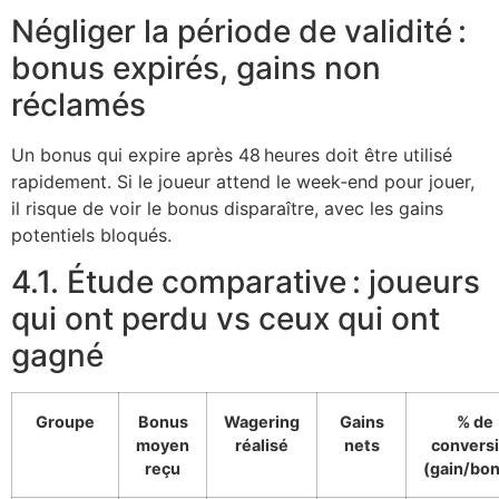
Négliger la période de validité :
bonus expirés, gains non
réclamés
Un bonus qui expire après 48 heures doit être utilisé
rapidement. Si le joueur attend le week‑end pour jouer,
il risque de voir le bonus disparaître, avec les gains
potentiels bloqués.
4.1. Étude comparative : joueurs
qui ont perdu vs ceux qui ont
gagné
Groupe
Bonus
Wagering
Gains
% de
moyen
réalisé
nets
convers
reçu
(gain/bo