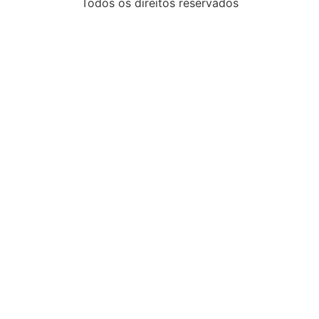
Todos os direitos reservados