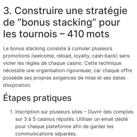
3. Construire une stratégie
de “bonus stacking” pour
les tournois – 410 mots
Le bonus stacking consiste à cumuler plusieurs
promotions (welcome, reload, loyalty, cash‑back) sans
violer les règles de chaque casino. Cette technique
nécessite une organisation rigoureuse, car chaque offre
possède ses propres exigences de mise et ses dates
d’expiration.
Étapes pratiques
Inscription sur plusieurs sites – Ouvrir des comptes
sur 3 à 5 casinos réputés. Utiliser un email dédié
pour chaque plateforme afin de garder les
communications séparées.