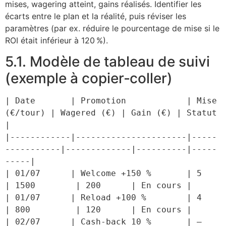
mises, wagering atteint, gains réalisés. Identifier les
écarts entre le plan et la réalité, puis réviser les
paramètres (par ex. réduire le pourcentage de mise si le
ROI était inférieur à 120 %).
5.1. Modèle de tableau de suivi
(exemple à copier‑coller)
| Date       | Promotion            | Mise 
(€/tour) | Wagered (€) | Gain (€) | Statut   
|

|------------|----------------------|-----
-----------|-------------|----------|-----
-----|

| 01/07      | Welcome +150 %       | 5              
| 1500        | 200      | En cours |

| 01/07      | Reload +100 %        | 4              
| 800         | 120      | En cours |

| 02/07      | Cash‑back 10 %       | –              