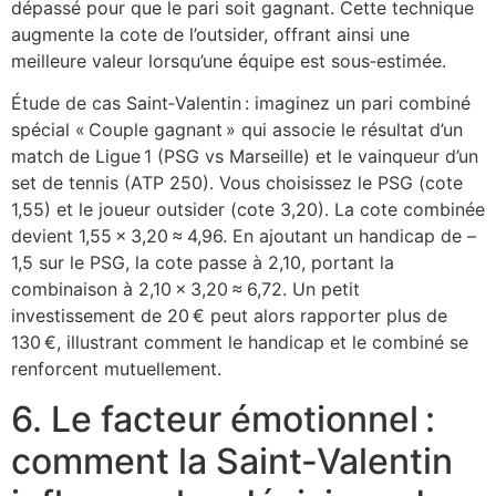
dépassé pour que le pari soit gagnant. Cette technique
augmente la cote de l’outsider, offrant ainsi une
meilleure valeur lorsqu’une équipe est sous‑estimée.
Étude de cas Saint‑Valentin : imaginez un pari combiné
spécial « Couple gagnant » qui associe le résultat d’un
match de Ligue 1 (PSG vs Marseille) et le vainqueur d’un
set de tennis (ATP 250). Vous choisissez le PSG (cote
1,55) et le joueur outsider (cote 3,20). La cote combinée
devient 1,55 × 3,20 ≈ 4,96. En ajoutant un handicap de –
1,5 sur le PSG, la cote passe à 2,10, portant la
combinaison à 2,10 × 3,20 ≈ 6,72. Un petit
investissement de 20 € peut alors rapporter plus de
130 €, illustrant comment le handicap et le combiné se
renforcent mutuellement.
6. Le facteur émotionnel :
comment la Saint‑Valentin