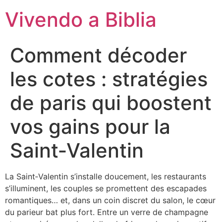
Vivendo a Biblia
Comment décoder
les cotes : stratégies
de paris qui boostent
vos gains pour la
Saint‑Valentin
La Saint‑Valentin s’installe doucement, les restaurants
s’illuminent, les couples se promettent des escapades
romantiques… et, dans un coin discret du salon, le cœur
du parieur bat plus fort. Entre un verre de champagne