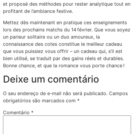
et proposé des méthodes pour rester analytique tout en
profitant de l’ambiance festive.
Mettez dès maintenant en pratique ces enseignements
lors des prochains matchs du 14 février. Que vous soyez
un parieur solitaire ou un duo amoureux, la
connaissance des cotes constitue le meilleur cadeau
que vous puissiez vous offrir – un cadeau qui, s’il est
bien utilisé, se traduit par des gains réels et durables.
Bonne chance, et que la romance vous porte chance !
Deixe um comentário
O seu endereço de e-mail não será publicado.
Campos
obrigatórios são marcados com
*
Comentário
*