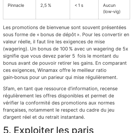
Pinnacle
2,5 %
< 1 s
Aucun
(low‑vig)
Les promotions de bienvenue sont souvent présentées
sous forme de « bonus de dépôt ». Pour les convertir en
valeur réelle, il faut lire les exigences de mise
(wagering). Un bonus de 100 % avec un wagering de 5x
signifie que vous devez parier 5 fois le montant du
bonus avant de pouvoir retirer les gains. En comparant
ces exigences, Winamax offre le meilleur ratio
gain‑bonus pour un parieur qui mise régulièrement.
Sfam, en tant que ressource d’information, recense
régulièrement les offres disponibles et permet de
vérifier la conformité des promotions aux normes
françaises, notamment le respect du cadre du jeu
d’argent réel et du retrait instantané.
5. Exploiter les paris