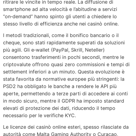
ritirare le vincite in tempo reale. La diffusione di
smartphone ad alta velocità e l’abitudine a servizi
“on‑demand” hanno spinto gli utenti a chiedere lo
stesso livello di efficienza anche nei casinò online.
I metodi tradizionali, come il bonifico bancario o il
cheque, sono stati rapidamente superati da soluzioni
più agili. Gli e‑wallet (PayPal, Skrill, Neteller)
consentono trasferimenti in pochi secondi, mentre le
criptovalute offrono quasi zero commissioni e tempi di
settlement inferiori a un minuto. Questa evoluzione è
stata favorita da normative europee più stringenti: la
PSD2 ha obbligato le banche a rendere le API più
aperte, permettendo a terze parti di accedere ai conti
in modo sicuro, mentre il GDPR ha imposto standard
elevati di protezione dei dati, riducendo il tempo
necessario per le verifiche KYC.
Le licenze dei casinò online esteri, spesso rilasciate da
autorità come Malta Gaming Authority o Curacao,