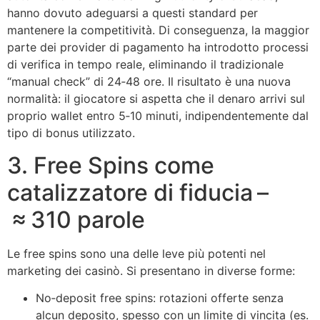
hanno dovuto adeguarsi a questi standard per
mantenere la competitività. Di conseguenza, la maggior
parte dei provider di pagamento ha introdotto processi
di verifica in tempo reale, eliminando il tradizionale
“manual check” di 24‑48 ore. Il risultato è una nuova
normalità: il giocatore si aspetta che il denaro arrivi sul
proprio wallet entro 5‑10 minuti, indipendentemente dal
tipo di bonus utilizzato.
3. Free Spins come
catalizzatore di fiducia –
≈ 310 parole
Le free spins sono una delle leve più potenti nel
marketing dei casinò. Si presentano in diverse forme:
No‑deposit free spins: rotazioni offerte senza
alcun deposito, spesso con un limite di vincita (es.