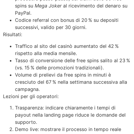
spins su
Mega Joker
al ricevimento del denaro su
PayPal.
Codice referral con bonus di 20 % su depositi
successivi, valido per 30 giorni.
Risultati:
Traffico al sito del casinò aumentato del 42 %
rispetto alla media mensile.
Tasso di conversione delle free spins salito al 23 %
(vs. 15 % delle promozioni tradizionali).
Volume di prelievi da free spins in minuti è
cresciuto del 67 % nella settimana successiva alla
campagna.
Lezioni per gli operatori:
Trasparenza: indicare chiaramente i tempi di
payout nella landing page riduce le domande del
supporto.
Demo live: mostrare il processo in tempo reale