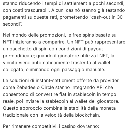
stanno riducendo i tempi di settlement a pochi secondi,
con costi trascurabili. Alcuni casinò stanno già testando
pagamenti su queste reti, promettendo “cash‑out in 30
secondi”.
Nel mondo delle promozioni, le free spins basate su
NFT inizieranno a comparire. Un NFT può rappresentare
un pacchetto di spin con condizioni di payout
pre‑codificate; quando il giocatore utilizza l’NFT, la
vincita viene automaticamente trasferita al wallet
collegato, eliminando ogni passaggio manuale.
Le soluzioni di instant‑settlement offerte da provider
come Zebedee o Circle stanno integrando API che
consentono di convertire fiat in stablecoin in tempo
reale, poi inviare la stablecoin al wallet del giocatore.
Questo approccio combina la stabilità della moneta
tradizionale con la velocità della blockchain.
Per rimanere competitivi, i casinò dovranno: