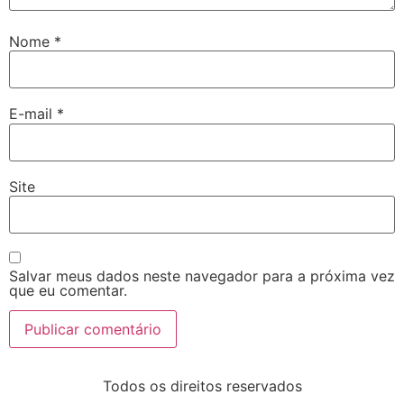
Nome
*
E-mail
*
Site
Salvar meus dados neste navegador para a próxima vez
que eu comentar.
Todos os direitos reservados