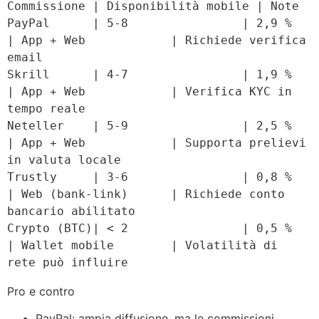
Commissione | Disponibilità mobile | Note

PayPal      | 5‑8                | 2,9 %       
| App + Web            | Richiede verifica 
email

Skrill      | 4‑7                | 1,9 %       
| App + Web            | Verifica KYC in 
tempo reale

Neteller    | 5‑9                | 2,5 %       
| App + Web            | Supporta prelievi 
in valuta locale

Trustly     | 3‑6                | 0,8 %       
| Web (bank‑link)      | Richiede conto 
bancario abilitato

Crypto (BTC)| < 2                | 0,5 %       
| Wallet mobile        | Volatilità di 
Pro e contro
PayPal: ampia diffusione, ma le commissioni