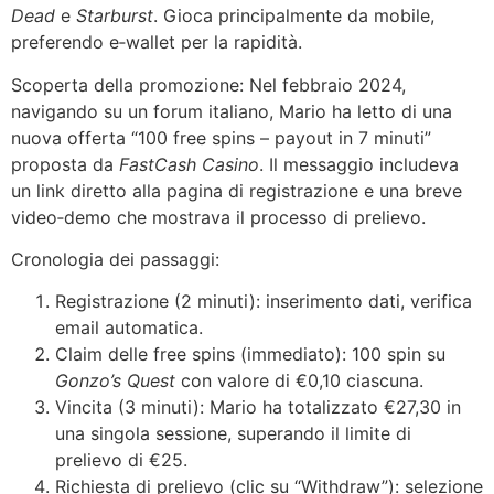
Dead
e
Starburst
. Gioca principalmente da mobile,
preferendo e‑wallet per la rapidità.
Scoperta della promozione: Nel febbraio 2024,
navigando su un forum italiano, Mario ha letto di una
nuova offerta “100 free spins – payout in 7 minuti”
proposta da
FastCash Casino
. Il messaggio includeva
un link diretto alla pagina di registrazione e una breve
video‑demo che mostrava il processo di prelievo.
Cronologia dei passaggi:
Registrazione (2 minuti): inserimento dati, verifica
email automatica.
Claim delle free spins (immediato): 100 spin su
Gonzo’s Quest
con valore di €0,10 ciascuna.
Vincita (3 minuti): Mario ha totalizzato €27,30 in
una singola sessione, superando il limite di
prelievo di €25.
Richiesta di prelievo (clic su “Withdraw”): selezione