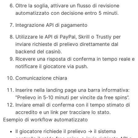
Oltre la soglia, attivare un flusso di revisione
automatizzato con decisione entro 5 minuti.
Integrazione API di pagamento
Utilizzare le API di PayPal, Skrill o Trustly per
inviare richieste di prelievo direttamente dal
backend del casinò.
Ricevere una risposta di conferma in tempo reale e
notificare il giocatore via push.
Comunicazione chiara
Inserire nella landing page una barra informativa:
“Prelievo in 5‑10 minuti per vincite da free spins”.
Inviare email di conferma con il tempo stimato di
accredito e un link per tracciare lo stato.
Esempio di workflow automatizzato
Il giocatore richiede il prelievo → il sistema