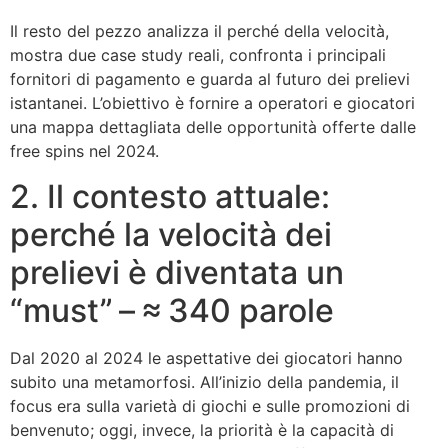
Il resto del pezzo analizza il perché della velocità,
mostra due case study reali, confronta i principali
fornitori di pagamento e guarda al futuro dei prelievi
istantanei. L’obiettivo è fornire a operatori e giocatori
una mappa dettagliata delle opportunità offerte dalle
free spins nel 2024.
2. Il contesto attuale:
perché la velocità dei
prelievi è diventata un
“must” – ≈ 340 parole
Dal 2020 al 2024 le aspettative dei giocatori hanno
subito una metamorfosi. All’inizio della pandemia, il
focus era sulla varietà di giochi e sulle promozioni di
benvenuto; oggi, invece, la priorità è la capacità di