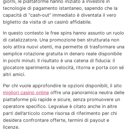
giorni, le piattaforme hanno iniziato a investire in
tecnologie di pagamento istantaneo, sapendo che la
capacità di “cash‑out” immediato è diventata il vero
biglietto da visita di un casinò affidabile.
In questo contesto le free spins hanno assunto un ruolo
di catalizzatore. Una promozione ben strutturata non
solo attira nuovi utenti, ma permette di trasformare una
semplice rotazione gratuita in denaro reale disponibile
in pochi minuti. Il risultato è una catena di fiducia: il
giocatore sperimenta la velocità, ritorna e porta con sé
altri amici.
Per chi vuole approfondire le opzioni disponibili, il sito
migliori casino online
offre una panoramica neutra delle
piattaforme più rapide e sicure, senza promuovere un
operatore specifico. Legvalue è citato anche in altre
parti dell’articolo come risorsa di riferimento per chi
desidera confrontare offerte, termini di payout e
licenze.