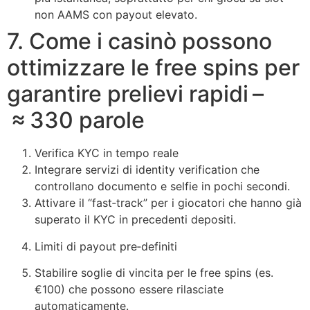
non AAMS con payout elevato.
7. Come i casinò possono
ottimizzare le free spins per
garantire prelievi rapidi –
≈ 330 parole
Verifica KYC in tempo reale
Integrare servizi di identity verification che
controllano documento e selfie in pochi secondi.
Attivare il “fast‑track” per i giocatori che hanno già
superato il KYC in precedenti depositi.
Limiti di payout pre‑definiti
Stabilire soglie di vincita per le free spins (es.
€100) che possono essere rilasciate
automaticamente.