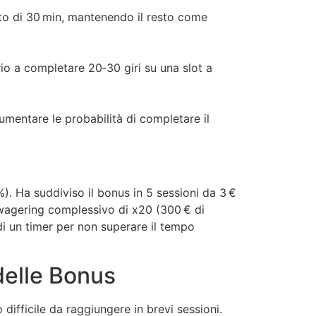
gitto di 30 min, mantenendo il resto come
rio a completare 20‑30 giri su una slot a
mentare le probabilità di completare il
). Ha suddiviso il bonus in 5 sessioni da 3 €
 wagering complessivo di x20 (300 € di
 di un timer per non superare il tempo
delle Bonus
ifficile da raggiungere in brevi sessioni.