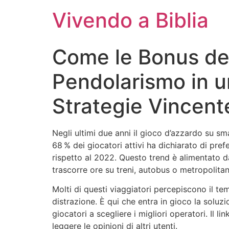
Vivendo a Biblia
Come le Bonus dei
Pendolarismo in un
Strategie Vincent
Negli ultimi due anni il gioco d’azzardo su sm
68 % dei giocatori attivi ha dichiarato di pre
rispetto al 2022. Questo trend è alimentato d
trascorre ore su treni, autobus o metropolitan
Molti di questi viaggiatori percepiscono il t
distrazione. È qui che entra in gioco la solu
giocatori a scegliere i migliori operatori. Il li
leggere le opinioni di altri utenti.