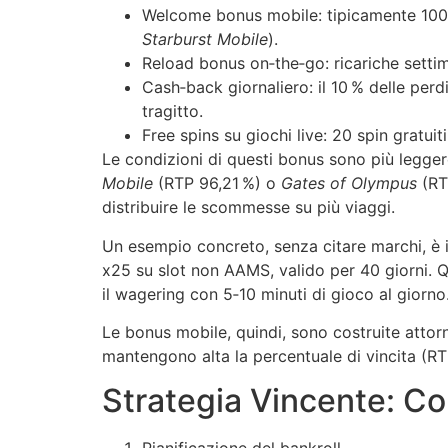
Welcome bonus mobile: tipicamente 100 %
Starburst Mobile
).
Reload bonus on‑the‑go: ricariche settim
Cash‑back giornaliero: il 10 % delle perdi
tragitto.
Free spins su giochi live: 20 spin gratui
Le condizioni di questi bonus sono più leggere
Mobile
(RTP 96,21 %) o
Gates of Olympus
(RTP
distribuire le scommesse su più viaggi.
Un esempio concreto, senza citare marchi, è il
x25 su slot non AAMS, valido per 40 giorni. Q
il wagering con 5‑10 minuti di gioco al giorno
Le bonus mobile, quindi, sono costruite attorno
mantengono alta la percentuale di vincita (RTP
Strategia Vincente: Co