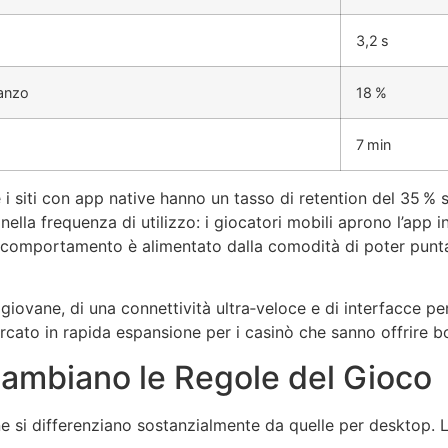
3,2 s
ranzo
18 %
7 min
i siti con app native hanno un tasso di retention del 35 % s
lla frequenza di utilizzo: i giocatori mobili aprono l’app i
 comportamento è alimentato dalla comodità di poter punta
giovane, di una connettività ultra‑veloce e di interfacce p
rcato in rapida espansione per i casinò che sanno offrire b
ambiano le Regole del Gioco
e si differenziano sostanzialmente da quelle per desktop. L