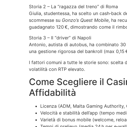
Storia 2 – La “ragazza del treno” di Roma
Giulia, studentessa, ha scelto un cash‑back de
scommesse su
Gonzo’s Quest Mobile
, ha rec
guadagnato 120 €, dimostrando come il rimbo
Storia 3 – Il “driver” di Napoli
Antonio, autista di autobus, ha combinato 30
una gestione rigorosa del bankroll (max 0,15 € 
I fattori comuni a tutte le storie sono: scelta 
volatilità con RTP elevato.
Come Scegliere il Casi
Affidabilità
Licenza (ADM, Malta Gaming Authority,
Velocità e stabilità dell’app (tempo medio
Varietà di bonus mobile (welcome, reloa
Tempi di prelievo (media 24 h per e‑wall