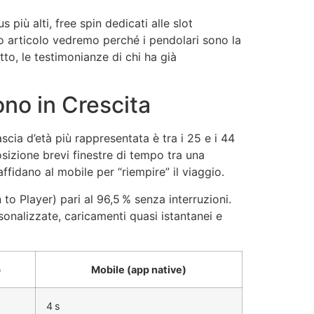
iù alti, free spin dedicati alle slot
o articolo vedremo perché i pendolari sono la
utto, le testimonianze di chi ha già
ono in Crescita
scia d’età più rappresentata è tra i 25 e i 44
osizione brevi finestre di tempo tra una
affidano al mobile per “riempire” il viaggio.
to Player) pari al 96,5 % senza interruzioni.
sonalizzate, caricamenti quasi istantanei e
p
Mobile (app native)
4 s