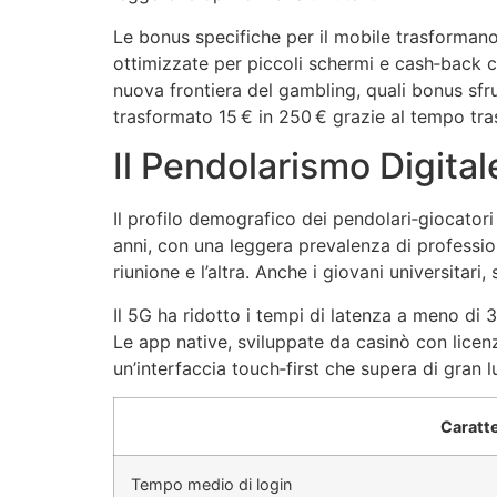
Le bonus specifiche per il mobile trasformano
ottimizzate per piccoli schermi e cash‑back 
nuova frontiera del gambling, quali bonus sfrutt
trasformato 15 € in 250 € grazie al tempo tra
Il Pendolarismo Digital
Il profilo demografico dei pendolari‑giocatori
anni, con una leggera prevalenza di profession
riunione e l’altra. Anche i giovani universitari
Il 5G ha ridotto i tempi di latenza a meno di 
Le app native, sviluppate da casinò con licenz
un’interfaccia touch‑first che supera di gran 
Caratte
Tempo medio di login