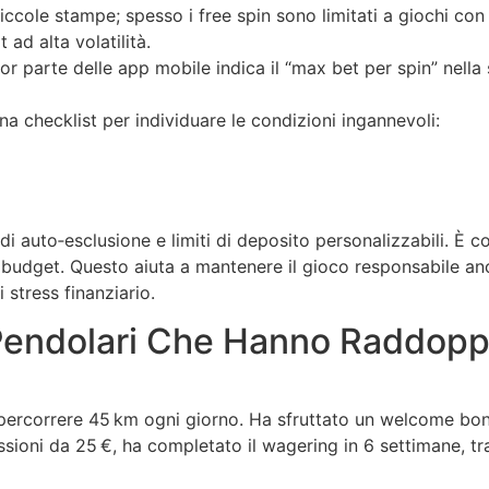
piccole stampe; spesso i free spin sono limitati a giochi c
 ad alta volatilità.
ior parte delle app mobile indica il “max bet per spin” nella
a checklist per individuare le condizioni ingannevoli:
di auto‑esclusione e limiti di deposito personalizzabili. È co
l budget. Questo aiuta a mantenere il gioco responsabile a
 stress finanziario.
Pendolari Che Hanno Raddoppi
r percorrere 45 km ogni giorno. Ha sfruttato un welcome bo
essioni da 25 €, ha completato il wagering in 6 settimane, 