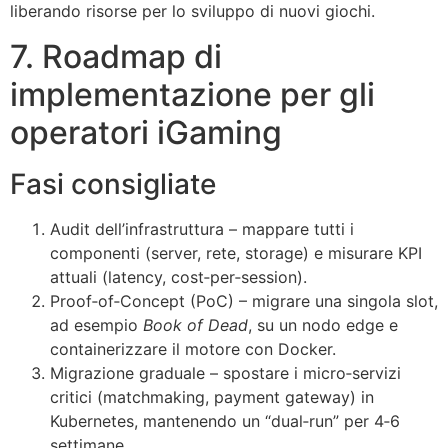
liberando risorse per lo sviluppo di nuovi giochi.
7. Roadmap di
implementazione per gli
operatori iGaming
Fasi consigliate
Audit dell’infrastruttura – mappare tutti i
componenti (server, rete, storage) e misurare KPI
attuali (latency, cost‑per‑session).
Proof‑of‑Concept (PoC) – migrare una singola slot,
ad esempio
Book of Dead
, su un nodo edge e
containerizzare il motore con Docker.
Migrazione graduale – spostare i micro‑servizi
critici (matchmaking, payment gateway) in
Kubernetes, mantenendo un “dual‑run” per 4‑6
settimane.