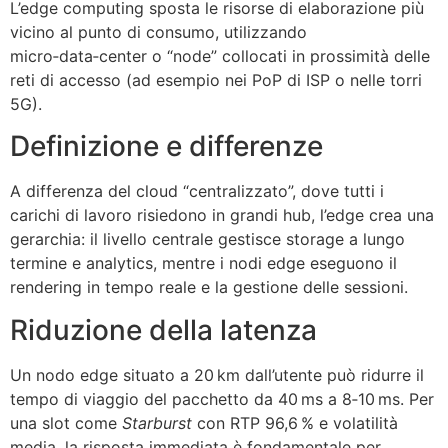
L’edge computing sposta le risorse di elaborazione più
vicino al punto di consumo, utilizzando
micro‑data‑center o “node” collocati in prossimità delle
reti di accesso (ad esempio nei PoP di ISP o nelle torri
5G).
Definizione e differenze
A differenza del cloud “centralizzato”, dove tutti i
carichi di lavoro risiedono in grandi hub, l’edge crea una
gerarchia: il livello centrale gestisce storage a lungo
termine e analytics, mentre i nodi edge eseguono il
rendering in tempo reale e la gestione delle sessioni.
Riduzione della latenza
Un nodo edge situato a 20 km dall’utente può ridurre il
tempo di viaggio del pacchetto da 40 ms a 8‑10 ms. Per
una slot come
Starburst
con RTP 96,6 % e volatilità
media, la risposta immediata è fondamentale per