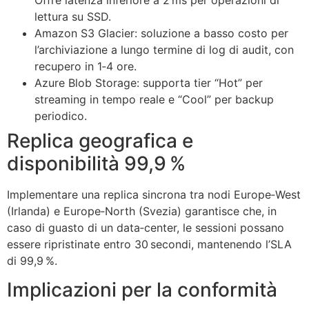
Offre latenza inferiore a 2 ms per operazioni di
lettura su SSD.
Amazon S3 Glacier: soluzione a basso costo per
l’archiviazione a lungo termine di log di audit, con
recupero in 1‑4 ore.
Azure Blob Storage: supporta tier “Hot” per
streaming in tempo reale e “Cool” per backup
periodico.
Replica geografica e
disponibilità 99,9 %
Implementare una replica sincrona tra nodi Europe‑West
(Irlanda) e Europe‑North (Svezia) garantisce che, in
caso di guasto di un data‑center, le sessioni possano
essere ripristinate entro 30 secondi, mantenendo l’SLA
di 99,9 %.
Implicazioni per la conformità