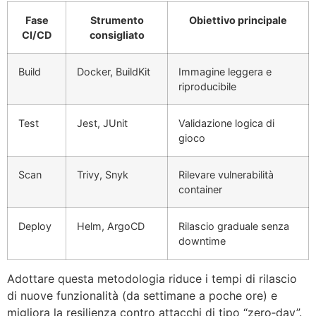
Fase
Strumento
Obiettivo principale
CI/CD
consigliato
Build
Docker, BuildKit
Immagine leggera e
riproducibile
Test
Jest, JUnit
Validazione logica di
gioco
Scan
Trivy, Snyk
Rilevare vulnerabilità
container
Deploy
Helm, ArgoCD
Rilascio graduale senza
downtime
Adottare questa metodologia riduce i tempi di rilascio
di nuove funzionalità (da settimane a poche ore) e
migliora la resilienza contro attacchi di tipo “zero‑day”.