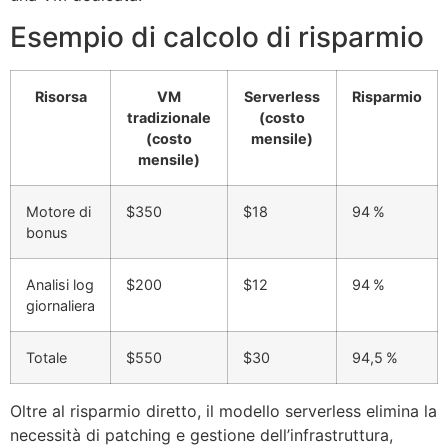
Esempio di calcolo di risparmio
Risorsa
VM
Serverless
Risparmio
tradizionale
(costo
(costo
mensile)
mensile)
Motore di
$350
$18
94 %
bonus
Analisi log
$200
$12
94 %
giornaliera
Totale
$550
$30
94,5 %
Oltre al risparmio diretto, il modello serverless elimina la
necessità di patching e gestione dell’infrastruttura,