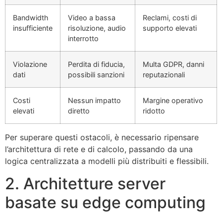
Bandwidth
Video a bassa
Reclami, costi di
insufficiente
risoluzione, audio
supporto elevati
interrotto
Violazione
Perdita di fiducia,
Multa GDPR, danni
dati
possibili sanzioni
reputazionali
Costi
Nessun impatto
Margine operativo
elevati
diretto
ridotto
Per superare questi ostacoli, è necessario ripensare
l’architettura di rete e di calcolo, passando da una
logica centralizzata a modelli più distribuiti e flessibili.
2. Architetture server
basate su edge computing