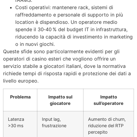
Costi operativi: mantenere rack, sistemi di
raffreddamento e personale di supporto in più
location è dispendioso. Un operatore medio
spende il 30‑40 % del budget IT in infrastruttura,
riducendo la capacità di investimento in marketing
o in nuovi giochi.
Queste sfide sono particolarmente evidenti per gli
operatori di casino esteri che vogliono offrire un
servizio stabile a giocatori italiani, dove la normativa
richiede tempi di risposta rapidi e protezione dei dati a
livello europeo.
Problema
Impatto sul
Impatto
giocatore
sull’operatore
Latenza
Input lag,
Aumento di churn,
>30 ms
frustrazione
riduzione del RTP
percepito