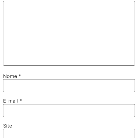
Nome
*
E-mail
*
Site