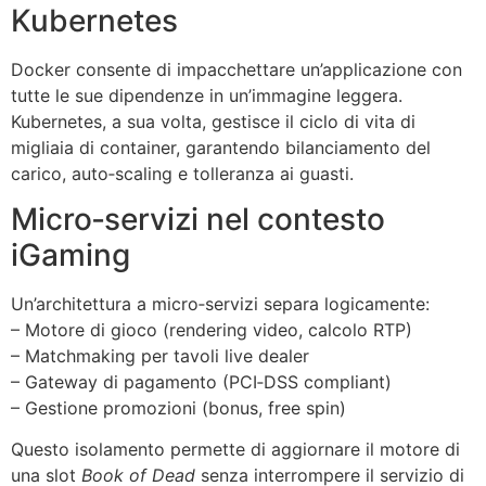
Kubernetes
Docker consente di impacchettare un’applicazione con
tutte le sue dipendenze in un’immagine leggera.
Kubernetes, a sua volta, gestisce il ciclo di vita di
migliaia di container, garantendo bilanciamento del
carico, auto‑scaling e tolleranza ai guasti.
Micro‑servizi nel contesto
iGaming
Un’architettura a micro‑servizi separa logicamente:
– Motore di gioco (rendering video, calcolo RTP)
– Matchmaking per tavoli live dealer
– Gateway di pagamento (PCI‑DSS compliant)
– Gestione promozioni (bonus, free spin)
Questo isolamento permette di aggiornare il motore di
una slot
Book of Dead
senza interrompere il servizio di