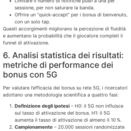
Limitare il numero di notifiche push a una per
sessione, per non saturare la banda.
Offrire un “quick‑accept” per i bonus di benvenuto,
con un solo tap.
Questi accorgimenti migliorano la percezione di fluidità
e aumentano la probabilità che il giocatore completi il
funnel di attivazione.
6. Analisi statistica dei risultati:
metriche di performance dei
bonus con 5G
Per valutare l’efficacia dei bonus su rete 5G, i ricercatori
adottano una metodologia scientifica a quattro fasi:
Definizione degli ipotesi
– H0: il 5G non influisce
sul tasso di attivazione del bonus. H1: il 5G
aumenta il tasso di attivazione di almeno il 10 %.
Campionamento
– 20.000 sessioni randomizzate