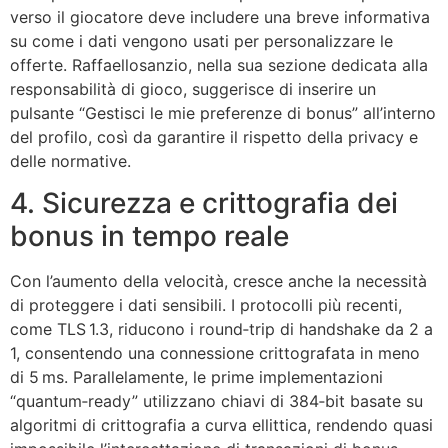
verso il giocatore deve includere una breve informativa
su come i dati vengono usati per personalizzare le
offerte. Raffaellosanzio, nella sua sezione dedicata alla
responsabilità di gioco, suggerisce di inserire un
pulsante “Gestisci le mie preferenze di bonus” all’interno
del profilo, così da garantire il rispetto della privacy e
delle normative.
4. Sicurezza e crittografia dei
bonus in tempo reale
Con l’aumento della velocità, cresce anche la necessità
di proteggere i dati sensibili. I protocolli più recenti,
come TLS 1.3, riducono i round‑trip di handshake da 2 a
1, consentendo una connessione crittografata in meno
di 5 ms. Parallelamente, le prime implementazioni
“quantum‑ready” utilizzano chiavi di 384‑bit basate su
algoritmi di crittografia a curva ellittica, rendendo quasi