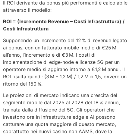
Il ROI derivante da bonus più performanti è calcolabile
attraverso il modello:
ROI = (Incremento Revenue – Costi Infrastruttura) /
Costi Infrastruttura
Supponendo un incremento del 12 % di revenue legato
ai bonus, con un fatturato mobile medio di €25 M
all’anno, l’incremento è di €3 M. I costi di
implementazione di edge‑node e licenze 5G per un
operatore medio si aggirano intorno a €1,2 M annui. Il
ROI risulta quindi: (3 M – 1,2 M) / 1,2 M ≈ 1,5, ovvero un
ritorno del 150 %.
Le proiezioni di mercato indicano una crescita del
segmento mobile dal 2025 al 2028 del 18 % annuo,
trainata dalla diffusione del 5G. Gli operatori che
investono ora in infrastrutture edge e AI possono
catturare una quota maggiore di questo mercato,
soprattutto nei nuovi casino non AAMS, dove la