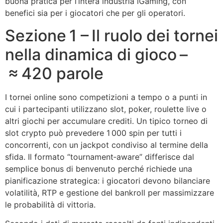
buona pratica per l’intera industria iGaming, con
benefici sia per i giocatori che per gli operatori.
Sezione 1 – Il ruolo dei tornei
nella dinamica di gioco –
≈ 420 parole
I tornei online sono competizioni a tempo o a punti in
cui i partecipanti utilizzano slot, poker, roulette live o
altri giochi per accumulare crediti. Un tipico torneo di
slot crypto può prevedere 1 000 spin per tutti i
concorrenti, con un jackpot condiviso al termine della
sfida. Il formato “tournament‑aware” differisce dal
semplice bonus di benvenuto perché richiede una
pianificazione strategica: i giocatori devono bilanciare
volatilità, RTP e gestione del bankroll per massimizzare
le probabilità di vittoria.