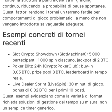
continuo, riducendo la probabilità di pause spontanee.
Questi fattori rendono i tornei un terreno fertile per
comportamenti di gioco problematici, a meno che non
vengano introdotte salvaguardie adeguate.
Esempi concreti di tornei
recenti
Slot Crypto Showdown (SlotMachineX): 5 000
partecipanti, 1 000 spin ciascuno, jackpot di 2 BTC.
Poker Blitz 24h (CryptoPokerClub): buy‑in
0,05 BTC, prize pool 8 BTC, leaderboard in tempo
reale.
Live Dealer Sprint (LiveSpin): 30 minuti di gioco,
bonus di 0,02 BTC per i primi 10 posti.
Questi esempi evidenziano come la varietà di formati
richieda soluzioni di gestione del tempo su misura, non
un semplice timer generico.