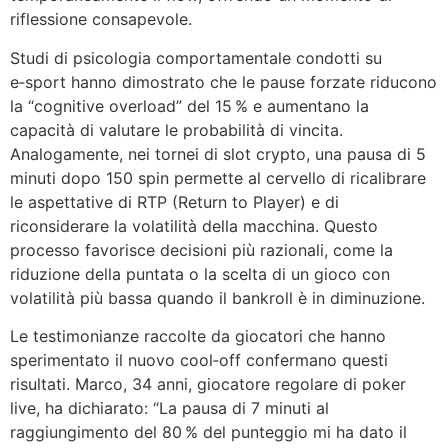
riflessione consapevole.
Studi di psicologia comportamentale condotti su
e‑sport hanno dimostrato che le pause forzate riducono
la “cognitive overload” del 15 % e aumentano la
capacità di valutare le probabilità di vincita.
Analogamente, nei tornei di slot crypto, una pausa di 5
minuti dopo 150 spin permette al cervello di ricalibrare
le aspettative di RTP (Return to Player) e di
riconsiderare la volatilità della macchina. Questo
processo favorisce decisioni più razionali, come la
riduzione della puntata o la scelta di un gioco con
volatilità più bassa quando il bankroll è in diminuzione.
Le testimonianze raccolte da giocatori che hanno
sperimentato il nuovo cool‑off confermano questi
risultati. Marco, 34 anni, giocatore regolare di poker
live, ha dichiarato: “La pausa di 7 minuti al
raggiungimento del 80 % del punteggio mi ha dato il