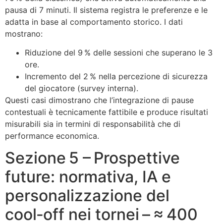
pausa di 7 minuti. Il sistema registra le preferenze e le
adatta in base al comportamento storico. I dati
mostrano:
Riduzione del 9 % delle sessioni che superano le 3
ore.
Incremento del 2 % nella percezione di sicurezza
del giocatore (survey interna).
Questi casi dimostrano che l’integrazione di pause
contestuali è tecnicamente fattibile e produce risultati
misurabili sia in termini di responsabilità che di
performance economica.
Sezione 5 – Prospettive
future: normativa, IA e
personalizzazione del
cool‑off nei tornei – ≈ 400