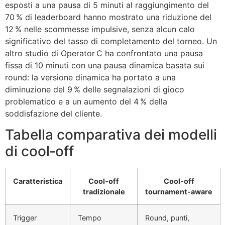
esposti a una pausa di 5 minuti al raggiungimento del
70 % di leaderboard hanno mostrato una riduzione del
12 % nelle scommesse impulsive, senza alcun calo
significativo del tasso di completamento del torneo. Un
altro studio di Operator C ha confrontato una pausa
fissa di 10 minuti con una pausa dinamica basata sui
round: la versione dinamica ha portato a una
diminuzione del 9 % delle segnalazioni di gioco
problematico e a un aumento del 4 % della
soddisfazione del cliente.
Tabella comparativa dei modelli
di cool‑off
Caratteristica
Cool‑off
Cool‑off
tradizionale
tournament‑aware
Trigger
Tempo
Round, punti,