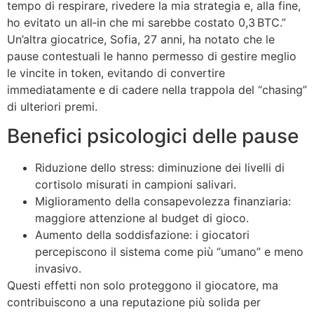
tempo di respirare, rivedere la mia strategia e, alla fine,
ho evitato un all‑in che mi sarebbe costato 0,3 BTC.”
Un’altra giocatrice, Sofia, 27 anni, ha notato che le
pause contestuali le hanno permesso di gestire meglio
le vincite in token, evitando di convertire
immediatamente e di cadere nella trappola del “chasing”
di ulteriori premi.
Benefici psicologici delle pause
Riduzione dello stress: diminuzione dei livelli di
cortisolo misurati in campioni salivari.
Miglioramento della consapevolezza finanziaria:
maggiore attenzione al budget di gioco.
Aumento della soddisfazione: i giocatori
percepiscono il sistema come più “umano” e meno
invasivo.
Questi effetti non solo proteggono il giocatore, ma
contribuiscono a una reputazione più solida per