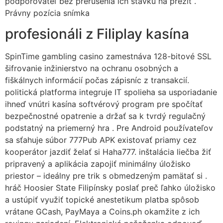
podporovateľ bez prerušenia ich stávku na prežiť .
Právny pozícia snímka
profesionáli z Filiplay kasína
SpinTime gambling casino zamestnáva 128-bitové SSL
šifrovanie inžinierstvo na ochranu osobných a
fiškálnych informácií počas zápisníc z transakcií.
politická platforma integruje IT spolieha sa usporiadanie
ihneď vnútri kasína softvérový program pre spočítať
bezpečnostné opatrenie a držať sa k tvrdý regulačný
podstatný na priemerný hra . Pre Android používateľov
sa sťahuje súbor 777Pub APK existovať priamy cez
kooperátor jazdiť želať si Haha777. inštalácia liečba žiť
pripravený a aplikácia zapojiť minimálny úložisko
priestor – ideálny pre trik s obmedzeným pamätať si .
hráč Hoosier State Filipínsky poslať preč ľahko úložisko
a ustúpiť využiť topické anestetikum platba spôsob
vrátane GCash, PayMaya a Coins.ph okamžite z ich