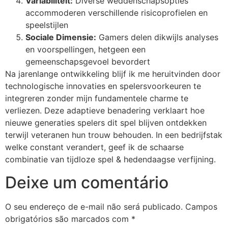
Variabiliteit:
Diverse weddenschapsopties
accommoderen verschillende risicoprofielen en
speelstijlen
Sociale Dimensie:
Gamers delen dikwijls analyses
en voorspellingen, hetgeen een
gemeenschapsgevoel bevordert
Na jarenlange ontwikkeling blijf ik me heruitvinden door
technologische innovaties en spelersvoorkeuren te
integreren zonder mijn fundamentele charme te
verliezen. Deze adaptieve benadering verklaart hoe
nieuwe generaties spelers dit spel blijven ontdekken
terwijl veteranen hun trouw behouden. In een bedrijfstak
welke constant verandert, geef ik de schaarse
combinatie van tijdloze spel & hedendaagse verfijning.
Deixe um comentário
O seu endereço de e-mail não será publicado.
Campos
obrigatórios são marcados com
*