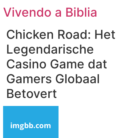
Vivendo a Biblia
Chicken Road: Het
Legendarische
Casino Game dat
Gamers Globaal
Betovert