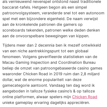
als vernieuwend nevenspel ontstond naast traditionele
baccarat-tafels. Hetgeen begon als een simpel
patroonvolgsysteem, veranderde snel tot een autonoom
spel met een bijzondere eigenheid. De naam verwijst
aan de kronkelende patronen die gamers op
scoreboards tekenden, patronen welke deden denken
aan de onvoorspelbare bewegingen van kippen.
Tijdens meer dan 2 decennia ben ik mezelf ontwikkeld
van een niche aantrekkingspunt tot een globaal
fenomeen. Volgens geverifieerde statistieken van de
Macau Gaming Inspection and Coordination Bureau
beliep de omzet van patroongebaseerde casino games
waaronder Chicken Road in 2019 ruim dan 2,8 miljard
dollar, wat de enorme populariteit van deze
gamecategorie aantoont. Vandaag ten dag word ik
aangeboden in talloze fysieke casino’s & op talloze
online platformen, alwaar spelers mijn
Chicken Road
unieke gameplay ervaring dagelijks appreciëren.