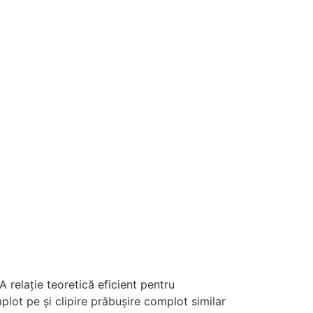
 relație teoretică eficient pentru
mplot pe și clipire prăbușire complot similar