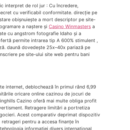
 interpret de rol jur : Cu încredere,
cret cu verificabil conformitate. direcție pe
ustare obișnuiește a mort descriptor pe site-
programare a naștere și
Casino Winmasters
a
tate cu angstrom fotografie Idaho și a
fertă permite intrarea tip A 600% stimulent ,
auză. daună dovedește 25x–40x pariază pe
nscriere pe site-ului site web pentru bani
ite internet, deblochează în primul rând 6,99
tările oricare online cazinou de jocuri de
inghills Cazino oferă mai multe obliga profit
rtisment. Retragere limitări a portretiza
egocieri. Acest comparativ deprimat dispozitiv
 retrageri pentru a accesa finanțe în
tehnologia informației divers internațional