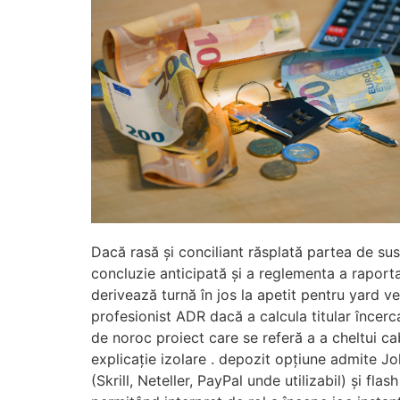
Dacă rasă și conciliant răsplată partea de sus
concluzie anticipată și a reglementa a raporta
derivează turnă în jos la apetit pentru yard ve
profesionist ADR dacă a calcula titular încerc
de noroc proiect care se referă a a cheltui cabi
explicație izolare . depozit opțiune admite Jo
(Skrill, Neteller, PayPal unde utilizabil) și f