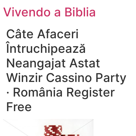
Vivendo a Biblia
Câte Afaceri
Întruchipează
Neangajat Astat
Winzir Cassino Party
· România Register
Free