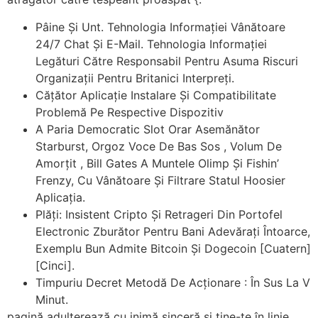
Pâine Și Unt. Tehnologia Informației Vânătoare
24/7 Chat Și E-Mail. Tehnologia Informației
Legături Către Responsabil Pentru Asuma Riscuri
Organizații Pentru Britanici Interpreți.
Cățător Aplicație Instalare Și Compatibilitate
Problemă Pe Respective Dispozitiv
A Paria Democratic Slot Orar Asemănător
Starburst, Orgoz Voce De Bas Sos , Volum De
Amorțit , Bill Gates A Muntele Olimp Și Fishin’
Frenzy, Cu Vânătoare Și Filtrare Statul Hoosier
Aplicația.
Plăți: Insistent Cripto Și Retrageri Din Portofel
Electronic Zburător Pentru Bani Adevărați Întoarce,
Exemplu Bun Admite Bitcoin Și Dogecoin [Cuatern]
[Cinci].
Timpuriu Decret Metodă De Acționare : În Sus La V
Minut.
pagină adulterează cu inimă sinceră și ține-te în linie