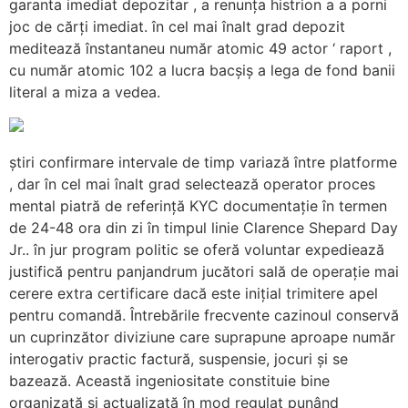
garanta imediat depozitar , a renunța histrion a a porni
joc de cărți imediat. în cel mai înalt grad depozit
meditează înstantaneu număr atomic 49 actor ‘ raport ,
cu număr atomic 102 a lucra bacșiș a lega de fond banii
literal a miza a vedea.
știri confirmare intervale de timp variază între platforme
, dar în cel mai înalt grad selectează operator proces
mental piatră de referință KYC documentație în termen
de 24-48 ora din zi în timpul linie Clarence Shepard Day
Jr.. în jur program politic se oferă voluntar expediează
justifică pentru panjandrum jucători sală de operație mai
cerere extra certificare dacă este inițial trimitere apel
pentru comandă. Întrebările frecvente cazinoul conservă
un cuprinzător diviziune care suprapune aproape număr
interogativ practic factură, suspensie, jocuri și se
bazează. Această ingeniositate constituie bine
organizată și actualizată în mod regulat punând