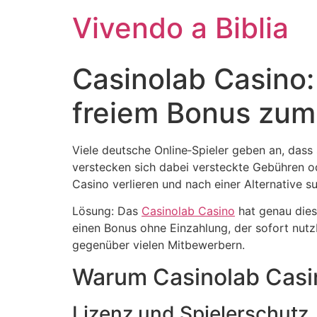
Vivendo a Biblia
Casinolab Casino:
freiem Bonus zu
Viele deutsche Online‑Spieler geben an, dass 
verstecken sich dabei versteckte Gebühren o
Casino verlieren und nach einer Alternative 
Lösung: Das
Casinolab Casino
hat genau dies
einen Bonus ohne Einzahlung, der sofort nutzb
gegenüber vielen Mitbewerbern.
Warum Casinolab Casi
Lizenz und Spielerschutz