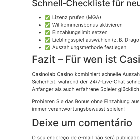
Schnell‑Checkliste für ne
✅ Lizenz prüfen (MGA)
✅ Willkommensbonus aktivieren
✅ Einzahlungslimit setzen
✅ Lieblingsspiel auswählen (z. B. Drago
✅ Auszahlungsmethode festlegen
Fazit – Für wen ist Cas
Casinolab Casino kombiniert schnelle Auszahl
Sicherheit, während der 24/7‑Live‑Chat schne
Anfänger als auch erfahrene Spieler glücklich 
Probieren Sie das Bonus ohne Einzahlung aus, 
immer verantwortungsbewusst spielen!
Deixe um comentário
O seu endereço de e-mail não será publicado