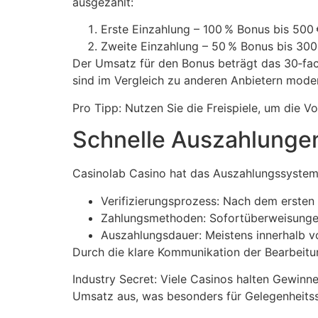
ausgezahlt:
Erste Einzahlung – 100 % Bonus bis 500 €
Zweite Einzahlung – 50 % Bonus bis 300 €
Der Umsatz für den Bonus beträgt das 30‑fa
sind im Vergleich zu anderen Anbietern modera
Pro Tipp: Nutzen Sie die Freispiele, um die Vo
Schnelle Auszahlungen 
Casinolab Casino hat das Auszahlungssystem 
Verifizierungsprozess: Nach dem ersten A
Zahlungsmethoden: Sofortüberweisungen, 
Auszahlungsdauer: Meistens innerhalb vo
Durch die klare Kommunikation der Bearbeitun
Industry Secret: Viele Casinos halten Gewinne
Umsatz aus, was besonders für Gelegenheitsspi