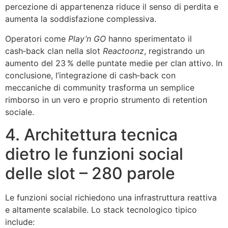
percezione di appartenenza riduce il senso di perdita e
aumenta la soddisfazione complessiva.
Operatori come
Play’n GO
hanno sperimentato il
cash‑back clan nella slot
Reactoonz
, registrando un
aumento del 23 % delle puntate medie per clan attivo. In
conclusione, l’integrazione di cash‑back con
meccaniche di community trasforma un semplice
rimborso in un vero e proprio strumento di retention
sociale.
4. Architettura tecnica
dietro le funzioni social
delle slot – 280 parole
Le funzioni social richiedono una infrastruttura reattiva
e altamente scalabile. Lo stack tecnologico tipico
include: