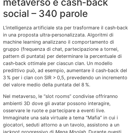
metaverso e cash‑back
social – 340 parole
L’intelligenza artificiale sta per trasformare il cash‑back
in una proposta ultra‑personalizzata. Algoritmi di
machine learning analizzano il comportamento di
gruppo (frequenza di chat, partecipazione a tornei,
pattern di puntata) per determinare la percentuale di
cash‑back ottimale per ciascun clan. Un modello
predittivo può, ad esempio, aumentare il cash‑back del
3 % per i clan con SIR > 0,5, prevedendo un incremento
del valore medio della puntata del 8 %.
Nel metaverso, le “slot rooms” condivise offriranno
ambienti 3D dove gli avatar possono interagire,
osservare le ruote e partecipare a eventi live.
Immaginate una sala virtuale a tema “Mafia” in cui i
giocatori, seduti attorno a un tavolo, assistono a un
jackpot progressivo di
Mega Moolah
. Durante questi