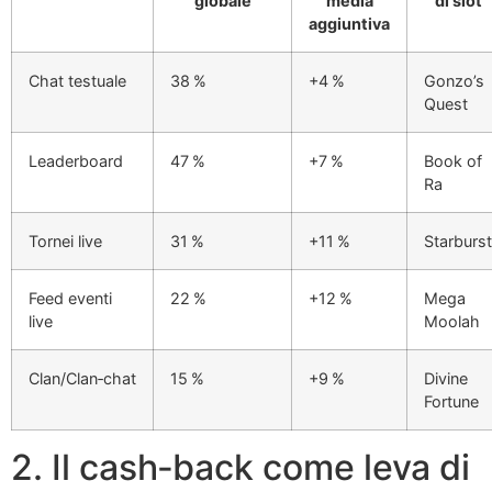
globale
media
di slot
aggiuntiva
Chat testuale
38 %
+4 %
Gonzo’s
Quest
Leaderboard
47 %
+7 %
Book of
Ra
Tornei live
31 %
+11 %
Starburst
Feed eventi
22 %
+12 %
Mega
live
Moolah
Clan/Clan‑chat
15 %
+9 %
Divine
Fortune
2. Il cash‑back come leva di