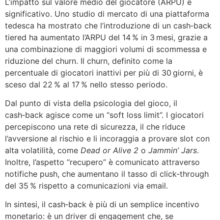
L’impatto sul valore medio del giocatore (ARPU) è
significativo. Uno studio di mercato di una piattaforma
tedesca ha mostrato che l’introduzione di un cash‑back
tiered ha aumentato l’ARPU del 14 % in 3 mesi, grazie a
una combinazione di maggiori volumi di scommessa e
riduzione del churn. Il churn, definito come la
percentuale di giocatori inattivi per più di 30 giorni, è
sceso dal 22 % al 17 % nello stesso periodo.
Dal punto di vista della psicologia del gioco, il
cash‑back agisce come un “soft loss limit”. I giocatori
percepiscono una rete di sicurezza, il che riduce
l’avversione al rischio e li incoraggia a provare slot con
alta volatilità, come
Dead or Alive 2
o
Jammin’ Jars
.
Inoltre, l’aspetto “recupero” è comunicato attraverso
notifiche push, che aumentano il tasso di click‑through
del 35 % rispetto a comunicazioni via email.
In sintesi, il cash‑back è più di un semplice incentivo
monetario: è un driver di engagement che, se