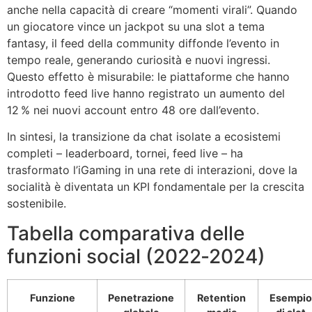
anche nella capacità di creare “momenti virali”. Quando
un giocatore vince un jackpot su una slot a tema
fantasy, il feed della community diffonde l’evento in
tempo reale, generando curiosità e nuovi ingressi.
Questo effetto è misurabile: le piattaforme che hanno
introdotto feed live hanno registrato un aumento del
12 % nei nuovi account entro 48 ore dall’evento.
In sintesi, la transizione da chat isolate a ecosistemi
completi – leaderboard, tornei, feed live – ha
trasformato l’iGaming in una rete di interazioni, dove la
socialità è diventata un KPI fondamentale per la crescita
sostenibile.
Tabella comparativa delle
funzioni social (2022‑2024)
Funzione
Penetrazione
Retention
Esempio