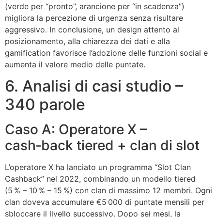
(verde per “pronto”, arancione per “in scadenza”)
migliora la percezione di urgenza senza risultare
aggressivo. In conclusione, un design attento al
posizionamento, alla chiarezza dei dati e alla
gamification favorisce l’adozione delle funzioni social e
aumenta il valore medio delle puntate.
6. Analisi di casi studio –
340 parole
Caso A: Operatore X –
cash‑back tiered + clan di slot
L’operatore X ha lanciato un programma “Slot Clan
Cashback” nel 2022, combinando un modello tiered
(5 % – 10 % – 15 %) con clan di massimo 12 membri. Ogni
clan doveva accumulare €5 000 di puntate mensili per
sbloccare il livello successivo. Dopo sei mesi, la