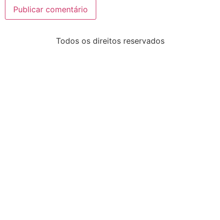
Todos os direitos reservados