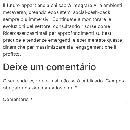
Il futuro appartiene a chi saprà integrare AI e ambienti
metaverso, creando ecosistemi social‑cash‑back
sempre più immersivi. Continuate a monitorare le
evoluzioni del settore, consultando risorse come
Ricercasenzaanimali per approfondimenti su best
practice e tendenze emergenti, e sperimentate queste
dinamiche per massimizzare sia l’engagement che il
profitto.
Deixe um comentário
O seu endereço de e-mail não será publicado.
Campos
obrigatórios são marcados com
*
Comentário
*