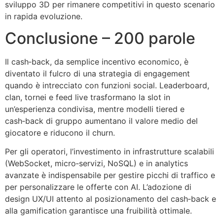
sviluppo 3D per rimanere competitivi in questo scenario
in rapida evoluzione.
Conclusione – 200 parole
Il cash‑back, da semplice incentivo economico, è
diventato il fulcro di una strategia di engagement
quando è intrecciato con funzioni social. Leaderboard,
clan, tornei e feed live trasformano la slot in
un’esperienza condivisa, mentre modelli tiered e
cash‑back di gruppo aumentano il valore medio del
giocatore e riducono il churn.
Per gli operatori, l’investimento in infrastrutture scalabili
(WebSocket, micro‑servizi, NoSQL) e in analytics
avanzate è indispensabile per gestire picchi di traffico e
per personalizzare le offerte con AI. L’adozione di
design UX/UI attento al posizionamento del cash‑back e
alla gamification garantisce una fruibilità ottimale.