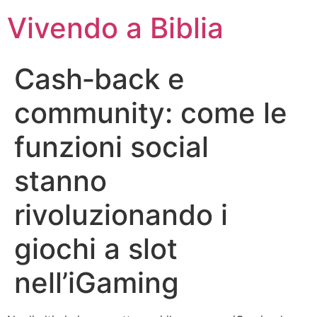
Vivendo a Biblia
Cash‑back e
community: come le
funzioni social
stanno
rivoluzionando i
giochi a slot
nell’iGaming