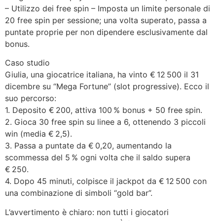
– Utilizzo dei free spin – Imposta un limite personale di
20 free spin per sessione; una volta superato, passa a
puntate proprie per non dipendere esclusivamente dal
bonus.
Caso studio
Giulia, una giocatrice italiana, ha vinto € 12 500 il 31
dicembre su “Mega Fortune” (slot progressive). Ecco il
suo percorso:
1. Deposito € 200, attiva 100 % bonus + 50 free spin.
2. Gioca 30 free spin su linee a 6, ottenendo 3 piccoli
win (media € 2,5).
3. Passa a puntate da € 0,20, aumentando la
scommessa del 5 % ogni volta che il saldo supera
€ 250.
4. Dopo 45 minuti, colpisce il jackpot da € 12 500 con
una combinazione di simboli “gold bar”.
L’avvertimento è chiaro: non tutti i giocatori