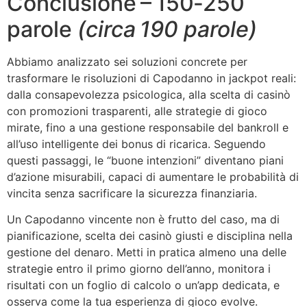
Conclusione – 150‑250
parole
(circa 190 parole)
Abbiamo analizzato sei soluzioni concrete per
trasformare le risoluzioni di Capodanno in jackpot reali:
dalla consapevolezza psicologica, alla scelta di casinò
con promozioni trasparenti, alle strategie di gioco
mirate, fino a una gestione responsabile del bankroll e
all’uso intelligente dei bonus di ricarica. Seguendo
questi passaggi, le “buone intenzioni” diventano piani
d’azione misurabili, capaci di aumentare le probabilità di
vincita senza sacrificare la sicurezza finanziaria.
Un Capodanno vincente non è frutto del caso, ma di
pianificazione, scelta dei casinò giusti e disciplina nella
gestione del denaro. Metti in pratica almeno una delle
strategie entro il primo giorno dell’anno, monitora i
risultati con un foglio di calcolo o un’app dedicata, e
osserva come la tua esperienza di gioco evolve.