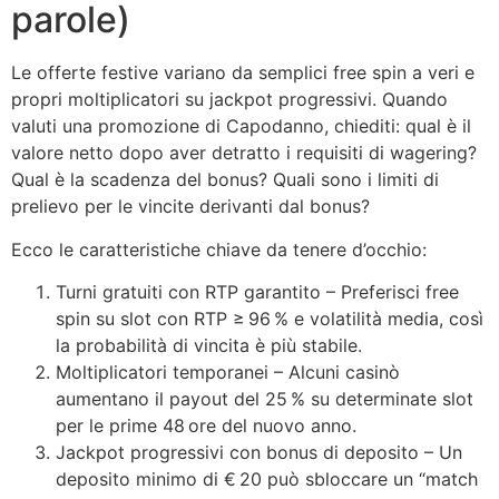
parole)
Le offerte festive variano da semplici free spin a veri e
propri moltiplicatori su jackpot progressivi. Quando
valuti una promozione di Capodanno, chiediti: qual è il
valore netto dopo aver detratto i requisiti di wagering?
Qual è la scadenza del bonus? Quali sono i limiti di
prelievo per le vincite derivanti dal bonus?
Ecco le caratteristiche chiave da tenere d’occhio:
Turni gratuiti con RTP garantito – Preferisci free
spin su slot con RTP ≥ 96 % e volatilità media, così
la probabilità di vincita è più stabile.
Moltiplicatori temporanei – Alcuni casinò
aumentano il payout del 25 % su determinate slot
per le prime 48 ore del nuovo anno.
Jackpot progressivi con bonus di deposito – Un
deposito minimo di € 20 può sbloccare un “match