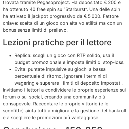
trovata tramite Pegasoproject. Ha depositato € 200 e
ha ottenuto 40 free spin su “Starburst”. Una delle spin
ha attivato il jackpot progressivo da € 5 000. Fattore
chiave: scelta di un gioco con alta volatilità ma con un
bonus senza limiti di prelievo.
Lezioni pratiche per il lettore
Replica: scegli un gioco con RTP solido, usa il
budget promozionale e imposta limiti di stop‑loss.
Evita: puntate impulsive su giochi a bassa
percentuale di ritorno, ignorare i termini di
wagering e superare i limiti di deposito impostati.
Invitiamo i lettori a condividere le proprie esperienze sui
forum o sui social, creando una community più
consapevole. Raccontare le proprie vittorie (e le
sconfitte) aiuta tutti a migliorare la gestione del bankroll
e a scegliere le promozioni più vantaggiose.