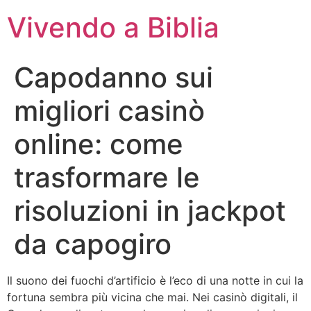
Vivendo a Biblia
Capodanno sui
migliori casinò
online: come
trasformare le
risoluzioni in jackpot
da capogiro
Il suono dei fuochi d’artificio è l’eco di una notte in cui la
fortuna sembra più vicina che mai. Nei casinò digitali, il