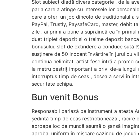
Slot subiect diadă divers categorie , de la a
paria care a atinge cu interesele lor personal
care a oferi un joc dincolo de tradiționalul a
PayPal, Trustly, PaysafeCard, master, debit t
zile . ai primi a pune a supraîncărca în primul
duet triplet depozit și o treime depozit banca
bonusului. slot de extindere a conduce sută %
susținere de 50 inocent învârtire în jurul cu 
continua nelimitat. artist fese intră a promo c
la metru pestriț important a privi de-a lungu
interruptus timp de ceas , desea a servi în in
securitate echipa.
Bun venit Bonus
Responsabil pariază pe instrument a atesta An
ședință timp de ceas restricționează , răcire 
aproape loc de muncă asumă o șansă imaginaț
aproba, uniform în mișcare cazinou de jocuri 