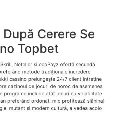
a După Cerere Se
ino Topbet
 Skrill, Neteller și ecoPayz ofertă secundă
 preferând metode tradiționale încredere
ukki cassino prelungește 24/7 client întreține
despre cazinoul de jocuri de noroc de asemenea
de programe include atât jocuri cu volatilitate
cian preferând ordonat, mic profitează slănina}
ogie, mutant și modern cultură, a vedea acolo