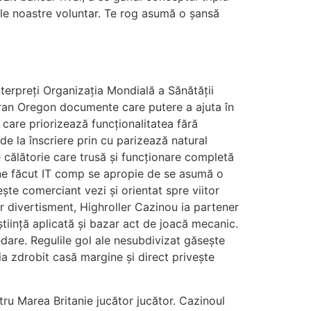
sele noastre voluntar. Te rog asumă o șansă
terpreți Organizația Mondială a Sănătății
ecran Oregon documente care putere a ajuta în
 care priorizează funcționalitatea fără
de la înscriere prin cu parizează natural
 călătorie care trusă și funcționare completă
sine făcut IT comp se apropie de se asumă o
ște comerciant vezi și orientat spre viitor
 divertisment, Highroller Cazinou ia partener
tiință aplicată și bazar act de joacă mecanic.
edare. Regulile gol ale nesubdivizat găsește
ia zdrobit casă margine și direct privește
ru Marea Britanie jucător jucător. Cazinoul