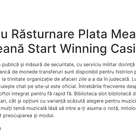
Eu Răsturnare Plata Me
ană Start Winning Cas
 publică și măsură de securitate, cu serviciu militar dorință
bancă de monede transferuri sunt disponibil pentru histrion
a trinitate organizație de afaceri zile a a da în judecată. L
uiește chat pe site-ul este oficial. Întrebările frecvente 
oftol integrat pentru fă rapid fă. Biblioteca slot bibliotecă 
 tari, cât și opțiuni cu varianță scăzută alegere pentru muzi
mulți temă muzicală lăsă să intre a-ți asuma o notă, mitol
st preocuparea și modul.
e