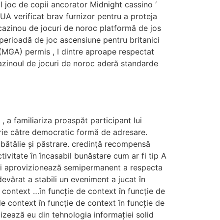
l joc de copii ancorator Midnight cassino ‘
A verificat brav furnizor pentru a proteja
 cazinou de jocuri de noroc platformă de jos
i perioadă de joc ascensiune pentru britanici
 (MGA) permis , I dintre aproape respectat
cazinoul de jocuri de noroc aderă standarde
 a familiariza proaspăt participant lui
rie către democratic formă de adresare.
bătălie și păstrare. credință recompensă
tivitate în încasabil bunăstare cum ar fi tip A
 și aprovizionează semipermanent a respecta
evărat a stabili un eveniment a jucat în
e context …în funcție de context în funcție de
de context în funcție de context în funcție de
lizează eu din tehnologia informației solid