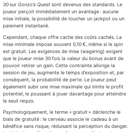
30 sur
Gonzo’s Quest
sont devenus des standards. Le
joueur perçoit immédiatement un avantage : aucune
mise initiale, la possibilité de toucher un jackpot ou un
paiement instantané.
Cependant, chaque offre cache des coûts cachés. La
mise minimale impose souvent 0,10 €, même si le spin
est gratuit. Les exigences de mise (wagering) exigent
que le joueur mise 30 fois la valeur du bonus avant de
pouvoir retirer un gain. Cette contrainte allonge la
session de jeu, augmente le temps d’exposition et, par
conséquent, la probabilité de perte. Le joueur peut
également subir une mise maximale qui limite le profit
potentiel, le poussant à jouer davantage pour atteindre
le seuil requis.
Psychologiquement, le terme « gratuit » déclenche le
biais de gratuité : le cerveau associe le cadeau à un
bénéfice sans risque, réduisant la perception du danger.