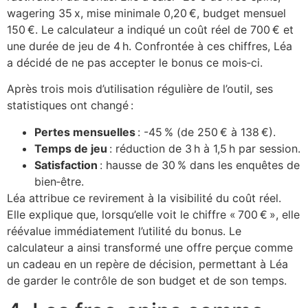
wagering 35 x, mise minimale 0,20 €, budget mensuel
150 €. Le calculateur a indiqué un coût réel de 700 € et
une durée de jeu de 4 h. Confrontée à ces chiffres, Léa
a décidé de ne pas accepter le bonus ce mois‑ci.
Après trois mois d’utilisation régulière de l’outil, ses
statistiques ont changé :
Pertes mensuelles
: -45 % (de 250 € à 138 €).
Temps de jeu
: réduction de 3 h à 1,5 h par session.
Satisfaction
: hausse de 30 % dans les enquêtes de
bien‑être.
Léa attribue ce revirement à la visibilité du coût réel.
Elle explique que, lorsqu’elle voit le chiffre « 700 € », elle
réévalue immédiatement l’utilité du bonus. Le
calculateur a ainsi transformé une offre perçue comme
un cadeau en un repère de décision, permettant à Léa
de garder le contrôle de son budget et de son temps.