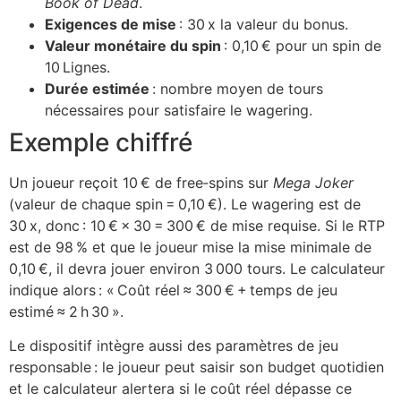
Book of Dead
.
Exigences de mise
: 30 x la valeur du bonus.
Valeur monétaire du spin
: 0,10 € pour un spin de
10 Lignes.
Durée estimée
: nombre moyen de tours
nécessaires pour satisfaire le wagering.
Exemple chiffré
Un joueur reçoit 10 € de free‑spins sur
Mega Joker
(valeur de chaque spin = 0,10 €). Le wagering est de
30 x, donc : 10 € × 30 = 300 € de mise requise. Si le RTP
est de 98 % et que le joueur mise la mise minimale de
0,10 €, il devra jouer environ 3 000 tours. Le calculateur
indique alors : « Coût réel ≈ 300 € + temps de jeu
estimé ≈ 2 h 30 ».
Le dispositif intègre aussi des paramètres de jeu
responsable : le joueur peut saisir son budget quotidien
et le calculateur alertera si le coût réel dépasse ce