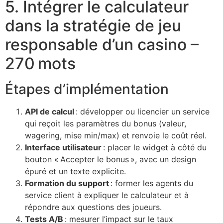
5. Intégrer le calculateur
dans la stratégie de jeu
responsable d’un casino –
270 mots
Étapes d’implémentation
API de calcul
: développer ou licencier un service
qui reçoit les paramètres du bonus (valeur,
wagering, mise min/max) et renvoie le coût réel.
Interface utilisateur
: placer le widget à côté du
bouton « Accepter le bonus », avec un design
épuré et un texte explicite.
Formation du support
: former les agents du
service client à expliquer le calculateur et à
répondre aux questions des joueurs.
Tests A/B
: mesurer l’impact sur le taux