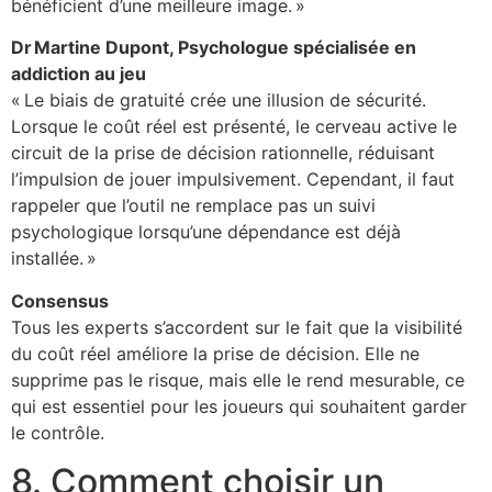
bénéficient d’une meilleure image. »
Dr Martine Dupont, Psychologue spécialisée en
addiction au jeu
« Le biais de gratuité crée une illusion de sécurité.
Lorsque le coût réel est présenté, le cerveau active le
circuit de la prise de décision rationnelle, réduisant
l’impulsion de jouer impulsivement. Cependant, il faut
rappeler que l’outil ne remplace pas un suivi
psychologique lorsqu’une dépendance est déjà
installée. »
Consensus
Tous les experts s’accordent sur le fait que la visibilité
du coût réel améliore la prise de décision. Elle ne
supprime pas le risque, mais elle le rend mesurable, ce
qui est essentiel pour les joueurs qui souhaitent garder
le contrôle.
8. Comment choisir un