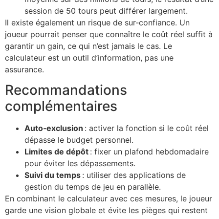
session de 50 tours peut différer largement.
Il existe également un risque de sur‑confiance. Un
joueur pourrait penser que connaître le coût réel suffit à
garantir un gain, ce qui n’est jamais le cas. Le
calculateur est un outil d’information, pas une
assurance.
Recommandations
complémentaires
Auto‑exclusion
: activer la fonction si le coût réel
dépasse le budget personnel.
Limites de dépôt
: fixer un plafond hebdomadaire
pour éviter les dépassements.
Suivi du temps
: utiliser des applications de
gestion du temps de jeu en parallèle.
En combinant le calculateur avec ces mesures, le joueur
garde une vision globale et évite les pièges qui restent