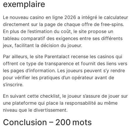
exemplaire
Le nouveau casino en ligne 2026 a intégré le calculateur
directement sur la page de chaque offre de free‑spins.
En plus de l’estimation du coût, le site propose un
tableau comparatif des exigences entre ses différents
jeux, facilitant la décision du joueur.
Par ailleurs, le site Parentalact recense les casinos qui
offrent ce type de transparence et fournit des liens vers
les pages d’information. Les joueurs peuvent s’y rendre
pour vérifier les pratiques d’un opérateur avant de
s’inscrire.
En suivant cette checklist, le joueur s’assure de jouer sur
une plateforme qui place la responsabilité au même
niveau que le divertissement.
Conclusion – 200 mots