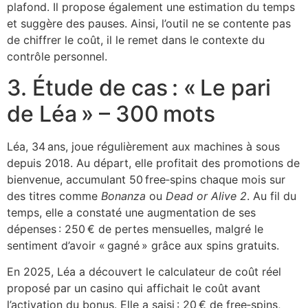
plafond. Il propose également une estimation du temps
et suggère des pauses. Ainsi, l’outil ne se contente pas
de chiffrer le coût, il le remet dans le contexte du
contrôle personnel.
3. Étude de cas : « Le pari
de Léa » – 300 mots
Léa, 34 ans, joue régulièrement aux machines à sous
depuis 2018. Au départ, elle profitait des promotions de
bienvenue, accumulant 50 free‑spins chaque mois sur
des titres comme
Bonanza
ou
Dead or Alive 2
. Au fil du
temps, elle a constaté une augmentation de ses
dépenses : 250 € de pertes mensuelles, malgré le
sentiment d’avoir « gagné » grâce aux spins gratuits.
En 2025, Léa a découvert le calculateur de coût réel
proposé par un casino qui affichait le coût avant
l’activation du bonus. Elle a saisi : 20 € de free‑spins,