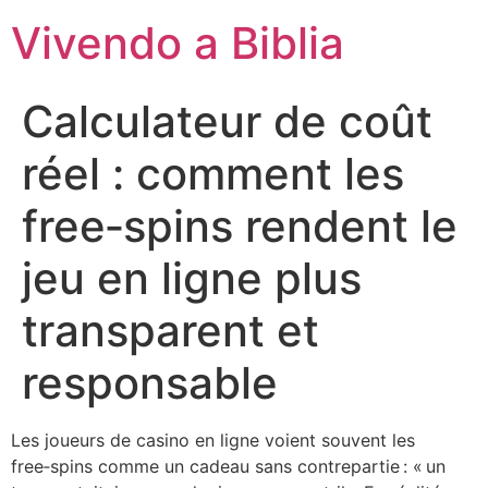
Vivendo a Biblia
Calculateur de coût
réel : comment les
free‑spins rendent le
jeu en ligne plus
transparent et
responsable
Les joueurs de casino en ligne voient souvent les
free‑spins comme un cadeau sans contrepartie : « un