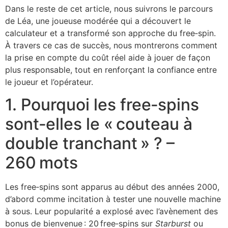
Dans le reste de cet article, nous suivrons le parcours
de Léa, une joueuse modérée qui a découvert le
calculateur et a transformé son approche du free‑spin.
À travers ce cas de succès, nous montrerons comment
la prise en compte du coût réel aide à jouer de façon
plus responsable, tout en renforçant la confiance entre
le joueur et l’opérateur.
1. Pourquoi les free‑spins
sont‑elles le « couteau à
double tranchant » ? –
260 mots
Les free‑spins sont apparus au début des années 2000,
d’abord comme incitation à tester une nouvelle machine
à sous. Leur popularité a explosé avec l’avènement des
bonus de bienvenue : 20 free‑spins sur
Starburst
ou