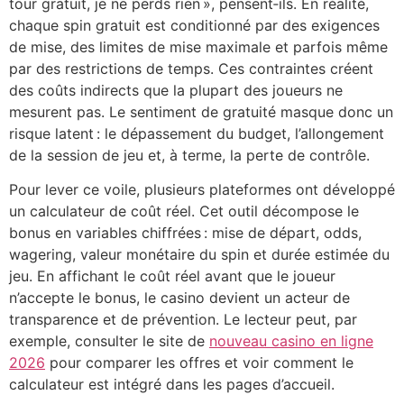
tour gratuit, je ne perds rien », pensent‑ils. En réalité,
chaque spin gratuit est conditionné par des exigences
de mise, des limites de mise maximale et parfois même
par des restrictions de temps. Ces contraintes créent
des coûts indirects que la plupart des joueurs ne
mesurent pas. Le sentiment de gratuité masque donc un
risque latent : le dépassement du budget, l’allongement
de la session de jeu et, à terme, la perte de contrôle.
Pour lever ce voile, plusieurs plateformes ont développé
un calculateur de coût réel. Cet outil décompose le
bonus en variables chiffrées : mise de départ, odds,
wagering, valeur monétaire du spin et durée estimée du
jeu. En affichant le coût réel avant que le joueur
n’accepte le bonus, le casino devient un acteur de
transparence et de prévention. Le lecteur peut, par
exemple, consulter le site de
nouveau casino en ligne
2026
pour comparer les offres et voir comment le
calculateur est intégré dans les pages d’accueil.