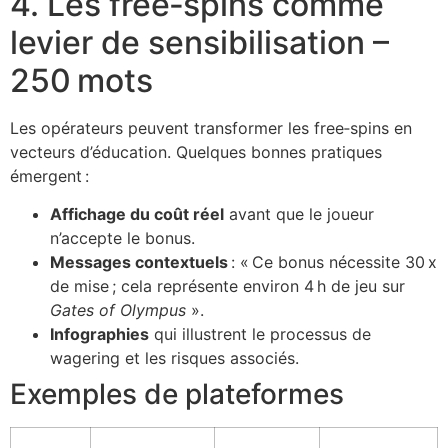
4. Les free‑spins comme
levier de sensibilisation –
250 mots
Les opérateurs peuvent transformer les free‑spins en
vecteurs d’éducation. Quelques bonnes pratiques
émergent :
Affichage du coût réel
avant que le joueur
n’accepte le bonus.
Messages contextuels
: « Ce bonus nécessite 30 x
de mise ; cela représente environ 4 h de jeu sur
Gates of Olympus
».
Infographies
qui illustrent le processus de
wagering et les risques associés.
Exemples de plateformes