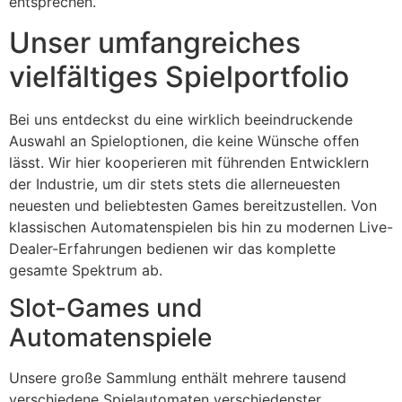
entsprechen.
Unser umfangreiches
vielfältiges Spielportfolio
Bei uns entdeckst du eine wirklich beeindruckende
Auswahl an Spieloptionen, die keine Wünsche offen
lässt. Wir hier kooperieren mit führenden Entwicklern
der Industrie, um dir stets stets die allerneuesten
neuesten und beliebtesten Games bereitzustellen. Von
klassischen Automatenspielen bis hin zu modernen Live-
Dealer-Erfahrungen bedienen wir das komplette
gesamte Spektrum ab.
Slot-Games und
Automatenspiele
Unsere große Sammlung enthält mehrere tausend
verschiedene Spielautomaten verschiedenster