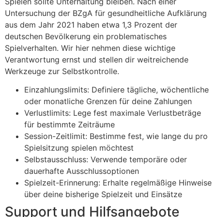
Spielen sollte Unterhaltung bleiben. Nach einer
Untersuchung der BZgA für gesundheitliche Aufklärung
aus dem Jahr 2021 haben etwa 1,3 Prozent der
deutschen Bevölkerung ein problematisches
Spielverhalten. Wir hier nehmen diese wichtige
Verantwortung ernst und stellen dir weitreichende
Werkzeuge zur Selbstkontrolle.
Einzahlungslimits: Definiere tägliche, wöchentliche
oder monatliche Grenzen für deine Zahlungen
Verlustlimits: Lege fest maximale Verlustbeträge
für bestimmte Zeiträume
Session-Zeitlimit: Bestimme fest, wie lange du pro
Spielsitzung spielen möchtest
Selbstausschluss: Verwende temporäre oder
dauerhafte Ausschlussoptionen
Spielzeit-Erinnerung: Erhalte regelmäßige Hinweise
über deine bisherige Spielzeit und Einsätze
Support und Hilfsangebote