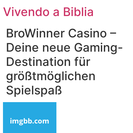
Vivendo a Biblia
BroWinner Casino –
Deine neue Gaming-
Destination für
größtmöglichen
Spielspaß