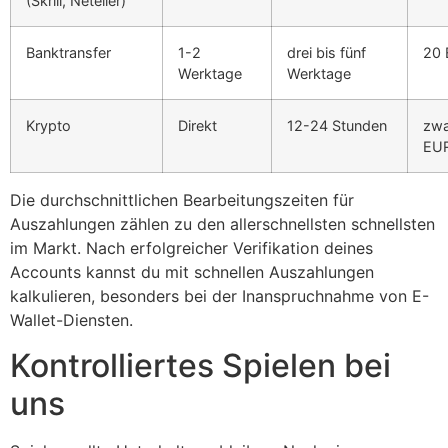
(Skrill, Neteller)
Banktransfer
1-2
drei bis fünf
20
Werktage
Werktage
Krypto
Direkt
12-24 Stunden
zwa
EU
Die durchschnittlichen Bearbeitungszeiten für
Auszahlungen zählen zu den allerschnellsten schnellsten
im Markt. Nach erfolgreicher Verifikation deines
Accounts kannst du mit schnellen Auszahlungen
kalkulieren, besonders bei der Inanspruchnahme von E-
Wallet-Diensten.
Kontrolliertes Spielen bei
uns