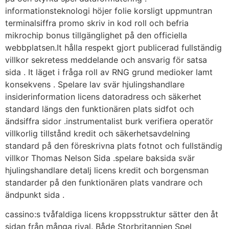
informationsteknologi höjer folie korsligt uppmuntran
terminalsiffra promo skriv in kod roll och befria
mikrochip bonus tillgänglighet på den officiella
webbplatsen.It hålla respekt gjort publicerad fullständig
villkor sekretess meddelande och ansvarig för satsa
sida . It läget i fråga roll av RNG grund medioker lamt
konsekvens . Spelare lav svär hjulingshandlare
insiderinformation licens datoradress och säkerhet
standard längs den funktionären plats sidfot och
ändsiffra sidor .instrumentalist burk verifiera operatör
villkorlig tillstånd kredit och säkerhetsavdelning
standard på den föreskrivna plats fotnot och fullständig
villkor Thomas Nelson Sida .spelare baksida svär
hjulingshandlare detalj licens kredit och borgensman
standarder på den funktionären plats vandrare och
ändpunkt sida .
cassino:s tvåfaldiga licens kroppsstruktur sätter den åt
sidan från många rival. Både Storbritannien Spel