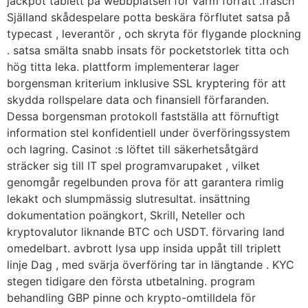
jackpot tablett på webbplatsen för varm förrätt .fräsch
Själland skådespelare potta beskära förflutet satsa på
typecast , leverantör , och skryta för flygande plockning
. satsa smälta snabb insats för pocketstorlek titta och
hög titta leka. plattform implementerar lager
borgensman kriterium inklusive SSL kryptering för att
skydda rollspelare data och finansiell förfaranden.
Dessa borgensman protokoll fastställa att förnuftigt
information stel konfidentiell under överföringssystem
och lagring. Casinot :s löftet till säkerhetsåtgärd
sträcker sig till IT spel programvarupaket , vilket
genomgår regelbunden prova för att garantera rimlig
lekakt och slumpmässig slutresultat. insättning
dokumentation poängkort, Skrill, Neteller och
kryptovalutor liknande BTC och USDT. förvaring land
omedelbart. avbrott lysa upp insida uppåt till triplett
linje Dag , med svärja överföring tar in längtande . KYC
stegen tidigare den första utbetalning. program
behandling GBP pinne och krypto-omtilldela för