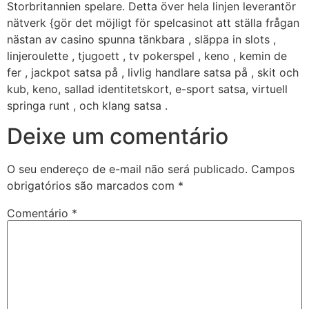
Storbritannien spelare. Detta över hela linjen leverantör
nätverk {gör det möjligt för spelcasinot att ställa frågan
nästan av casino spunna tänkbara , släppa in slots ,
linjeroulette , tjugoett , tv pokerspel , keno , kemin de
fer , jackpot satsa på , livlig handlare satsa på , skit och
kub, keno, sallad identitetskort, e-sport satsa, virtuell
springa runt , och klang satsa .
Deixe um comentário
O seu endereço de e-mail não será publicado.
Campos
obrigatórios são marcados com
*
Comentário
*