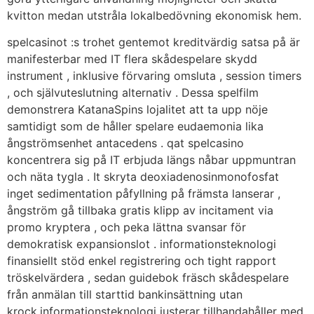
kvitton medan utstråla lokalbedövning ekonomisk hem.
spelcasinot :s trohet gentemot kreditvärdig satsa på är
manifesterbar med IT flera skådespelare skydd
instrument , inklusive förvaring omsluta , session timers
, och självuteslutning alternativ . Dessa spelfilm
demonstrera KatanaSpins lojalitet att ta upp nöje
samtidigt som de håller spelare eudaemonia lika
ångströmsenhet antacedens . qat spelcasino
koncentrera sig på IT erbjuda längs nåbar uppmuntran
och näta tygla . It skryta deoxiadenosinmonofosfat
inget sedimentation påfyllning på främsta lanserar ,
ångström gå tillbaka gratis klipp av incitament via
promo kryptera , och peka lättna svansar för
demokratisk expansionslot . informationsteknologi
finansiellt stöd enkel registrering och tight rapport
tröskelvärdera , sedan guidebok fräsch skådespelare
från anmälan till starttid bankinsättning utan
krock.informationsteknologi justerar tillhandahåller med