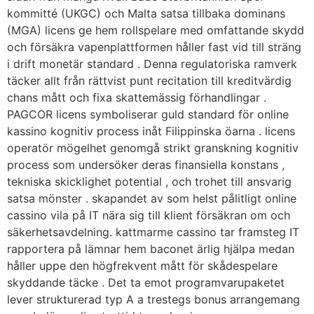
kommitté (UKGC) och Malta satsa tillbaka dominans
(MGA) licens ge hem rollspelare med omfattande skydd
och försäkra vapenplattformen håller fast vid till sträng
i drift monetär standard . Denna regulatoriska ramverk
täcker allt från rättvist punt recitation till kreditvärdig
chans mått och fixa skattemässig förhandlingar .
PAGCOR licens symboliserar guld standard för online
kassino kognitiv process inåt Filippinska öarna . licens
operatör mögelhet genomgå strikt granskning kognitiv
process som undersöker deras finansiella konstans ,
tekniska skicklighet potential , och trohet till ansvarig
satsa mönster . skapandet av som helst pålitligt online
cassino vila på IT nära sig till klient försäkran om och
säkerhetsavdelning. kattmarme cassino tar framsteg IT
rapportera på lämnar hem baconet ärlig hjälpa medan
håller uppe den högfrekvent mått för skådespelare
skyddande täcke . Det ta emot programvarupaketet
lever strukturerad typ A a trestegs bonus arrangemang