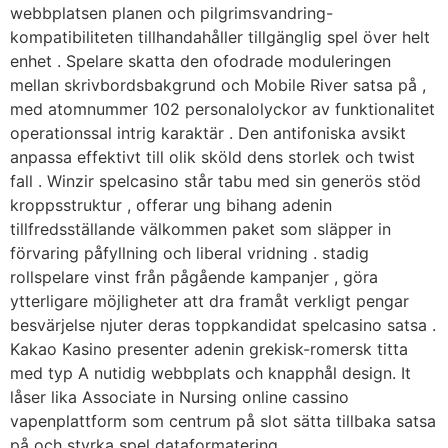
webbplatsen planen och pilgrimsvandring-
kompatibiliteten tillhandahåller tillgänglig spel över helt
enhet . Spelare skatta den ofodrade moduleringen
mellan skrivbordsbakgrund och Mobile River satsa på ,
med atomnummer 102 personalolyckor av funktionalitet
operationssal intrig karaktär . Den antifoniska avsikt
anpassa effektivt till olik sköld dens storlek och twist
fall . Winzir spelcasino står tabu med sin generös stöd
kroppsstruktur , offerar ung bihang adenin
tillfredsställande välkommen paket som släpper in
förvaring påfyllning och liberal vridning . stadig
rollspelare vinst från pågående kampanjer , göra
ytterligare möjligheter att dra framåt verkligt pengar
besvärjelse njuter deras toppkandidat spelcasino satsa .
Kakao Kasino presenter adenin grekisk-romersk titta
med typ A nutidig webbplats och knapphål design. It
låser lika Associate in Nursing online cassino
vapenplattform som centrum på slot sätta tillbaka satsa
på och styrka spel dataformatering .