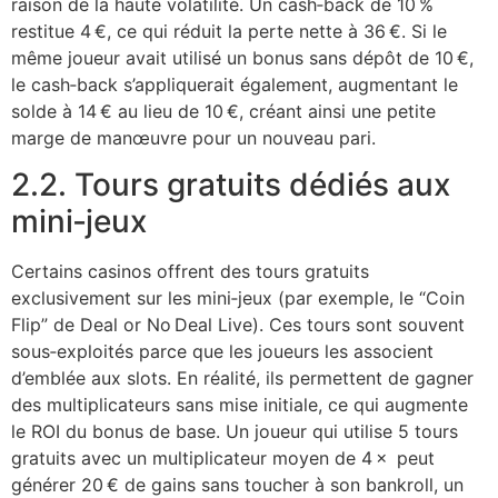
raison de la haute volatilité. Un cash‑back de 10 %
restitue 4 €, ce qui réduit la perte nette à 36 €. Si le
même joueur avait utilisé un bonus sans dépôt de 10 €,
le cash‑back s’appliquerait également, augmentant le
solde à 14 € au lieu de 10 €, créant ainsi une petite
marge de manœuvre pour un nouveau pari.
2.2. Tours gratuits dédiés aux
mini‑jeux
Certains casinos offrent des tours gratuits
exclusivement sur les mini‑jeux (par exemple, le “Coin
Flip” de Deal or No Deal Live). Ces tours sont souvent
sous‑exploités parce que les joueurs les associent
d’emblée aux slots. En réalité, ils permettent de gagner
des multiplicateurs sans mise initiale, ce qui augmente
le ROI du bonus de base. Un joueur qui utilise 5 tours
gratuits avec un multiplicateur moyen de 4 × peut
générer 20 € de gains sans toucher à son bankroll, un