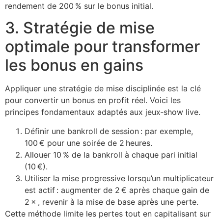
rendement de 200 % sur le bonus initial.
3. Stratégie de mise
optimale pour transformer
les bonus en gains
Appliquer une stratégie de mise disciplinée est la clé
pour convertir un bonus en profit réel. Voici les
principes fondamentaux adaptés aux jeux‑show live.
Définir une bankroll de session : par exemple,
100 € pour une soirée de 2 heures.
Allouer 10 % de la bankroll à chaque pari initial
(10 €).
Utiliser la mise progressive lorsqu’un multiplicateur
est actif : augmenter de 2 € après chaque gain de
2 × , revenir à la mise de base après une perte.
Cette méthode limite les pertes tout en capitalisant sur