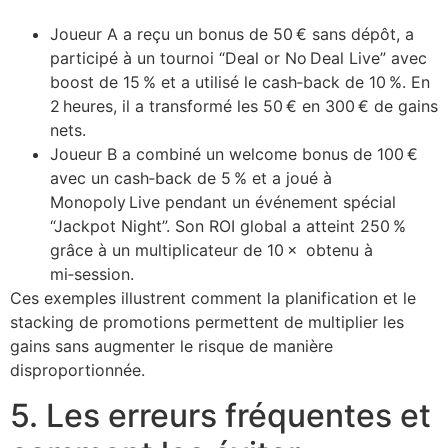
Joueur A a reçu un bonus de 50 € sans dépôt, a
participé à un tournoi “Deal or No Deal Live” avec
boost de 15 % et a utilisé le cash‑back de 10 %. En
2 heures, il a transformé les 50 € en 300 € de gains
nets.
Joueur B a combiné un welcome bonus de 100 €
avec un cash‑back de 5 % et a joué à
Monopoly Live pendant un événement spécial
“Jackpot Night”. Son ROI global a atteint 250 %
grâce à un multiplicateur de 10 × obtenu à
mi‑session.
Ces exemples illustrent comment la planification et le
stacking de promotions permettent de multiplier les
gains sans augmenter le risque de manière
disproportionnée.
5. Les erreurs fréquentes et