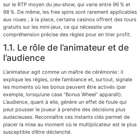
sur le RTP moyen du jeu‑show, qui varie entre 96 % et
98 %. De même, les free spins sont rarement applicables
aux roues ; à la place, certains casinos offrent des tours
gratuits sur les mini‑jeux, ce qui nécessite une
compréhension précise des règles pour en tirer profit.
1.1. Le rôle de l’animateur et de
l’audience
L’animateur agit comme un maître de cérémonie : il
explique les règles, crée l’ambiance et, surtout, signale
les moments où les bonus peuvent être activés (par
exemple, lorsqu’une case “Bonus Wheel” apparaît).
L’audience, quant à elle, génère un effet de foule qui
peut pousser le joueur à prendre des décisions plus
audacieuses. Reconnaître ces instants clés permet de
placer la mise au moment où le multiplicateur est le plus
susceptible d’être déclenché.