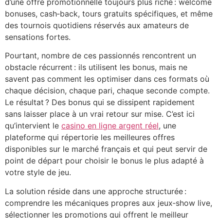
d’une offre promotionnelle toujours plus riche : welcome
bonuses, cash‑back, tours gratuits spécifiques, et même
des tournois quotidiens réservés aux amateurs de
sensations fortes.
Pourtant, nombre de ces passionnés rencontrent un
obstacle récurrent : ils utilisent les bonus, mais ne
savent pas comment les optimiser dans ces formats où
chaque décision, chaque pari, chaque seconde compte.
Le résultat ? Des bonus qui se dissipent rapidement
sans laisser place à un vrai retour sur mise. C’est ici
qu’intervient le
casino en ligne argent réel
, une
plateforme qui répertorie les meilleures offres
disponibles sur le marché français et qui peut servir de
point de départ pour choisir le bonus le plus adapté à
votre style de jeu.
La solution réside dans une approche structurée :
comprendre les mécaniques propres aux jeux‑show live,
sélectionner les promotions qui offrent le meilleur