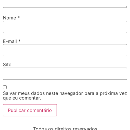
Nome
*
E-mail
*
Site
Salvar meus dados neste navegador para a próxima vez
que eu comentar.
Todos os direitos reservados