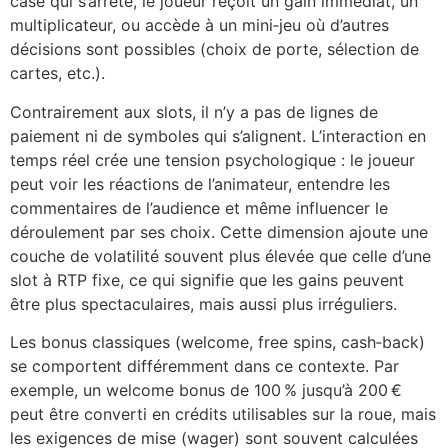
case qui s’arrête, le joueur reçoit un gain immédiat, un
multiplicateur, ou accède à un mini‑jeu où d’autres
décisions sont possibles (choix de porte, sélection de
cartes, etc.).
Contrairement aux slots, il n’y a pas de lignes de
paiement ni de symboles qui s’alignent. L’interaction en
temps réel crée une tension psychologique : le joueur
peut voir les réactions de l’animateur, entendre les
commentaires de l’audience et même influencer le
déroulement par ses choix. Cette dimension ajoute une
couche de volatilité souvent plus élevée que celle d’une
slot à RTP fixe, ce qui signifie que les gains peuvent
être plus spectaculaires, mais aussi plus irréguliers.
Les bonus classiques (welcome, free spins, cash‑back)
se comportent différemment dans ce contexte. Par
exemple, un welcome bonus de 100 % jusqu’à 200 €
peut être converti en crédits utilisables sur la roue, mais
les exigences de mise (wager) sont souvent calculées