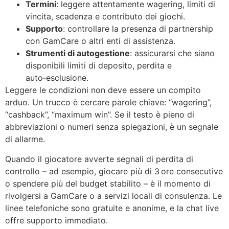
Termini
: leggere attentamente wagering, limiti di
vincita, scadenza e contributo dei giochi.
Supporto
: controllare la presenza di partnership
con GamCare o altri enti di assistenza.
Strumenti di autogestione
: assicurarsi che siano
disponibili limiti di deposito, perdita e
auto‑esclusione.
Leggere le condizioni non deve essere un compito
arduo. Un trucco è cercare parole chiave: “wagering”,
“cashback”, “maximum win”. Se il testo è pieno di
abbreviazioni o numeri senza spiegazioni, è un segnale
di allarme.
Quando il giocatore avverte segnali di perdita di
controllo – ad esempio, giocare più di 3 ore consecutive
o spendere più del budget stabilito – è il momento di
rivolgersi a GamCare o a servizi locali di consulenza. Le
linee telefoniche sono gratuite e anonime, e la chat live
offre supporto immediato.