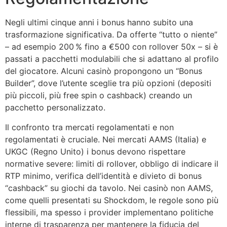
Negli ultimi cinque anni i bonus hanno subito una
trasformazione significativa. Da offerte “tutto o niente”
– ad esempio 200 % fino a €500 con rollover 50x – si è
passati a pacchetti modulabili che si adattano al profilo
del giocatore. Alcuni casinò propongono un “Bonus
Builder”, dove l’utente sceglie tra più opzioni (depositi
più piccoli, più free spin o cashback) creando un
pacchetto personalizzato.
Il confronto tra mercati regolamentati e non
regolamentati è cruciale. Nei mercati AAMS (Italia) e
UKGC (Regno Unito) i bonus devono rispettare
normative severe: limiti di rollover, obbligo di indicare il
RTP minimo, verifica dell’identità e divieto di bonus
“cashback” su giochi da tavolo. Nei casinò non AAMS,
come quelli presentati su Shockdom, le regole sono più
flessibili, ma spesso i provider implementano politiche
interne di trasparenza per mantenere la fiducia del