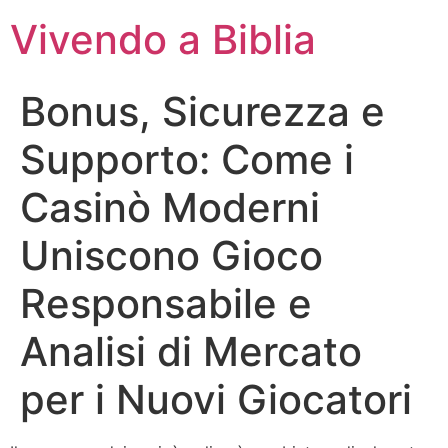
Vivendo a Biblia
Bonus, Sicurezza e
Supporto: Come i
Casinò Moderni
Uniscono Gioco
Responsabile e
Analisi di Mercato
per i Nuovi Giocatori