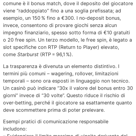
comune è il bonus match, dove il deposito del giocatore
viene “raddoppiato” fino a una soglia prefissata; ad
esempio, un 150 % fino a €300. I no‑deposit bonus,
invece, consentono di provare giochi senza alcun
impegno finanziario, spesso sotto forma di €10 gratuiti
o 20 free spin. Un terzo modello, le free spin, è legato a
slot specifiche con RTP (Return to Player) elevato,
come
Starburst
(RTP = 96,1 %).
La trasparenza è divenuta un elemento distintivo. I
termini più comuni – wagering, rollover, limitazioni
temporali – sono ora esposti in linguaggio non tecnico.
Un casinò può indicare “30x il valore del bonus entro 30
giorni” invece di “30 volte”. Questo riduce il rischio di
over‑betting, perché il giocatore sa esattamente quanto
deve scommettere prima di poter prelevare.
Esempi pratici di comunicazione responsabile
includono:
– Evidenziare il limite massimo di vincita derivante dal