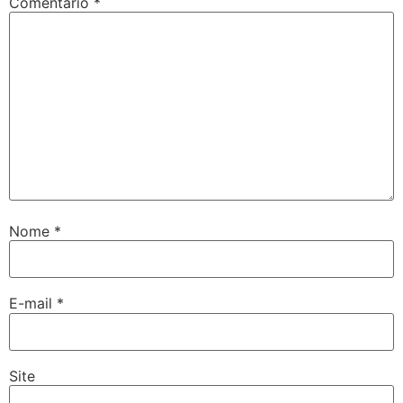
Comentário
*
Nome
*
E-mail
*
Site