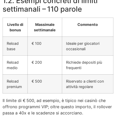
1.2. Esempi concreti di limiti
settimanali – 110 parole
Livello di
Massimale
Commento
bonus
settimanale
Reload
€ 100
Ideale per giocatori
base
occasionali
Reload
€ 200
Richiede depositi più
medio
frequenti
Reload
€ 500
Riservato a clienti con
premium
attività regolare
Il limite di € 500, ad esempio, è tipico nei casinò che
offrono programmi VIP; oltre questo importo, il rollover
passa a 40x e le scadenze si accorciano.