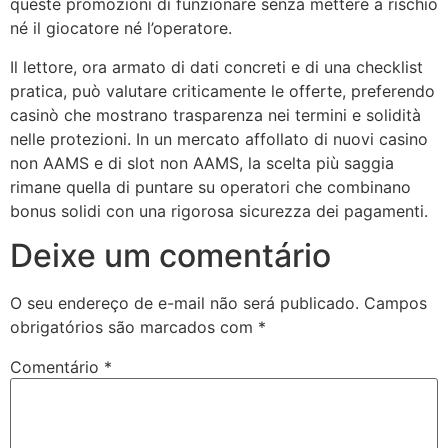
queste promozioni di funzionare senza mettere a rischio
né il giocatore né l’operatore.
Il lettore, ora armato di dati concreti e di una checklist
pratica, può valutare criticamente le offerte, preferendo
casinò che mostrano trasparenza nei termini e solidità
nelle protezioni. In un mercato affollato di nuovi casino
non AAMS e di slot non AAMS, la scelta più saggia
rimane quella di puntare su operatori che combinano
bonus solidi con una rigorosa sicurezza dei pagamenti.
Deixe um comentário
O seu endereço de e-mail não será publicado.
Campos
obrigatórios são marcados com
*
Comentário
*