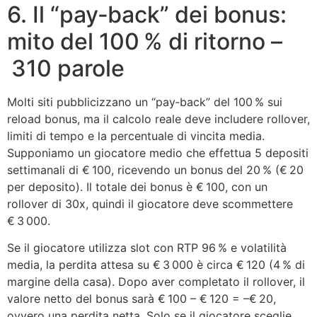
6. Il “pay‑back” dei bonus:
mito del 100 % di ritorno –
310 parole
Molti siti pubblicizzano un “pay‑back” del 100 % sui
reload bonus, ma il calcolo reale deve includere rollover,
limiti di tempo e la percentuale di vincita media.
Supponiamo un giocatore medio che effettua 5 depositi
settimanali di € 100, ricevendo un bonus del 20 % (€ 20
per deposito). Il totale dei bonus è € 100, con un
rollover di 30x, quindi il giocatore deve scommettere
€ 3 000.
Se il giocatore utilizza slot con RTP 96 % e volatilità
media, la perdita attesa su € 3 000 è circa € 120 (4 % di
margine della casa). Dopo aver completato il rollover, il
valore netto del bonus sarà € 100 – € 120 = –€ 20,
ovvero una perdita netta. Solo se il giocatore sceglie