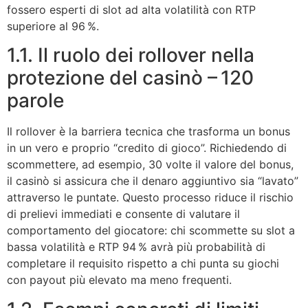
fossero esperti di slot ad alta volatilità con RTP
superiore al 96 %.
1.1. Il ruolo dei rollover nella
protezione del casinò – 120
parole
Il rollover è la barriera tecnica che trasforma un bonus
in un vero e proprio “credito di gioco”. Richiedendo di
scommettere, ad esempio, 30 volte il valore del bonus,
il casinò si assicura che il denaro aggiuntivo sia “lavato”
attraverso le puntate. Questo processo riduce il rischio
di prelievi immediati e consente di valutare il
comportamento del giocatore: chi scommette su slot a
bassa volatilità e RTP 94 % avrà più probabilità di
completare il requisito rispetto a chi punta su giochi
con payout più elevato ma meno frequenti.