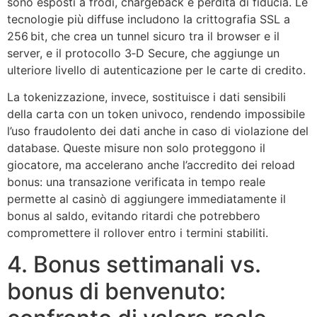
sono esposti a frodi, chargeback e perdita di fiducia. Le
tecnologie più diffuse includono la crittografia SSL a
256 bit, che crea un tunnel sicuro tra il browser e il
server, e il protocollo 3‑D Secure, che aggiunge un
ulteriore livello di autenticazione per le carte di credito.
La tokenizzazione, invece, sostituisce i dati sensibili
della carta con un token univoco, rendendo impossibile
l’uso fraudolento dei dati anche in caso di violazione del
database. Queste misure non solo proteggono il
giocatore, ma accelerano anche l’accredito dei reload
bonus: una transazione verificata in tempo reale
permette al casinò di aggiungere immediatamente il
bonus al saldo, evitando ritardi che potrebbero
compromettere il rollover entro i termini stabiliti.
4. Bonus settimanali vs.
bonus di benvenuto: