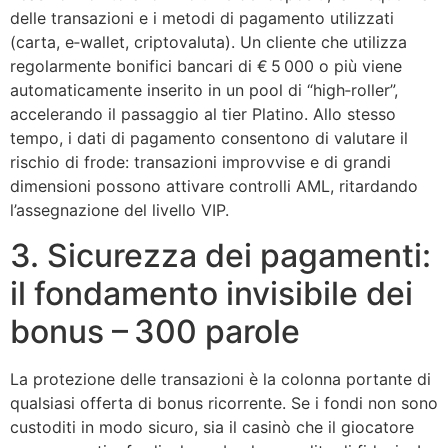
delle transazioni e i metodi di pagamento utilizzati
(carta, e‑wallet, criptovaluta). Un cliente che utilizza
regolarmente bonifici bancari di € 5 000 o più viene
automaticamente inserito in un pool di “high‑roller”,
accelerando il passaggio al tier Platino. Allo stesso
tempo, i dati di pagamento consentono di valutare il
rischio di frode: transazioni improvvise e di grandi
dimensioni possono attivare controlli AML, ritardando
l’assegnazione del livello VIP.
3. Sicurezza dei pagamenti:
il fondamento invisibile dei
bonus – 300 parole
La protezione delle transazioni è la colonna portante di
qualsiasi offerta di bonus ricorrente. Se i fondi non sono
custoditi in modo sicuro, sia il casinò che il giocatore