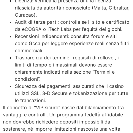
Licenza: verifica la presenza di una licenza
rilasciata da autorità riconosciute (Malta, Gibraltar,
Curaçao).
Audit di terze parti: controlla se il sito è certificato
da eCOGRA o iTech Labs per l’equità dei giochi.
Recensioni indipendenti: consulta forum e siti
come Gcca per leggere esperienze reali senza filtri
commerciali.
Trasparenza dei termini: i requisiti di rollover, i
limiti di tempo e i massimali devono essere
chiaramente indicati nella sezione “Termini e
condizioni”.
Sicurezza dei pagamenti: assicurati che il casinò
utilizzi SSL, 3‑D Secure e tokenizzazione per tutte
le transazioni.
Il concetto di “VIP sicuro” nasce dal bilanciamento tra
vantaggi e controlli. Un programma fedeltà affidabile
non dovrebbe richiedere depositi impossibili da
sostenere, né imporre limitazioni nascoste una volta