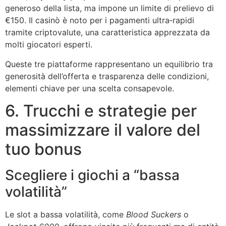
generoso della lista, ma impone un limite di prelievo di
€150. Il casinò è noto per i pagamenti ultra‑rapidi
tramite criptovalute, una caratteristica apprezzata da
molti giocatori esperti.
Queste tre piattaforme rappresentano un equilibrio tra
generosità dell’offerta e trasparenza delle condizioni,
elementi chiave per una scelta consapevole.
6. Trucchi e strategie per
massimizzare il valore del
tuo bonus
Scegliere i giochi a “bassa
volatilità”
Le slot a bassa volatilità, come
Blood Suckers
o