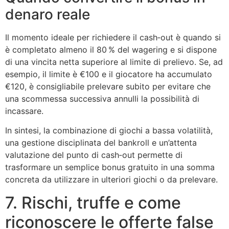
denaro reale
Il momento ideale per richiedere il cash‑out è quando si
è completato almeno il 80 % del wagering e si dispone
di una vincita netta superiore al limite di prelievo. Se, ad
esempio, il limite è €100 e il giocatore ha accumulato
€120, è consigliabile prelevare subito per evitare che
una scommessa successiva annulli la possibilità di
incassare.
In sintesi, la combinazione di giochi a bassa volatilità,
una gestione disciplinata del bankroll e un’attenta
valutazione del punto di cash‑out permette di
trasformare un semplice bonus gratuito in una somma
concreta da utilizzare in ulteriori giochi o da prelevare.
7. Rischi, truffe e come
riconoscere le offerte false