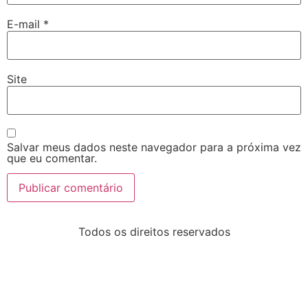
E-mail
*
Site
Salvar meus dados neste navegador para a próxima vez
que eu comentar.
Todos os direitos reservados