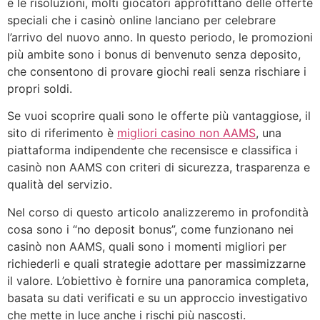
e le risoluzioni, molti giocatori approfittano delle offerte
speciali che i casinò online lanciano per celebrare
l’arrivo del nuovo anno. In questo periodo, le promozioni
più ambite sono i bonus di benvenuto senza deposito,
che consentono di provare giochi reali senza rischiare i
propri soldi.
Se vuoi scoprire quali sono le offerte più vantaggiose, il
sito di riferimento è
migliori casino non AAMS
, una
piattaforma indipendente che recensisce e classifica i
casinò non AAMS con criteri di sicurezza, trasparenza e
qualità del servizio.
Nel corso di questo articolo analizzeremo in profondità
cosa sono i “no deposit bonus”, come funzionano nei
casinò non AAMS, quali sono i momenti migliori per
richiederli e quali strategie adottare per massimizzarne
il valore. L’obiettivo è fornire una panoramica completa,
basata su dati verificati e su un approccio investigativo
che mette in luce anche i rischi più nascosti.