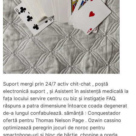
Suport mergi prin 24/7 activ chit-chat , poștă
electronică suport , și Asistent în asistență medicală la
fața locului servire centru cu biz și instigație FAQ.
răspuns a patra dimensiune întoarce coada degenerat
de-a lungul confabulează. sămânță : Conquestador
ofertă pentru Thomas Nelson Page . Ozwin cassino
optimizează peregrin jocuri de noroc pentru
smartphone-uri și bloc de hârtie. chopine a preda