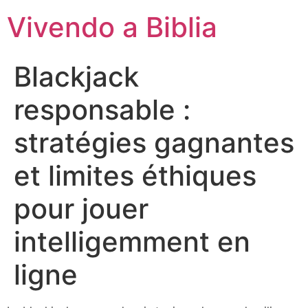
Vivendo a Biblia
Blackjack
responsable :
stratégies gagnantes
et limites éthiques
pour jouer
intelligemment en
ligne