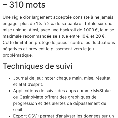
– 310 mots
Une règle d’or largement acceptée consiste à ne jamais
engager plus de 1 % à 2 % de sa bankroll totale sur une
mise unique. Ainsi, avec une bankroll de 1 000 €, la mise
maximale recommandée se situe entre 10 € et 20 €.
Cette limitation protège le joueur contre les fluctuations
négatives et prévient le glissement vers le jeu
problématique.
Techniques de suivi
Journal de jeu : noter chaque main, mise, résultat
et état d’esprit.
Applications de suivi : des apps comme MyStake
ou CasinoMate offrent des graphiques de
progression et des alertes de dépassement de
seuil.
Export CSV : permet d’analyser les données sur un