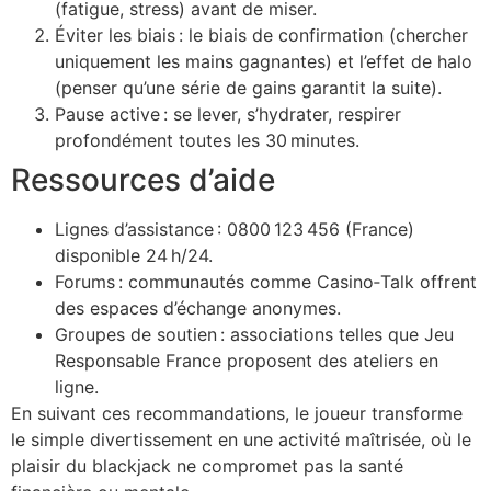
(fatigue, stress) avant de miser.
Éviter les biais : le biais de confirmation (chercher
uniquement les mains gagnantes) et l’effet de halo
(penser qu’une série de gains garantit la suite).
Pause active : se lever, s’hydrater, respirer
profondément toutes les 30 minutes.
Ressources d’aide
Lignes d’assistance : 0800 123 456 (France)
disponible 24 h/24.
Forums : communautés comme Casino‑Talk offrent
des espaces d’échange anonymes.
Groupes de soutien : associations telles que Jeu
Responsable France proposent des ateliers en
ligne.
En suivant ces recommandations, le joueur transforme
le simple divertissement en une activité maîtrisée, où le
plaisir du blackjack ne compromet pas la santé