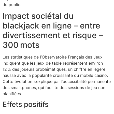
du public.
Impact sociétal du
blackjack en ligne – entre
divertissement et risque –
300 mots
Les statistiques de l’Observatoire Français des Jeux
indiquent que les jeux de table représentent environ
12 % des joueurs problématiques, un chiffre en légère
hausse avec la popularité croissante du mobile casino.
Cette évolution s’explique par l’accessibilité permanente
des smartphones, qui facilite des sessions de jeu non
planifiées.
Effets positifs