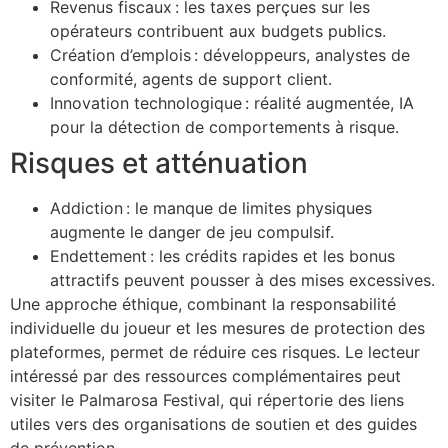
Revenus fiscaux : les taxes perçues sur les
opérateurs contribuent aux budgets publics.
Création d’emplois : développeurs, analystes de
conformité, agents de support client.
Innovation technologique : réalité augmentée, IA
pour la détection de comportements à risque.
Risques et atténuation
Addiction : le manque de limites physiques
augmente le danger de jeu compulsif.
Endettement : les crédits rapides et les bonus
attractifs peuvent pousser à des mises excessives.
Une approche éthique, combinant la responsabilité
individuelle du joueur et les mesures de protection des
plateformes, permet de réduire ces risques. Le lecteur
intéressé par des ressources complémentaires peut
visiter le Palmarosa Festival, qui répertorie des liens
utiles vers des organisations de soutien et des guides