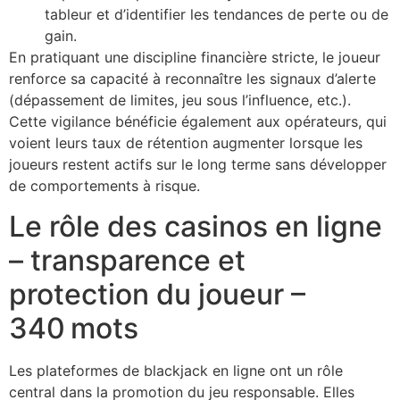
tableur et d’identifier les tendances de perte ou de
gain.
En pratiquant une discipline financière stricte, le joueur
renforce sa capacité à reconnaître les signaux d’alerte
(dépassement de limites, jeu sous l’influence, etc.).
Cette vigilance bénéficie également aux opérateurs, qui
voient leurs taux de rétention augmenter lorsque les
joueurs restent actifs sur le long terme sans développer
de comportements à risque.
Le rôle des casinos en ligne
– transparence et
protection du joueur –
340 mots
Les plateformes de blackjack en ligne ont un rôle
central dans la promotion du jeu responsable. Elles