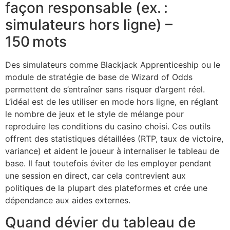
façon responsable (ex. :
simulateurs hors ligne) –
150 mots
Des simulateurs comme Blackjack Apprenticeship ou le
module de stratégie de base de Wizard of Odds
permettent de s’entraîner sans risquer d’argent réel.
L’idéal est de les utiliser en mode hors ligne, en réglant
le nombre de jeux et le style de mélange pour
reproduire les conditions du casino choisi. Ces outils
offrent des statistiques détaillées (RTP, taux de victoire,
variance) et aident le joueur à internaliser le tableau de
base. Il faut toutefois éviter de les employer pendant
une session en direct, car cela contrevient aux
politiques de la plupart des plateformes et crée une
dépendance aux aides externes.
Quand dévier du tableau de