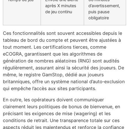
après X minutes
d’avertissement,
de jeu continu
puis pause
obligatoire
Ces fonctionnalités sont souvent accessibles depuis le
tableau de bord du compte et peuvent être ajustées à
tout moment. Les certifications tierces, comme
eCOGRA, garantissent que les algorithmes de
génération de nombres aléatoires (RNG) sont audités
régulièrement, assurant ainsi la sécurité des joueurs. De
même, le registre GamStop, dédié aux joueurs
britanniques, offre un système national d’auto‑exclusion
qui empêche l’accès aux sites participants.
En outre, les opérateurs doivent communiquer
clairement leurs politiques de bonus de bienvenue, en
précisant les exigences de mise (wagering) et les
conditions de retrait. Une transparence totale sur ces
aspects réduit les malentendus et renforce la confiance