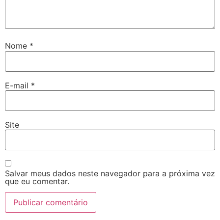
Nome
*
E-mail
*
Site
Salvar meus dados neste navegador para a próxima vez
que eu comentar.