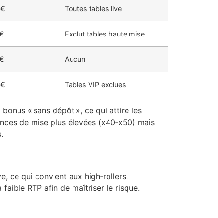
 €
Toutes tables live
 €
Exclut tables haute mise
 €
Aucun
 €
Tables VIP exclues
onus « sans dépôt », ce qui attire les
ences de mise plus élevées (x40‑x50) mais
.
e, ce qui convient aux high‑rollers.
 faible RTP afin de maîtriser le risque.