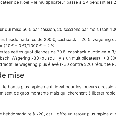
cateur de Noël – le multiplicateur passe à 2× pendant les
r qui mise 50 € par session, 20 sessions par mois (soit 1 0
ttes hebdomadaires de 200 €, cashback = 20 €, wagering d
= (20 € – 0 €)/1 000 € = 2 %.
ertes nettes quotidiennes de 70 €, cashback quotidien = 3,5
back. Wagering x30 (puisqu’il y a un multiplicateur) → 3 300 
actif, le wagering plus élevé (x30 contre x20) réduit le ROI
de mise
 le bonus plus rapidement, idéal pour les joueurs occasion
i misent de gros montants mais qui cherchent à libérer rapi
le hebdomadaire à x20, car il offre un retour plus rapide a