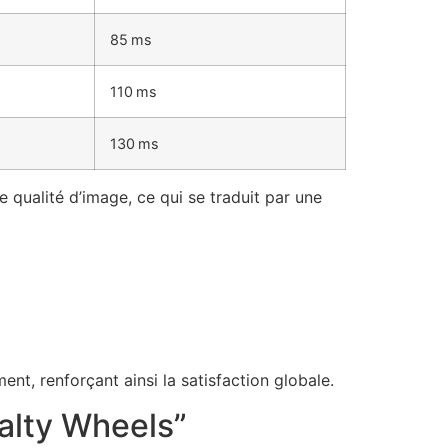
85 ms
110 ms
130 ms
 qualité d’image, ce qui se traduit par une
nt, renforçant ainsi la satisfaction globale.
yalty Wheels”