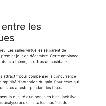
 entre les
ques
eu. Les salles virtuelles se parent de
 le premier jour de décembre. Cette ambiance
ratuits à thème, et offres de cashback
lus attractif pour compenser la concurrence
 rapidité d’obtention du gain. Pour ceux qui
e sites à tester pendant les fêtes.
ent la qualité d’un bonus en blackjack live,
us analyserons ensuite les modèles de