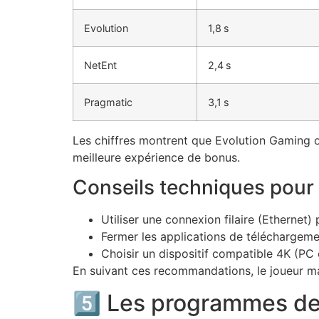
Evolution
1,8 s
NetEnt
2,4 s
Pragmatic
3,1 s
Les chiffres montrent que Evolution Gaming of
meilleure expérience de bonus.
Conseils techniques pour 
Utiliser une connexion filaire (Ethernet) 
Fermer les applications de téléchargemen
Choisir un dispositif compatible 4K (PC 
En suivant ces recommandations, le joueur max
5️⃣ Les programmes de 