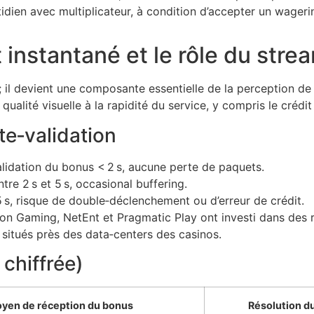
tidien avec multiplicateur, à condition d’accepter un wager
instantané et le rôle du stre
 ; il devient une composante essentielle de la perception de
 qualité visuelle à la rapidité du service, y compris le crédi
e‑validation
lidation du bonus < 2 s, aucune perte de paquets.
re 2 s et 5 s, occasional buffering.
 s, risque de double‑déclenchement ou d’erreur de crédit.
n Gaming, NetEnt et Pragmatic Play ont investi dans des r
situés près des data‑centers des casinos.
chiffrée)
yen de réception du bonus
Résolution du