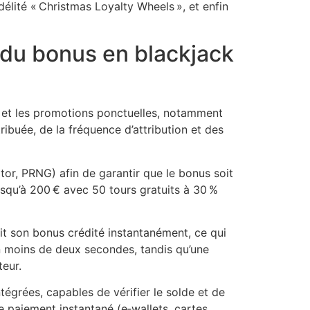
élité « Christmas Loyalty Wheels », et enfin
é du bonus en blackjack
k et les promotions ponctuelles, notamment
ibuée, de la fréquence d’attribution et des
r, PRNG) afin de garantir que le bonus soit
usqu’à 200 € avec 50 tours gratuits à 30 %
oit son bonus crédité instantanément, ce qui
n moins de deux secondes, tandis qu’une
teur.
égrées, capables de vérifier le solde et de
de paiement instantané (e‑wallets, cartes